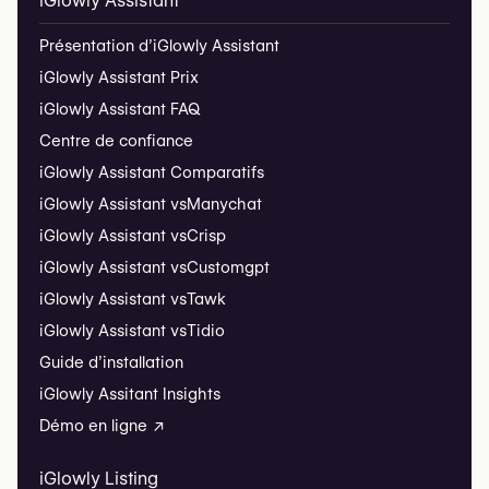
iGlowly Assistant
Présentation d’iGlowly Assistant
iGlowly Assistant Prix
iGlowly Assistant FAQ
Centre de confiance
iGlowly Assistant Comparatifs
iGlowly Assistant vs
Manychat
iGlowly Assistant vs
Crisp
iGlowly Assistant vs
Customgpt
iGlowly Assistant vs
Tawk
iGlowly Assistant vs
Tidio
Guide d’installation
iGlowly Assitant Insights
Démo en ligne ↗
iGlowly Listing