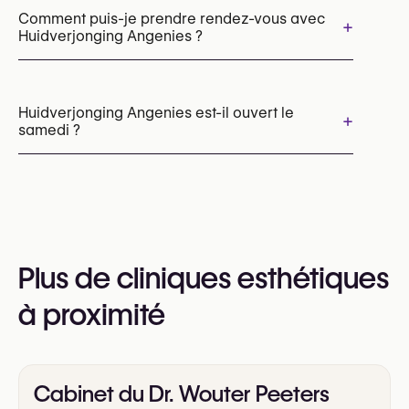
Microneedling
Comment puis-je prendre rendez-vous avec
+
Huidverjonging Angenies ?
Microneedling par radiofréquence
Épilation laser
Les rendez-vous peuvent être pris par
téléphone au
Huidverjonging Angenies est-il ouvert le
+
samedi ?
+32 477 21 24 35
Vous pouvez également consulter leur site web
pour plus d’informations
Oui
https://huidverjonging-angenies.be/
Plus de cliniques esthétiques
à proximité
Cabinet du Dr. Wouter Peeters