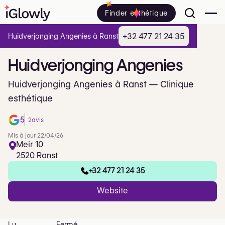
Finder esthétique
+32 477 21 24 35
Huidverjonging Angenies à Ranst
Huidverjonging
Angenies
Huidverjonging Angenies à Ranst — Clinique
esthétique
5
2
avis
Mis à jour 22/04/26
Meir 10
2520 Ranst
+32 477 21 24 35
Website
Lu
Fermé