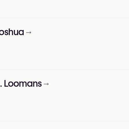
Joshua
N. Loomans