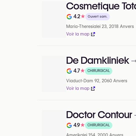
Cosmetique Tot
4.2
★
Ouvert sam.
Note de sur 5 sur Google
Maria-Theresialei 23, 2018 Anvers
Voir la map
De Damkliniek
4.7
★
CHIRURGICAL
Note de sur 5 sur Google
Viaduct-Dam 92, 2060 Anvers
Voir la map
Doctor Contour
4.9
★
CHIRURGICAL
Note de sur 5 sur Google
Amerikalei 154, 2000 Anvers