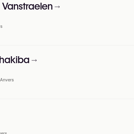
. Vanstraelen
rs
Shakiba
 Anvers
vers