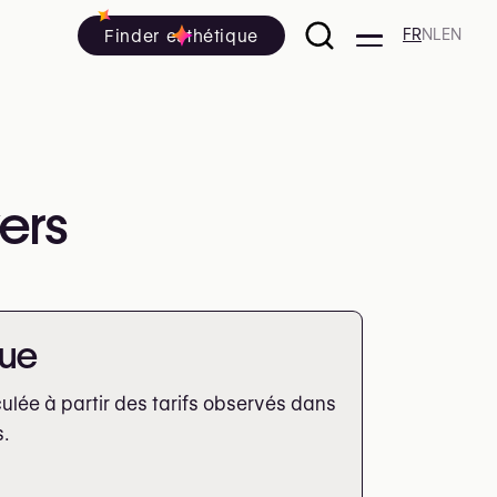
Finder esthétique
FR
NL
EN
ers
que
lée à partir des tarifs observés dans
s.