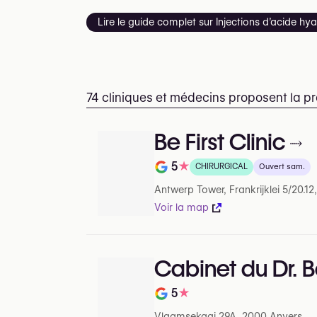
Lire le guide complet sur Injections d’acide hy
74 cliniques et médecins proposent la pr
Be First Clinic
5
★
CHIRURGICAL
Ouvert sam.
Note de sur 5 sur Google
Antwerp Tower, Frankrijklei 5/20.1
Voir la map
Cabinet du Dr. 
5
★
Note de sur 5 sur Google
Vlaamsekaai 29A, 2000 Anvers