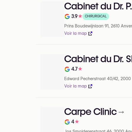
Cabinet du Dr. P
3.9
★
CHIRURGICAL
Note de sur 5 sur Google
Prins Boudewijnlaan 91, 2610 Anve
Voir la map
Cabinet du Dr. 
4.7
★
Note de sur 5 sur Google
Edward Pecherstraat 40/42, 2000
Voir la map
Carpe Clinic
4
★
Note de sur 5 sur Google
Jos Smolderenstraat 46, 2000 An