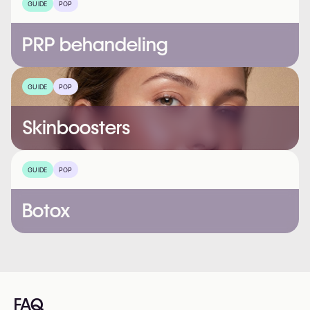
GUIDE
POP
PRP behandeling
GUIDE
POP
Skinboosters
GUIDE
POP
Botox
FAQ