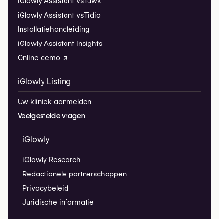
iGlowly Assistant vs
Tawk
iGlowly Assistant vs
Tidio
Installatiehandleiding
iGlowly Assistant Insights
Online demo ↗
iGlowly Listing
Uw kliniek aanmelden
Veelgestelde vragen
iGlowly
iGlowly Research
Redactionele partnerschappen
Privacybeleid
Juridische informatie