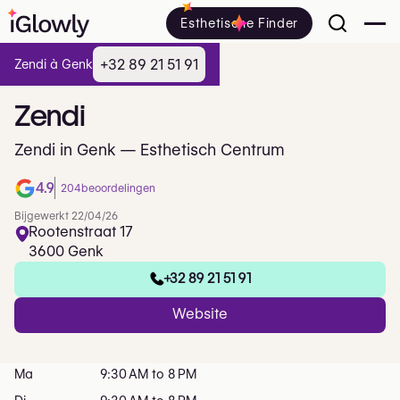
Esthetische Finder
+32 89 21 51 91
Zendi à Genk
Zendi
Zendi in Genk — Esthetisch Centrum
4.9
204
beoordelingen
Bijgewerkt 22/04/26
Rootenstraat 17
3600 Genk
+32 89 21 51 91
Website
Ma
9:30 AM to 8 PM