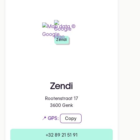
Zendi
Zendi
Rootenstraat 17
3600 Genk
📍 GPS:
Copy
+32 89 21 51 91