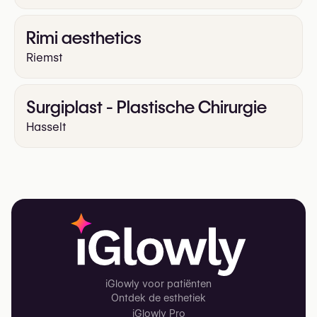
Rimi aesthetics
Riemst
Surgiplast - Plastische Chirurgie
Hasselt
iGlowly voor patiënten
Ontdek de esthetiek
iGlowly Pro