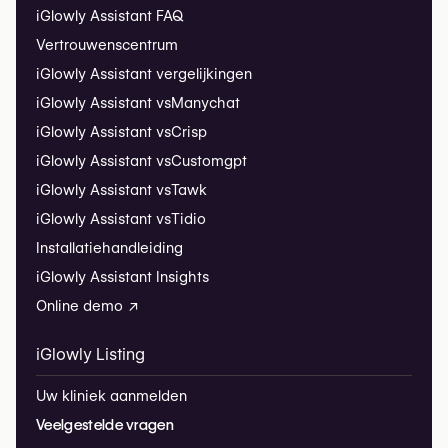
iGlowly Assistant FAQ
Vertrouwenscentrum
iGlowly Assistant vergelijkingen
iGlowly Assistant vs
Manychat
iGlowly Assistant vs
Crisp
iGlowly Assistant vs
Customgpt
iGlowly Assistant vs
Tawk
iGlowly Assistant vs
Tidio
Installatiehandleiding
iGlowly Assistant Insights
Online demo ↗
iGlowly Listing
Uw kliniek aanmelden
Veelgestelde vragen