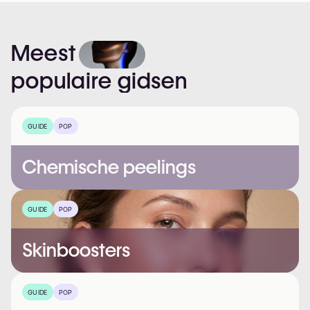
Meest
populaire
gidsen
GUIDE
POP
Chemische peelings
GUIDE
POP
Skinboosters
GUIDE
POP