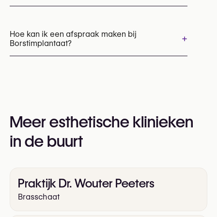
Chirurgie voor borstimplantaatrevisie
Vervanging van borstimplantaten
Hoe kan ik een afspraak maken bij
+
Borstimplantaat?
Borstimplantaten verwijderen
Borstreconstructie
Borstvergroting met borstimplantaten
Afspraken kunnen worden gemaakt via
+32 3 314 14 01
U kunt ook hun website bezoeken voor meer
informatie:
Meer esthetische klinieken
https://borstimplantaat.eu/
in de buurt
Praktijk Dr. Wouter Peeters
Brasschaat