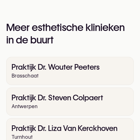
+32 489 06 56 36
U kunt ook hun website bezoeken voor meer
informatie:
Meer esthetische klinieken
https://h-clinic.be/
in de buurt
Praktijk Dr. Wouter Peeters
Brasschaat
Praktijk Dr. Steven Colpaert
Antwerpen
Praktijk Dr. Liza Van Kerckhoven
Turnhout