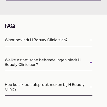
FAQ
+
Waar bevindt H Beauty Clinic zich?
Welke esthetische behandelingen biedt H
+
Beauty Clinic aan?
EMS lichaamssculpting (HIFEM)
Laserontharing
Hoe kan ik een afspraak maken bij H Beauty
+
Clinic?
Afspraken kunnen worden gemaakt via