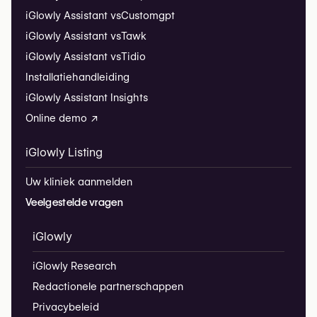
iGlowly Assistant vs
Customgpt
iGlowly Assistant vs
Tawk
iGlowly Assistant vs
Tidio
Installatiehandleiding
iGlowly Assistant Insights
Online demo ↗
iGlowly Listing
Uw kliniek aanmelden
Veelgestelde vragen
iGlowly
iGlowly Research
Redactionele partnerschappen
Privacybeleid