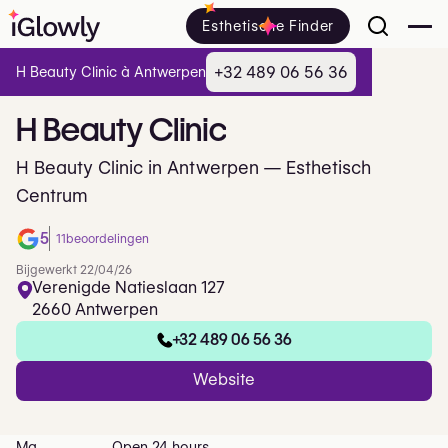
Esthetische Finder
+32 489 06 56 36
H Beauty Clinic à Antwerpen
H
Beauty
Clinic
H Beauty Clinic in Antwerpen — Esthetisch
Centrum
5
11
beoordelingen
Bijgewerkt 22/04/26
Verenigde Natieslaan 127
2660 Antwerpen
+32 489 06 56 36
Website
Ma
Open 24 hours