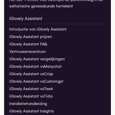
esthetische geneeskunde hertekent
iGlowly Assistant
Introductie van iGlowly Assistant
iGlowly Assistant prijzen
iGlowly Assistant FAQ
Vertrouwenscentrum
iGlowly Assistant vergelijkingen
iGlowly Assistant vs
Manychat
iGlowly Assistant vs
Crisp
iGlowly Assistant vs
Customgpt
iGlowly Assistant vs
Tawk
iGlowly Assistant vs
Tidio
Installatiehandleiding
iGlowly Assistant Insights