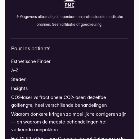
↑
Gegevens afkomstig uit openbare en professionele medische
bronnen. Geen affiliatie of goedkeuring.
Pour les patients
Esthetische Finder
A-Z
Steden
Insights
CO2-laser vs fractionele CO2-laser: dezelfde
golflengte, heel verschillende behandelingen
Waarom donkere kringen zo moeilijk te corrigeren zijn
— en waarom de meeste behandelingen het
verkeerde aanpakken
Het GLP-1-effect: hoe Ozempic de patiëntvraag in de