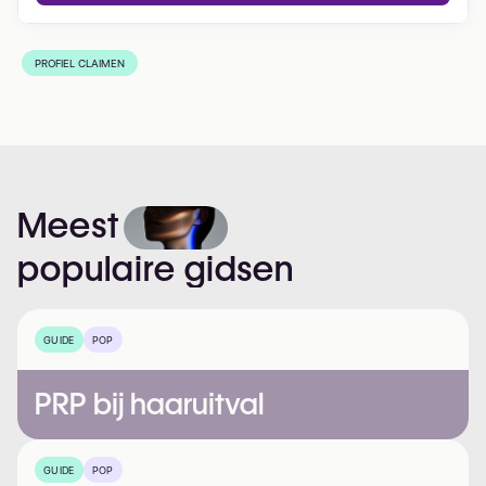
PROFIEL CLAIMEN
Meest
populaire
gidsen
GUIDE
POP
PRP bij haaruitval
GUIDE
POP