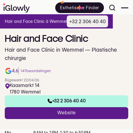
Esthetische Finder
+32 2 306 40 40
Hair and Face Clinic à Wemmel
Hair
and
Face
Clinic
Hair and Face Clinic in Wemmel — Plastische
chirurgie
4.6
147
beoordelingen
Bijgewerkt 22/04/26
Kaasmarkt 14
1780 Wemmel
+32 2 306 40 40
Website
Ma
9 AM to 1 PM, 1:30 to 6:30 PM