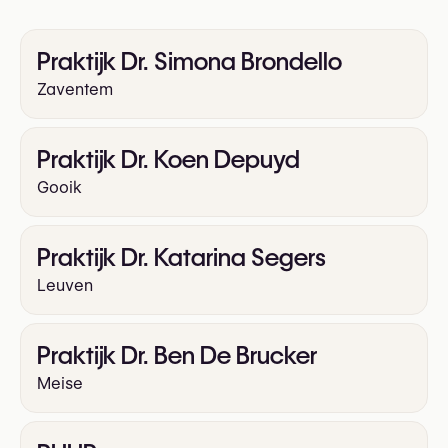
Lipofilling gezicht
Liposuctie
Praktijk Dr. Simona Brondello
Littekencorrectie
Zaventem
Mommy Makeover
Onderooglidcorrectie (onderooglid blepharoplastie)
Otoplastie (correctie van afstaande oren)
Praktijk Dr. Koen Depuyd
Schaamlipcorrectie (labiaplastie)
Gooik
Wenkbrauwlift
Praktijk Dr. Katarina Segers
Leuven
Praktijk Dr. Ben De Brucker
Meise