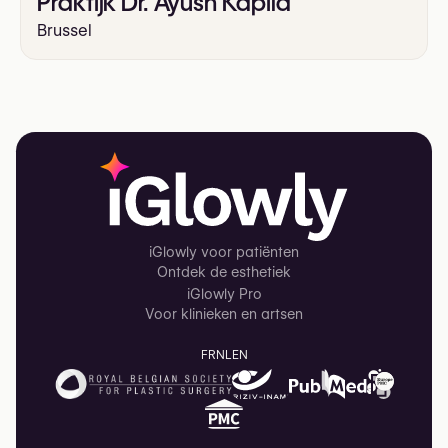
Praktijk Dr. Ayush Kapila
Brussel
iGlowly voor patiënten
Ontdek de esthetiek
iGlowly Pro
Voor klinieken en artsen
FR
NL
EN