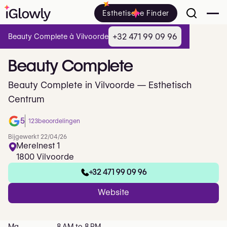
Esthetische Finder
+32 471 99 09 96
Beauty Complete à Vilvoorde
Beauty
Complete
Beauty Complete in Vilvoorde — Esthetisch
Centrum
5
123
beoordelingen
Bijgewerkt 22/04/26
Merelnest 1
1800 Vilvoorde
+32 471 99 09 96
Website
Ma
8 AM to 8 PM