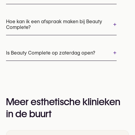
Chemische peelings
Cryolipolyse (CoolSculpting vet bevriezing)
Hoe kan ik een afspraak maken bij Beauty
+
Complete?
HydraFacial
Laserontharing
LED lichttherapie
Microneedling
Afspraken kunnen worden gemaakt via
+32 471 99 09 96
+
Is Beauty Complete op zaterdag open?
U kunt ook hun website bezoeken voor meer
informatie:
Ja
https://www.beautycomplete.be/
Meer esthetische klinieken
in de buurt