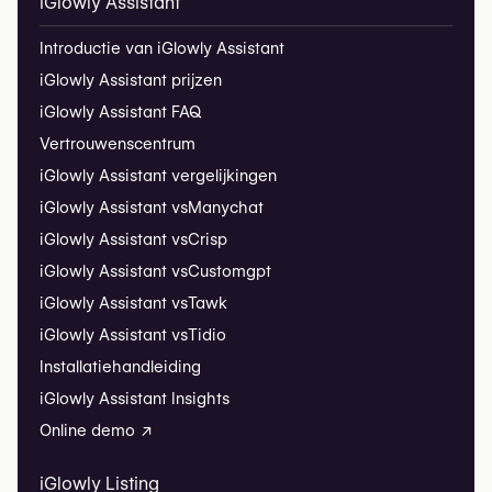
iGlowly Assistant
Introductie van iGlowly Assistant
iGlowly Assistant prijzen
iGlowly Assistant FAQ
Vertrouwenscentrum
iGlowly Assistant vergelijkingen
iGlowly Assistant vs
Manychat
iGlowly Assistant vs
Crisp
iGlowly Assistant vs
Customgpt
iGlowly Assistant vs
Tawk
iGlowly Assistant vs
Tidio
Installatiehandleiding
iGlowly Assistant Insights
Online demo ↗
iGlowly Listing