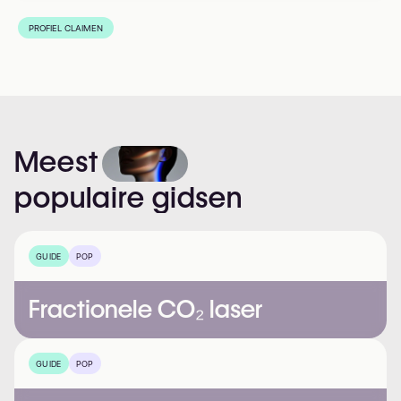
PROFIEL CLAIMEN
Meest
populaire
gidsen
GUIDE
POP
Fractionele CO₂ laser
GUIDE
POP