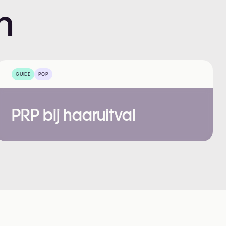
n
GUIDE
POP
PRP bij haaruitval