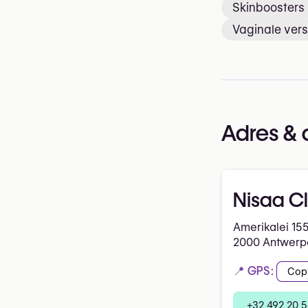
Skinboosters
Vaginale vers
Adres & 
Nisaa Cl
Amerikalei 15
2000 Antwerp
📍 GPS:
Cop
+32 492 20 