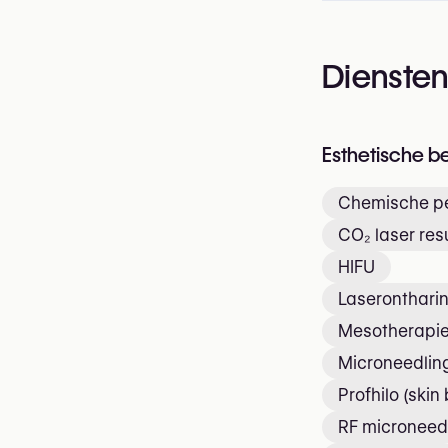
Dienste
Esthetische b
Chemische pe
CO₂ laser res
HIFU
Laseronthari
Mesotherapi
Microneedlin
Profhilo (skin
RF microneed