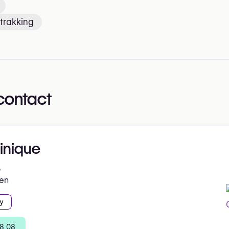
trakking
contact
inique
5
en
y
58 08