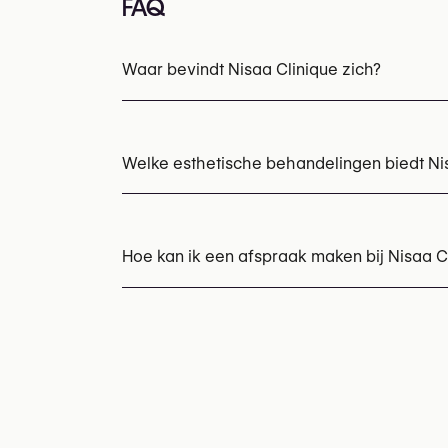
FAQ
Waar bevindt Nisaa Clinique zich?
Welke esthetische behandelingen biedt Ni
Chemische peelings
CO₂ laser resurfacin
Skinboosters
Vaginale verstrakking
Hoe kan ik een afspraak maken bij Nisaa C
Afspraken kunnen worden gemaakt via
+32
U kunt ook hun website bezoeken voor mee
https://www.nisaaclinic.be/