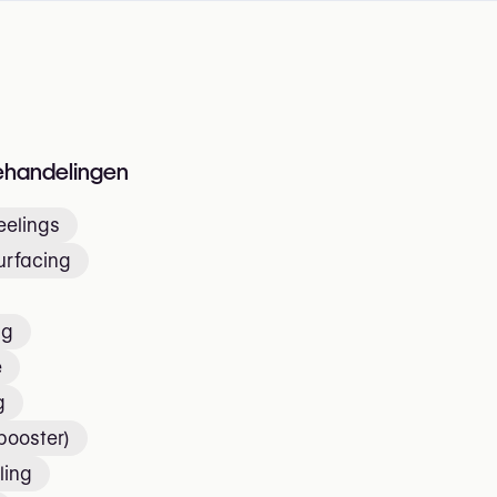
n
ehandelingen
elings
urfacing
ng
e
g
 booster)
ling