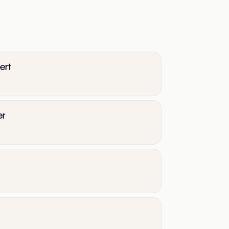
ert
er