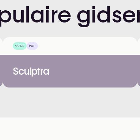
pulaire
gidse
GUIDE
POP
Sculptra