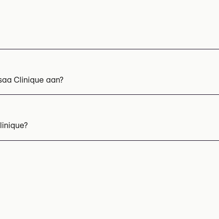
saa Clinique aan?
g
HIFU
Laserontharing
Mesotherapie
Microneedling
Prof
linique?
 492 20 58 08
r informatie: