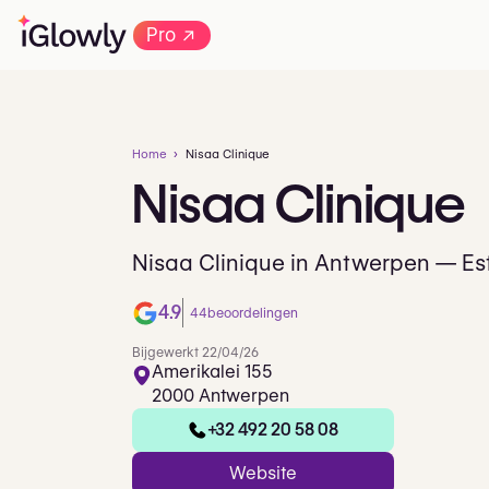
→
Pro
Home
Nisaa Clinique
Nisaa
Clinique
Nisaa Clinique in Antwerpen — Es
4.9
44
beoordelingen
Bijgewerkt 22/04/26
Amerikalei 155
2000 Antwerpen
+32 492 20 58 08
Website