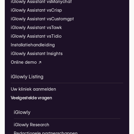
iGlowly Assistant vs
Manychat
iGlowly Assistant vs
Crisp
iGlowly Assistant vs
Customgpt
iGlowly Assistant vs
Tawk
iGlowly Assistant vs
Tidio
Installatiehandleiding
iGlowly Assistant Insights
Online demo ↗
iGlowly Listing
Uw kliniek aanmelden
Veelgestelde vragen
iGlowly
iGlowly Research
Redactionele partnerschappen