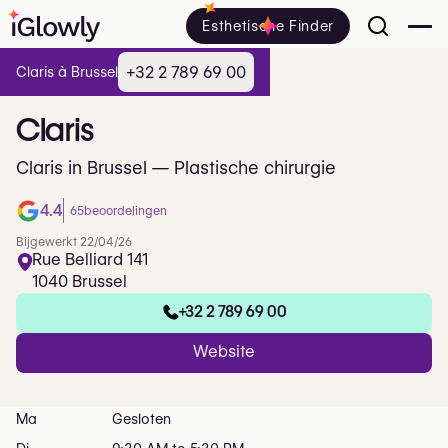
Esthetische Finder
+32 2 789 69 00
Claris à Brussel
Claris
Claris in Brussel — Plastische chirurgie
4.4
65
beoordelingen
Bijgewerkt 22/04/26
Rue Belliard 141
1040 Brussel
+32 2 789 69 00
Website
Ma
Gesloten