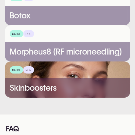
Botox
GUIDE
POP
Morpheus8 (RF microneedling)
GUIDE
POP
Skinboosters
FAQ