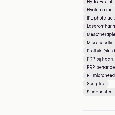
HydraFacial
Hyaluronzuur 
IPL photofaci
Laseronthari
Mesotherapi
Microneedlin
Profhilo (skin
PRP bij haaru
PRP behande
RF microneed
Sculptra
Skinboosters