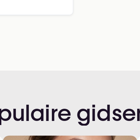
pulaire
gidse