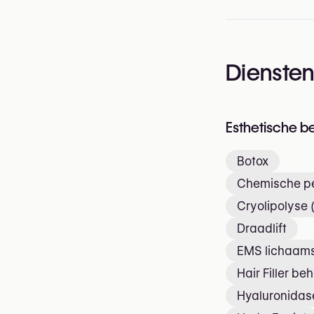
Dienste
Esthetische b
Botox
Chemische pe
Cryolipolyse 
Draadlift
EMS lichaams
Hair Filler be
Hyaluronidase