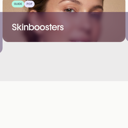
GUIDE
POP
Skinboosters