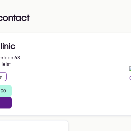
contact
linic
erlaan 63
Heist
y
 00