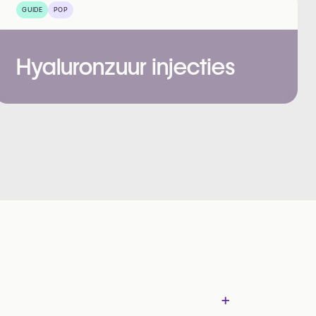
GUIDE
POP
Hyaluronzuur injecties
+