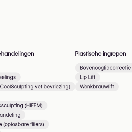
n
ehandelingen
Plastische ingrepen
Bovenooglidcorrectie
elings
Lip Lift
(CoolSculpting vet bevriezing)
Wenkbrauwlift
sculpting (HIFEM)
handeling
 (oplosbare fillers)