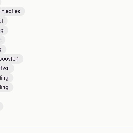
injecties
al
ng
e
g
 booster)
itval
ling
ling