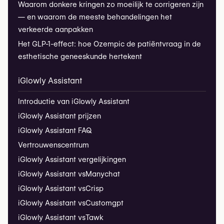
Waarom donkere kringen zo moeilijk te corrigeren zijn
— en waarom de meeste behandelingen het
verkeerde aanpakken
Het GLP-1-effect: hoe Ozempic de patiëntvraag in de
esthetische geneeskunde hertekent
iGlowly Assistant
Introductie van iGlowly Assistant
iGlowly Assistant prijzen
iGlowly Assistant FAQ
Vertrouwenscentrum
iGlowly Assistant vergelijkingen
iGlowly Assistant vs
Manychat
iGlowly Assistant vs
Crisp
iGlowly Assistant vs
Customgpt
iGlowly Assistant vs
Tawk