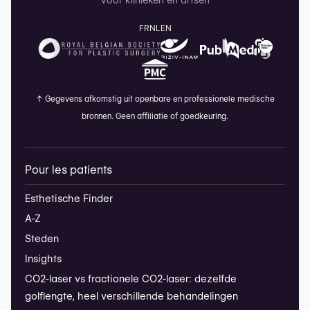
Voor klinieken en artsen
FR
NL
EN
↑
Gegevens afkomstig uit openbare en professionele medische
bronnen. Geen affiliatie of goedkeuring.
Pour les patients
Esthetische Finder
A-Z
Steden
Insights
CO2-laser vs fractionele CO2-laser: dezelfde
golflengte, heel verschillende behandelingen