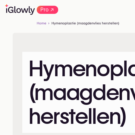
→
Pro
Home
Hymenoplastie (maagdenvlies herstellen)
Hymenopla
(maagdenv
herstellen)