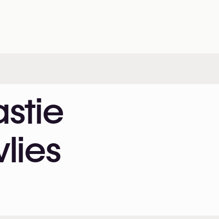
stie
lies