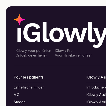
iGlowly voor patiënten
iGlowly Pro
Ontdek de esthetiek
Voor klinieken en artsen
Pour les patients
iGlowly Ass
Esthetische Finder
Introductie 
A-Z
iGlowly Assi
Steden
iGlowly Ass