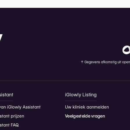
↑
Gegevens afkomstig uit openb
istant
iGlowly Listing
van iGlowly Assistant
Uw kliniek aanmelden
stant prijzen
Veelgestelde vragen
istant FAQ