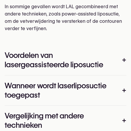
In sommige gevallen wordt LAL gecombineerd met
andere technieken, zoals power-assisted liposuctie,
om de vetverwijdering te versterken of de contouren
verder te verfijnen.
Voordelen van
+
lasergeassisteerde liposuctie
Lasergeassisteerde liposuctie biedt verschillende
Wanneer wordt laserliposuctie
voordelen wanneer de techniek in de juiste context
+
toegepast
wordt toegepast:
Effectief in kleine of delicate zones
LAL wordt het vaakst gebruikt in kleinere zones die
Mogelijk minder blauwe plekken en zwelling in
Vergelijking met andere
een voorzichtige aanpak vereisen en baat hebben bij
+
vergelijking met traditionele methoden
technieken
lichte huidverstrakking, zoals:
Kan lichte huidverstrakking geven door thermische