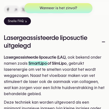
Wanneer is het zinvol?
↗
↗
↗
↗
Snelle FAQ ↘
Lasergeassisteerde liposuctie
–
uitgelegd
Lasergeassisteerde liposuctie (LAL)
, ook bekend onder
namen zoals
SmartLipo
of SlimLipo
, gebruikt
laserenergie om vet te smelten voordat het wordt
weggezogen. Naast het vloeibaar maken van vet
stimuleert de laser ook de aanmaak van collageen,
wat kan zorgen voor een lichte huidverstrakking in het
behandelde gebied.
Deze techniek kan worden uitgevoerd als een
minimaal invasieve ingreep (via kleine incisies onder