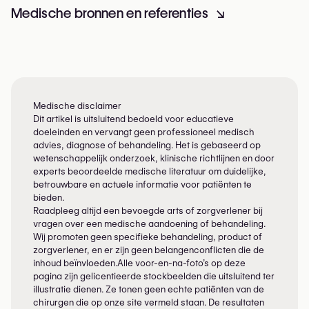
Medische bronnen en referenties
↘
Niet-invasieve laser (bv. SculpSure):
externe laser
geleidelijke resultaten
Medische disclaimer
Dit artikel is uitsluitend bedoeld voor educatieve
doeleinden en vervangt geen professioneel medisch
advies, diagnose of behandeling. Het is gebaseerd op
wetenschappelijk onderzoek, klinische richtlijnen en door
experts beoordeelde medische literatuur om duidelijke,
betrouwbare en actuele informatie voor patiënten te
bieden.
Raadpleeg altijd een bevoegde arts of zorgverlener bij
vragen over een medische aandoening of behandeling.
Wij promoten geen specifieke behandeling, product of
zorgverlener, en er zijn geen belangenconflicten die de
inhoud beïnvloeden.Alle voor-en-na-foto’s op deze
pagina zijn gelicentieerde stockbeelden die uitsluitend ter
illustratie dienen. Ze tonen geen echte patiënten van de
chirurgen die op onze site vermeld staan. De resultaten