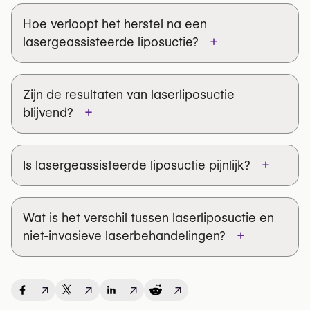
Binnenkant van de dijen
Hoe verloopt het herstel na een
+
lasergeassisteerde liposuctie?
Knieën
Mannelijke borst (gynaecomastie)
Zijn de resultaten van laserliposuctie
+
blijvend?
+
Is lasergeassisteerde liposuctie pijnlijk?
Wat is het verschil tussen laserliposuctie en
+
niet-invasieve laserbehandelingen?
Laserliposuctie (LAL):
daadwerkelijke
↗
↗
↗
↗
vetverwijdering