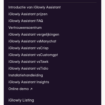
Introductie van iGlowly Assistant
iGlowly Assistant prijzen
iGlowly Assistant FAQ
Vertrouwenscentrum
iGlowly Assistant vergelijkingen
iGlowly Assistant vs
Manychat
iGlowly Assistant vs
Crisp
iGlowly Assistant vs
Customgpt
iGlowly Assistant vs
Tawk
iGlowly Assistant vs
Tidio
Installatiehandleiding
iGlowly Assistant Insights
Online demo ↗
iGlowly Listing