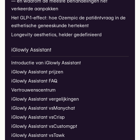
— en waarom de meeste behandelingen het
verkeerde aanpakken
Het GLP-1-effect: hoe Ozempic de patiëntvraag in de
esthetische geneeskunde hertekent
Longevity aesthetics, helder gedefinieerd
iGlowly Assistant
Introductie van iGlowly Assistant
iGlowly Assistant prijzen
iGlowly Assistant FAQ
Vertrouwenscentrum
iGlowly Assistant vergelijkingen
iGlowly Assistant vs
Manychat
iGlowly Assistant vs
Crisp
iGlowly Assistant vs
Customgpt
iGlowly Assistant vs
Tawk