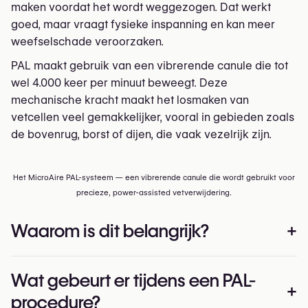
maken voordat het wordt weggezogen. Dat werkt
goed, maar vraagt fysieke inspanning en kan meer
weefselschade veroorzaken.
PAL maakt gebruik van een vibrerende canule die tot
wel 4.000 keer per minuut beweegt. Deze
mechanische kracht maakt het losmaken van
vetcellen veel gemakkelijker, vooral in gebieden zoals
de bovenrug, borst of dijen, die vaak vezelrijk zijn.
Het MicroAire PAL-systeem — een vibrerende canule die wordt gebruikt voor
precieze, power-assisted vetverwijdering.
Waarom is dit belangrijk?
+
Minder blauwe plekken en zwelling
Wat gebeurt er tijdens een PAL-
+
Kortere operatietijd
procedure?