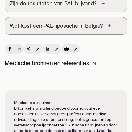
+
Zijn de resultaten van PAL blijvend?
Armen
Niet zeker of PAL-liposuctie de juiste keuze
voor jou is?
Kin
+
Wat kost een PAL-liposuctie in België?
Vraag advies aan een plastisch chirurg
die
je opties kan beoordelen. →
↗
↗
↗
↗
Medische bronnen en referenties
↘
Medische disclaimer
Dit artikel is uitsluitend bedoeld voor educatieve
doeleinden en vervangt geen professioneel medisch
advies, diagnose of behandeling. Het is gebaseerd op
wetenschappelijk onderzoek, klinische richtlijnen en door
experts beoordeelde medische literatuur om duidelijke,