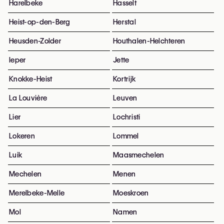
Harelbeke
Hasselt
Heist-op-den-Berg
Herstal
Heusden-Zolder
Houthalen-Helchteren
Ieper
Jette
Knokke-Heist
Kortrijk
La Louvière
Leuven
Lier
Lochristi
Lokeren
Lommel
Luik
Maasmechelen
Mechelen
Menen
Merelbeke-Melle
Moeskroen
Mol
Namen