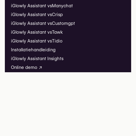
iGlowly Assistant vs
Manychat
iGlowly Assistant vs
Crisp
iGlowly Assistant vs
Customgpt
iGlowly Assistant vs
Tawk
iGlowly Assistant vs
Tidio
Installatiehandleiding
iGlowly Assistant Insights
Online demo ↗
iGlowly Listing
Uw kliniek aanmelden
Veelgestelde vragen
iGlowly
iGlowly Research