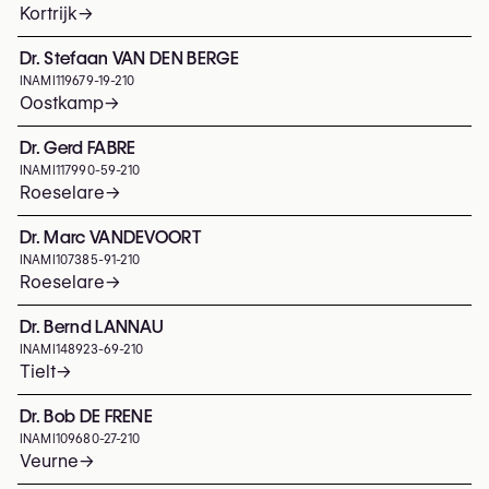
Kortrijk
→
Dr. Stefaan VAN DEN BERGE
INAMI
119679-19-210
Oostkamp
→
Dr. Gerd FABRE
INAMI
117990-59-210
Roeselare
→
Dr. Marc VANDEVOORT
INAMI
107385-91-210
Roeselare
→
Dr. Bernd LANNAU
INAMI
148923-69-210
Tielt
→
Dr. Bob DE FRENE
INAMI
109680-27-210
Veurne
→