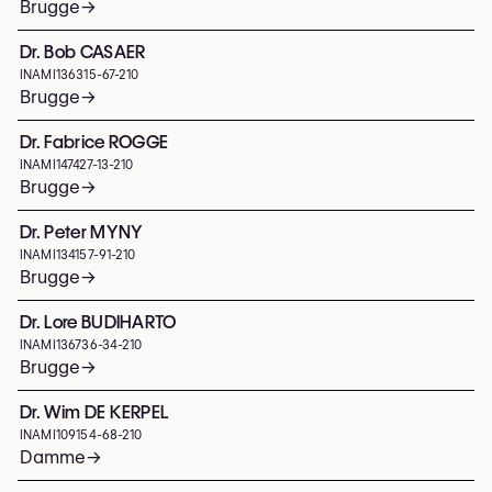
Brugge
→
Dr. Bob CASAER
INAMI
136315-67-210
Brugge
→
Dr. Fabrice ROGGE
INAMI
147427-13-210
Brugge
→
Dr. Peter MYNY
INAMI
134157-91-210
Brugge
→
Dr. Lore BUDIHARTO
INAMI
136736-34-210
Brugge
→
Dr. Wim DE KERPEL
INAMI
109154-68-210
Damme
→