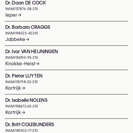
Dr. Daan DE COCK
INAMI
137876-58-210
Ieper
→
Dr. Barbara CRAGGS
INAMI
198323-42-210
Jabbeke
→
Dr. Ivar VAN HEIJNINGEN
INAMI
136190-95-210
Knokke-Heist
→
Dr. Pieter LUYTEN
INAMI
176798-33-210
Kortrijk
→
Dr. Isabelle NOLENS
INAMI
108672-65-210
Kortrijk
→
Dr. Britt COLEBUNDERS
INAMI
149303-77-210