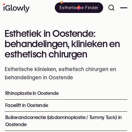
Esthetische Finder
Esthetiek in Oostende:
behandelingen, klinieken en
esthetisch chirurgen
Esthetische klinieken, esthetisch chirurgen en
behandelingen in Oostende
Alles over esthetiek in Oostende: klinieken, esthetisch e
Rhinoplastie in Oostende
Top ingrepen en behandeling
Facelift in Oostende
Buikwandcorrectie (abdominoplastie / Tummy Tuck) in
Oostende