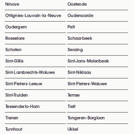
Ninove
Oostende
Ottignies-Louvain-la-Neuve
Oudenaarde
Oudergem
Pelt
Roeselare
Schaarbeek
Schoten
Seraing
Sint-Gillis
Sint-Jans-Molenbeek
Sint-Lambrechts-Woluwe
Sint-Niklaas
Sint-Pieters-Leeuw
Sint-Pieters-Woluwe
Sint-Truiden
Temse
Tessenderlo-Ham
Tielt
Tienen
Tongeren-Borgloon
Turnhout
Ukkel