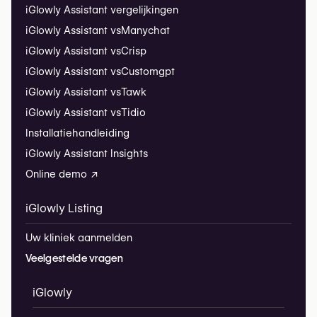
iGlowly Assistant vergelijkingen
iGlowly Assistant vs
Manychat
iGlowly Assistant vs
Crisp
iGlowly Assistant vs
Customgpt
iGlowly Assistant vs
Tawk
iGlowly Assistant vs
Tidio
Installatiehandleiding
iGlowly Assistant Insights
Online demo ↗
iGlowly Listing
Uw kliniek aanmelden
Veelgestelde vragen
iGlowly