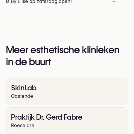
+
Is By Elise op zaterdag open?
U kunt ook hun website bezoeken voor meer
informatie:
Ja
https://byelise.be/
Meer esthetische klinieken
in de buurt
SkinLab
Oostende
Praktijk Dr. Gerd Fabre
Roeselare