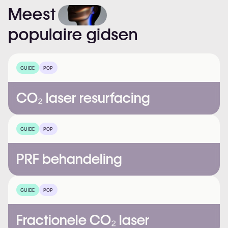
Meest
populaire
gidsen
GUIDE
POP
CO₂ laser resurfacing
GUIDE
POP
PRF behandeling
GUIDE
POP
Fractionele CO₂ laser