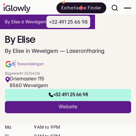
Esthetische Finder
+32 491 25 66 98
By Elise à Wevelgem
By
Elise
By Elise in Wevelgem — Laserontharing
5
1
beoordelingen
Bijgewerkt 22/04/26
Driemasten 115
8560 Wevelgem
+32 491 25 66 98
Website
Ma
9 AM to 9 PM