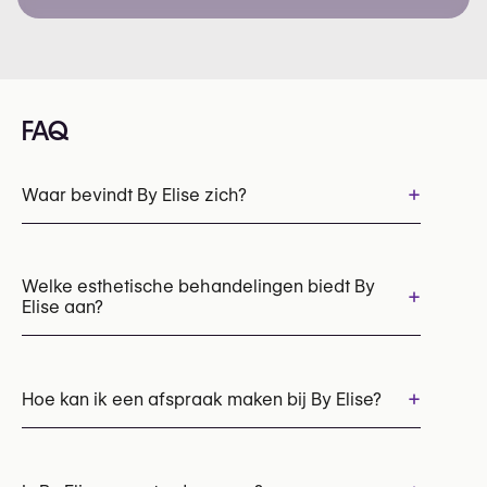
FAQ
+
Waar bevindt By Elise zich?
Welke esthetische behandelingen biedt By
+
Elise aan?
Laserontharing
+
Hoe kan ik een afspraak maken bij By Elise?
Afspraken kunnen worden gemaakt via
+32 491 25 66 98