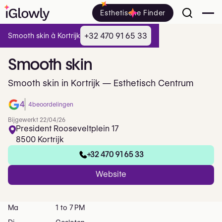
Esthetische Finder
+32 470 91 65 33
Smooth skin à Kortrijk
Smooth
skin
Smooth skin in Kortrijk — Esthetisch Centrum
4
4
beoordelingen
Bijgewerkt 22/04/26
President Rooseveltplein 17
8500 Kortrijk
+32 470 91 65 33
Website
Ma
1 to 7 PM