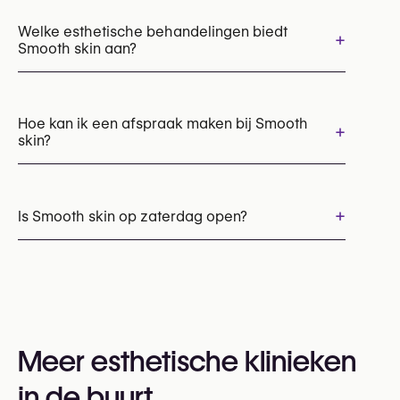
Welke esthetische behandelingen biedt
+
Smooth skin aan?
Behandelingen tegen haaruitval
HIFU
Laserbehandeling acné
Microneedling
Hoe kan ik een afspraak maken bij Smooth
+
skin?
Pico laser (pigmentatie, tatoeageverwijdering)
RF behandeling
Vasculaire laser (ExcelV, Lumecca)
Afspraken kunnen worden gemaakt via
Verwijdering van moedervlekken & huidletsels
+32 470 91 65 33
+
Is Smooth skin op zaterdag open?
U kunt ook hun website bezoeken voor meer
informatie:
Ja
https://www.smoothskin.be/
Meer esthetische klinieken
in de buurt