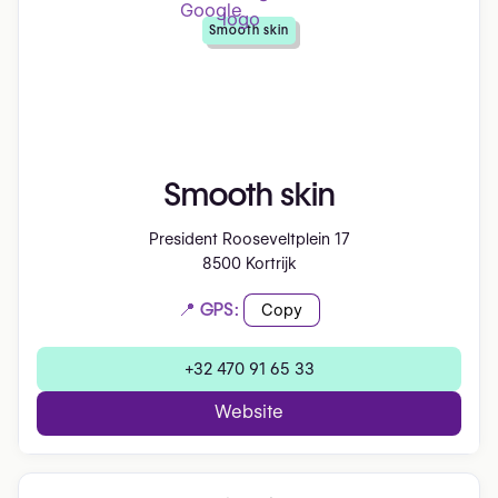
Smooth skin
Smooth skin
President Rooseveltplein 17
8500 Kortrijk
📍 GPS:
Copy
+32 470 91 65 33
Website