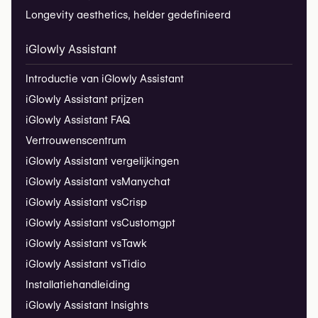
Longevity aesthetics, helder gedefinieerd
iGlowly Assistant
Introductie van iGlowly Assistant
iGlowly Assistant prijzen
iGlowly Assistant FAQ
Vertrouwenscentrum
iGlowly Assistant vergelijkingen
iGlowly Assistant vs
Manychat
iGlowly Assistant vs
Crisp
iGlowly Assistant vs
Customgpt
iGlowly Assistant vs
Tawk
iGlowly Assistant vs
Tidio
Installatiehandleiding
iGlowly Assistant Insights