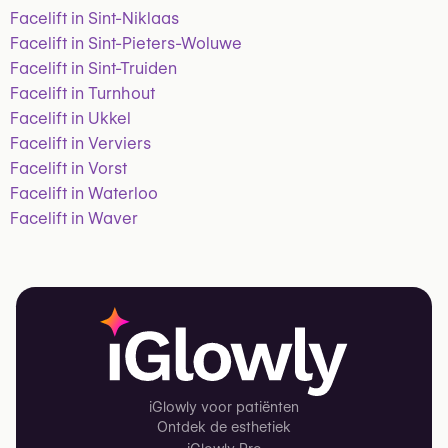
Facelift in Sint-Niklaas
Facelift in Sint-Pieters-Woluwe
Facelift in Sint-Truiden
Facelift in Turnhout
Facelift in Ukkel
Facelift in Verviers
Facelift in Vorst
Facelift in Waterloo
Facelift in Waver
iGlowly voor patiënten
Ontdek de esthetiek