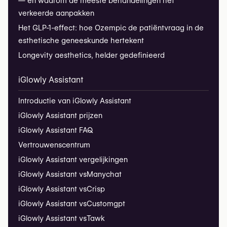
— en waarom de meeste behandelingen het
verkeerde aanpakken
Het GLP-1-effect: hoe Ozempic de patiëntvraag in de
esthetische geneeskunde hertekent
Longevity aesthetics, helder gedefinieerd
iGlowly Assistant
Introductie van iGlowly Assistant
iGlowly Assistant prijzen
iGlowly Assistant FAQ
Vertrouwenscentrum
iGlowly Assistant vergelijkingen
iGlowly Assistant vs
Manychat
iGlowly Assistant vs
Crisp
iGlowly Assistant vs
Customgpt
iGlowly Assistant vs
Tawk