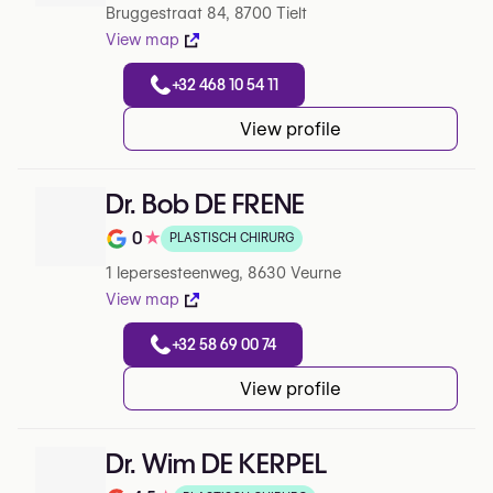
Bruggestraat 84, 8700 Tielt
View map
+32 468 10 54 11
View profile
Dr. Bob DE FRENE
0
★
PLASTISCH CHIRURG
Note de 0 sur 5 sur Google
1 Iepersesteenweg, 8630 Veurne
View map
+32 58 69 00 74
View profile
Dr. Wim DE KERPEL