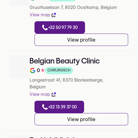
Note de 4.9 sur 5 sur Google
Gruuthuselaan 7, 8020 Oostkamp, Belgium
View map
+32 50 97 79 30
View profile
Belgian Beauty Clinic
0
★
CHIRURGISCH
Note de 0 sur 5 sur Google
Langestraat 41, 8370 Blankenberge,
Belgium
View map
+32 13 39 37 00
View profile