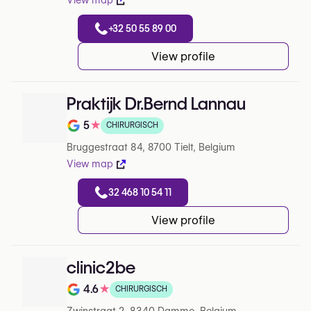
View map
+32 50 55 89 00
View profile
Praktijk Dr.Bernd Lannau
5
★
CHIRURGISCH
Note de 5 sur 5 sur Google
Bruggestraat 84, 8700 Tielt, Belgium
View map
32 468 10 54 11
View profile
clinic2be
4.6
★
CHIRURGISCH
Note de 4.6 sur 5 sur Google