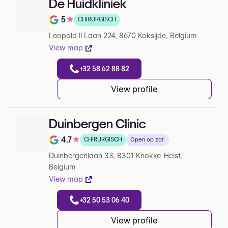
De Huidkliniek
5
★
CHIRURGISCH
Note de 5 sur 5 sur Google
Leopold II Laan 224, 8670 Koksijde, Belgium
View map
+32 58 62 88 82
View profile
Duinbergen Clinic
4.7
★
CHIRURGISCH
Open op zat.
Note de 4.7 sur 5 sur Google
Duinbergenlaan 33, 8301 Knokke-Heist,
Belgium
View map
+32 50 53 06 40
View profile