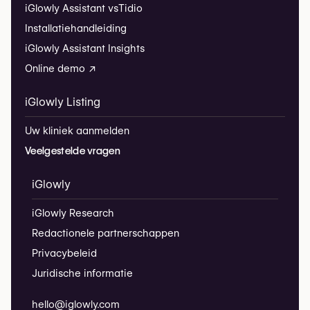
iGlowly Assistant vs
Tidio
Installatiehandleiding
iGlowly Assistant Insights
Online demo ↗
iGlowly Listing
Uw kliniek aanmelden
Veelgestelde vragen
iGlowly
iGlowly Research
Redactionele partnerschappen
Privacybeleid
Juridische informatie
hello@iglowly.com