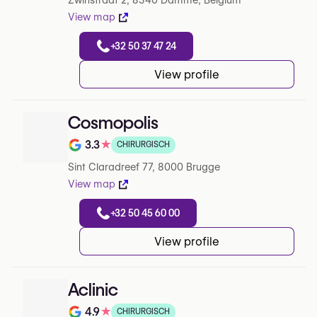
Zwinstraat 2, 8340 Damme, Belgium
View map
+32 50 37 47 24
View profile
Cosmopolis
3.3
★
CHIRURGISCH
Note de 3.3 sur 5 sur Google
Sint Claradreef 77, 8000 Brugge
View map
+32 50 45 60 00
View profile
Aclinic
4.9
★
CHIRURGISCH