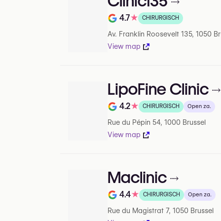
Clinic135
4.7
★
CHIRURGISCH
Beoordeling op 5 op Google
Av. Franklin Roosevelt 135, 1050 Br
View map
LipoFine Clinic
4.2
★
CHIRURGISCH
Open za.
Beoordeling op 5 op Google
Rue du Pépin 54, 1000 Brussel
View map
Maclinic
4.4
★
CHIRURGISCH
Open za.
Beoordeling op 5 op Google
Rue du Magistrat 7, 1050 Brussel