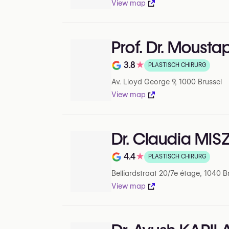
View map
Prof. Dr. Moust
3.8
★
PLASTISCH CHIRURG
Beoordeling op 5 op Google
Av. Lloyd George 9, 1000 Brussel
View map
Dr. Claudia MI
4.4
★
PLASTISCH CHIRURG
Beoordeling op 5 op Google
Belliardstraat 20/7e étage, 1040 B
View map