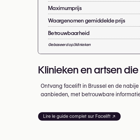
Maximumprijs
Waargenomen gemiddelde prijs
Betrouwbaarheid
Gebaseerd op
3
klinieken
Klinieken en artsen die
Ontvang facelift in Brussel en de nabij
aanbieden, met betrouwbare informatie o
Lire le guide complet sur Facelift ↗