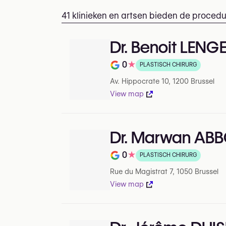
41 klinieken en artsen bieden de procedure
Dr. Benoit LENG
0
★
PLASTISCH CHIRURG
Beoordeling op 5 op Google
Av. Hippocrate 10, 1200 Brussel
View map
Dr. Marwan AB
0
★
PLASTISCH CHIRURG
Beoordeling op 5 op Google
Rue du Magistrat 7, 1050 Brussel
View map