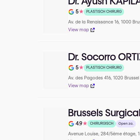
Dr. Ayush KAPIL
5
★
PLASTISCH CHIRURG
Beoordeling op 5 op Google
Av. de la Renaissance 16, 1000 Bru
View map
Dr. Socorro ORT
5
★
PLASTISCH CHIRURG
Beoordeling op 5 op Google
Av. des Pagodes 416, 1020 Brussel
View map
Brussels Surgica
4.9
★
CHIRURGISCH
Open za.
Beoordeling op 5 op Google
Avenue Louise, 284/5ème étage, 1