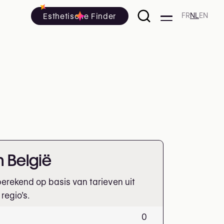
Esthetische Finder
FR
NL
EN
in België
erekend op basis van tarieven uit
regio’s.
0