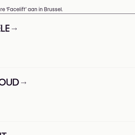
 ‘Facelift’ aan in Brussel.
ELE
BOUD