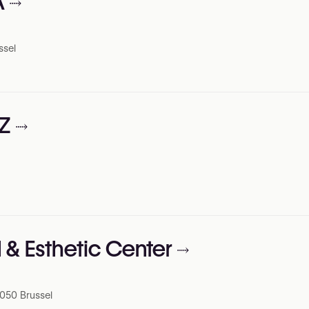
A
ssel
IZ
l & Esthetic Center
050 Brussel