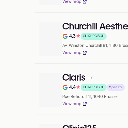
View map
Churchill Aesthe
4.3
★
CHIRURGISCH
Beoordeling op 5 op Google
Av. Winston Churchill 81, 1180 Brus
View map
Claris
4.4
★
CHIRURGISCH
Open za.
Beoordeling op 5 op Google
Rue Belliard 141, 1040 Brussel
View map