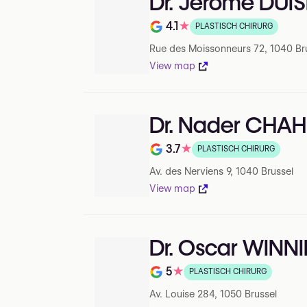
Dr. Jérôme DUIS
4.1
★
PLASTISCH CHIRURG
Beoordeling op 5 op Google
Rue des Moissonneurs 72, 1040 Br
View map
Dr. Nader CHAH
3.7
★
PLASTISCH CHIRURG
Beoordeling op 5 op Google
Av. des Nerviens 9, 1040 Brussel
View map
Dr. Oscar WINN
5
★
PLASTISCH CHIRURG
Beoordeling op 5 op Google
Av. Louise 284, 1050 Brussel