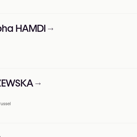
apha HAMDI
SZEWSKA
russel