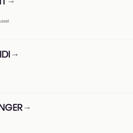
IT
ussel
IDI
INGER