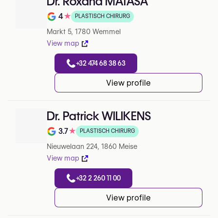
Dr. Roxana MATASA
4
★
PLASTISCH CHIRURG
Note de 4 sur 5 sur Google
Markt 5, 1780 Wemmel
View map
+32 474 68 38 63
View profile
Dr. Patrick WILIKENS
3.7
★
PLASTISCH CHIRURG
Note de 3.7 sur 5 sur Google
Nieuwelaan 224, 1860 Meise
View map
+32 2 260 11 00
View profile