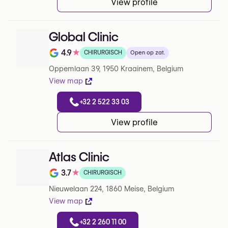
View profile
Global Clinic
4.9
★
CHIRURGISCH
Open op zat.
Note de 4.9 sur 5 sur Google
Oppemlaan 39, 1950 Kraainem, Belgium
View map
+32 2 522 33 03
View profile
Atlas Clinic
3.7
★
CHIRURGISCH
Note de 3.7 sur 5 sur Google
Nieuwelaan 224, 1860 Meise, Belgium
View map
+32 2 260 11 00