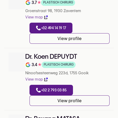
3.7
★
PLASTISCH CHIRURG
Note de 3.7 sur 5 sur Google
Groenstraat 98, 1930 Zaventem
View map
+32 494 14 19 17
View profile
Dr. Koen DEPUYDT
3.4
★
PLASTISCH CHIRURG
Note de 3.4 sur 5 sur Google
Ninoofsesteenweg 223d, 1755 Gooik
View map
+32 2 793 03 85
View profile