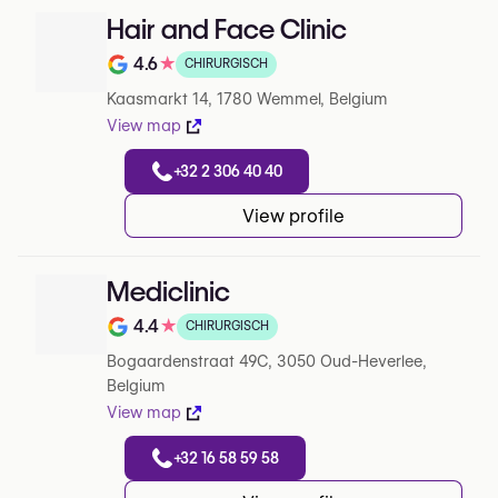
Hair and Face Clinic
4.6
★
CHIRURGISCH
Note de 4.6 sur 5 sur Google
Kaasmarkt 14, 1780 Wemmel, Belgium
View map
+32 2 306 40 40
View profile
Mediclinic
4.4
★
CHIRURGISCH
Note de 4.4 sur 5 sur Google
Bogaardenstraat 49C, 3050 Oud-Heverlee,
Belgium
View map
+32 16 58 59 58