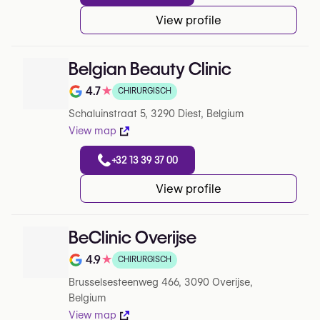
View profile
Belgian Beauty Clinic
4.7
★
CHIRURGISCH
Note de 4.7 sur 5 sur Google
Schaluinstraat 5, 3290 Diest, Belgium
View map
+32 13 39 37 00
View profile
BeClinic Overijse
4.9
★
CHIRURGISCH
Note de 4.9 sur 5 sur Google
Brusselsesteenweg 466, 3090 Overijse,
Belgium
View map