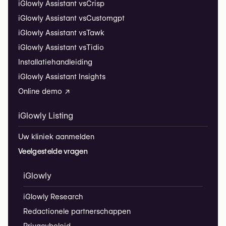
iGlowly Assistant vs
Crisp
iGlowly Assistant vs
Customgpt
iGlowly Assistant vs
Tawk
iGlowly Assistant vs
Tidio
Installatiehandleiding
iGlowly Assistant Insights
Online demo ↗
iGlowly Listing
Uw kliniek aanmelden
Veelgestelde vragen
iGlowly
iGlowly Research
Redactionele partnerschappen