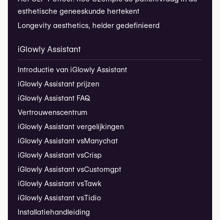
esthetische geneeskunde hertekent
Longevity aesthetics, helder gedefinieerd
iGlowly Assistant
Introductie van iGlowly Assistant
iGlowly Assistant prijzen
iGlowly Assistant FAQ
Vertrouwenscentrum
iGlowly Assistant vergelijkingen
iGlowly Assistant vs
Manychat
iGlowly Assistant vs
Crisp
iGlowly Assistant vs
Customgpt
iGlowly Assistant vs
Tawk
iGlowly Assistant vs
Tidio
Installatiehandleiding