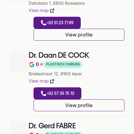
Deltalaan 1, 8800 Roeselare
View map
+32 51 23 71 89
View profile
Dr. Daan DE COCK
0
★
PLASTISCH CHIRURG
Note de 0 sur 5 sur Google
Briekestraat 12, 8900 Ieper
View map
+32 57 35 75 10
View profile
Dr. Gerd FABRE