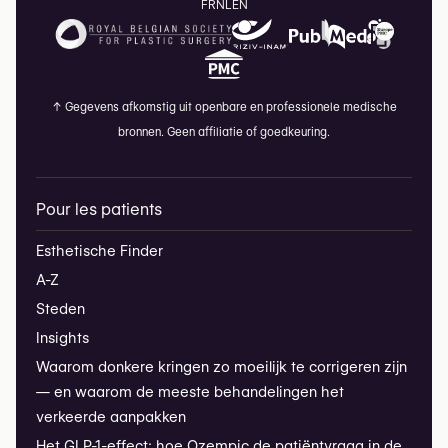
FR
NL
EN
↑
Gegevens afkomstig uit openbare en professionele medische
bronnen. Geen affiliatie of goedkeuring.
Pour les patients
Esthetische Finder
A-Z
Steden
Insights
Waarom donkere kringen zo moeilijk te corrigeren zijn
— en waarom de meeste behandelingen het
verkeerde aanpakken
Het GLP-1-effect: hoe Ozempic de patiëntvraag in de