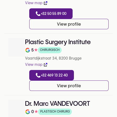
View map
+32 50 55 89 00
View profile
Plastic Surgery Institute
5
★
CHIRURGISCH
Beoordeling op 5 op Google
Vaartdijkstraat 34, 8200 Brugge
View map
+32 469 13 22 40
View profile
Dr. Marc VANDEVOORT
0
★
PLASTISCH CHIRURG
Note de 0 sur 5 sur Google