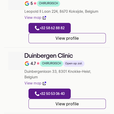
5
★
CHIRURGISCH
Note de 5 sur 5 sur Google
Leopold II Laan 224, 8670 Koksijde, Belgium
View map
+32 58 62 88 82
View profile
Duinbergen Clinic
4.7
★
CHIRURGISCH
Open op zat.
Note de 4.7 sur 5 sur Google
Duinbergenlaan 33, 8301 Knokke-Heist,
Belgium
View map
+32 50 53 06 40
View profile