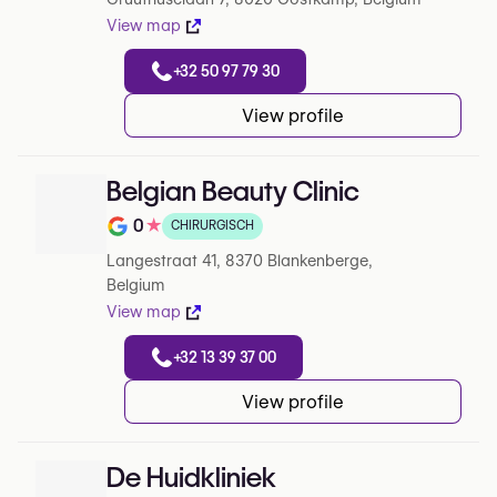
View map
+32 50 97 79 30
View profile
Belgian Beauty Clinic
0
★
CHIRURGISCH
Note de 0 sur 5 sur Google
Langestraat 41, 8370 Blankenberge,
Belgium
View map
+32 13 39 37 00
View profile
De Huidkliniek