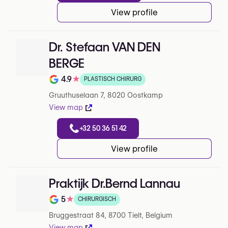
View profile
Dr. Stefaan VAN DEN
BERGE
4.9
★
PLASTISCH CHIRURG
Note de 4.9 sur 5 sur Google
Gruuthuselaan 7, 8020 Oostkamp
View map
+32 50 36 51 42
View profile
Praktijk Dr.Bernd Lannau
5
★
CHIRURGISCH
Note de 5 sur 5 sur Google
Bruggestraat 84, 8700 Tielt, Belgium
View map