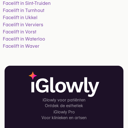
Facelift in Sint-Truiden
Facelift in Turnhout
Facelift in Ukkel
Facelift in Verviers
Facelift in Vorst
Facelift in Waterloo
Facelift in Waver
iGlowly voor patiënten
Ontdek de esthetiek
iGlowly Pro
Voor klinieken en artsen