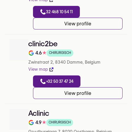
32 468 10 54 11
View profile
clinic2be
4.6
★
CHIRURGISCH
Note de 4.6 sur 5 sur Google
Zwinstraat 2, 8340 Damme, Belgium
View map
+32 50 37 47 24
View profile
Aclinic
4.9
★
CHIRURGISCH
Note de 4.9 sur 5 sur Google
Gruuthuselaan 7, 8020 Oostkamp, Belgium