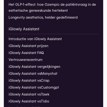
Het GLP-1-effect: hoe Ozempic de patiëntvraag in de
esthetische geneeskunde hertekent
Longevity aesthetics, helder gedefinieerd
iGlowly Assistant
Introductie van iGlowly Assistant
iGlowly Assistant prijzen
iGlowly Assistant FAQ
Vertrouwenscentrum
iGlowly Assistant vergelijkingen
iGlowly Assistant vs
Manychat
iGlowly Assistant vs
Crisp
iGlowly Assistant vs
Customgpt
iGlowly Assistant vs
Tawk
iGlowly Assistant vs
Tidio