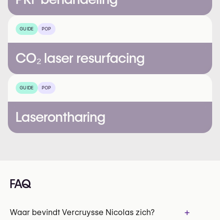
GUIDE
POP
CO₂ laser resurfacing
GUIDE
POP
Laserontharing
FAQ
+
Waar bevindt Vercruysse Nicolas zich?