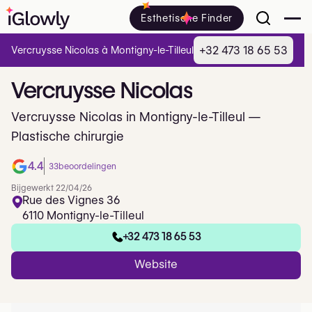
Esthetische Finder
+32 473 18 65 53
Vercruysse Nicolas à Montigny-le-Tilleul
Vercruysse
Nicolas
Vercruysse Nicolas in Montigny-le-Tilleul —
Plastische chirurgie
4.4
33
beoordelingen
Bijgewerkt 22/04/26
Rue des Vignes 36
6110 Montigny-le-Tilleul
+32 473 18 65 53
Website