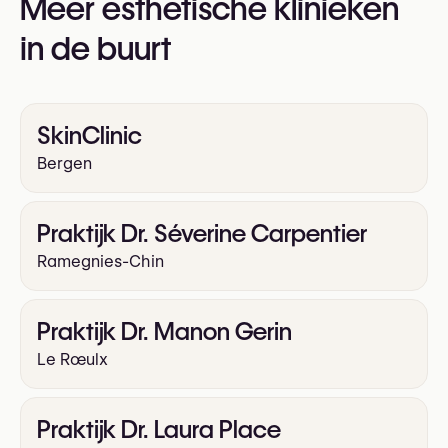
Meer esthetische klinieken
https://www.drvercruysse.com/
Onderooglidcorrectie (onderooglid blepharoplastie)
in de buurt
Rhinoplastie (Neuscorrectie)
Thigh Lift
Wenkbrauwlift
SkinClinic
Bergen
Praktijk Dr. Séverine Carpentier
Ramegnies-Chin
Praktijk Dr. Manon Gerin
Le Rœulx
Praktijk Dr. Laura Place