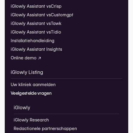
iGlowly Assistant vs
Crisp
iGlowly Assistant vs
Customgpt
iGlowly Assistant vs
Tawk
iGlowly Assistant vs
Tidio
Installatiehandleiding
iGlowly Assistant Insights
Online demo ↗
iGlowly Listing
Uw kliniek aanmelden
Veelgestelde vragen
iGlowly
iGlowly Research
Redactionele partnerschappen