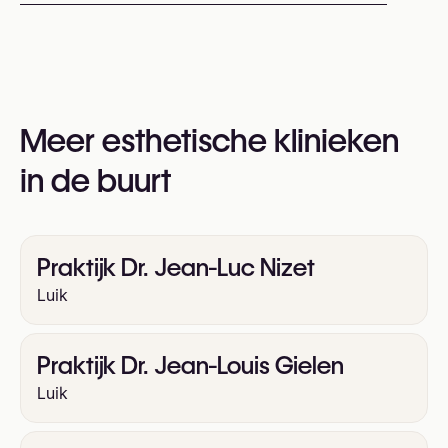
Afspraken kunnen worden gemaakt via
+32 4 224 42 02
U kunt ook hun website bezoeken voor meer
informatie:
Meer esthetische klinieken
https://www.anamedica.be/
in de buurt
Praktijk Dr. Jean-Luc Nizet
Luik
Praktijk Dr. Jean-Louis Gielen
Luik