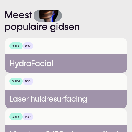
Meest
populaire
gidsen
GUIDE
POP
HydraFacial
GUIDE
POP
Laser huidresurfacing
GUIDE
POP