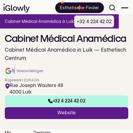
Esthetische Finder
+32 4 224 42 02
Cabinet Médical Anamédica à Luik
Cabinet
Médical
Anamédica
Cabinet Médical Anamédica in Luik — Esthetisch
Centrum
5
5
beoordelingen
Bijgewerkt 22/04/26
Rue Joseph Wauters 48
4000 Luik
+32 4 224 42 02
Website
Ma
Gesloten