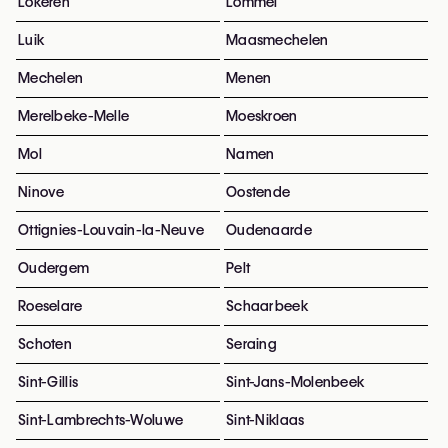
Lokeren
Lommel
Luik
Maasmechelen
Mechelen
Menen
Merelbeke-Melle
Moeskroen
Mol
Namen
Ninove
Oostende
Ottignies-Louvain-la-Neuve
Oudenaarde
Oudergem
Pelt
Roeselare
Schaarbeek
Schoten
Seraing
Sint-Gillis
Sint-Jans-Molenbeek
Sint-Lambrechts-Woluwe
Sint-Niklaas