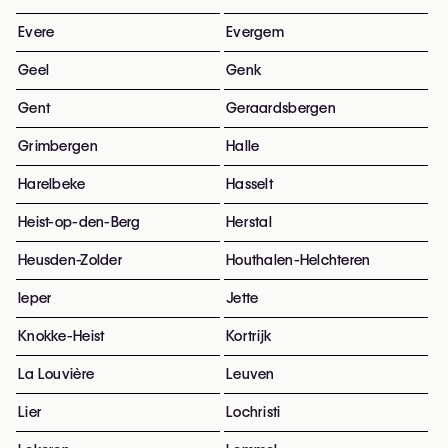
Evere
Evergem
Geel
Genk
Gent
Geraardsbergen
Grimbergen
Halle
Harelbeke
Hasselt
Heist-op-den-Berg
Herstal
Heusden-Zolder
Houthalen-Helchteren
Ieper
Jette
Knokke-Heist
Kortrijk
La Louvière
Leuven
Lier
Lochristi