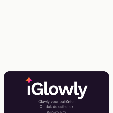
iGlowly voor patiënten
Ontdek de esthetiek
iGlowly Pro