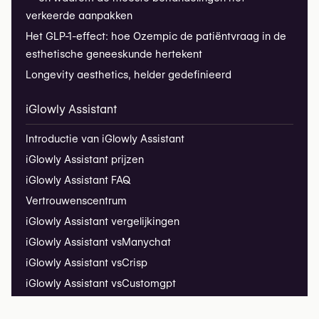
verkeerde aanpakken
Het GLP-1-effect: hoe Ozempic de patiëntvraag in de
esthetische geneeskunde hertekent
Longevity aesthetics, helder gedefinieerd
iGlowly Assistant
Introductie van iGlowly Assistant
iGlowly Assistant prijzen
iGlowly Assistant FAQ
Vertrouwenscentrum
iGlowly Assistant vergelijkingen
iGlowly Assistant vs
Manychat
iGlowly Assistant vs
Crisp
iGlowly Assistant vs
Customgpt
iGlowly Assistant vs
Tawk