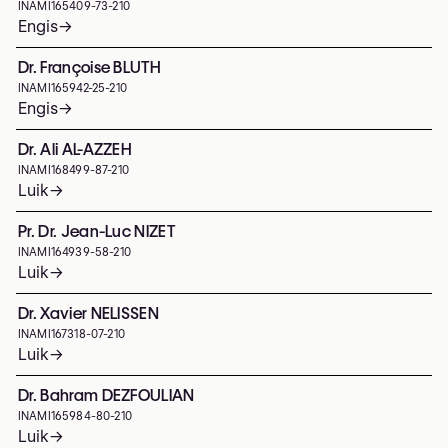
INAMI
165409-73-210
Engis
→
Dr. Françoise BLUTH
INAMI
165942-25-210
Engis
→
Dr. Ali AL-AZZEH
INAMI
168499-87-210
Luik
→
Pr. Dr. Jean-Luc NIZET
INAMI
164939-58-210
Luik
→
Dr. Xavier NELISSEN
INAMI
167318-07-210
Luik
→
Dr. Bahram DEZFOULIAN
INAMI
165984-80-210
Luik
→