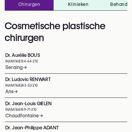
Chirurgen
Klinieken
Behandel
Cosmetische plastische
chirurgen
Dr. Aurélie BOUS
INAMI
168134-64-210
Seraing
→
Dr. Ludovic RENWART
INAMI
168243-52-210
Ans
→
Dr. Jean-Louis GIELEN
INAMI
166769-71-210
Chaudfontaine
→
Dr. Jean-Philippe ADANT