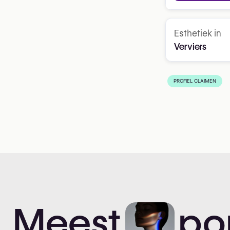
Esthetiek in
Verviers
PROFIEL CLAIMEN
Meest
po