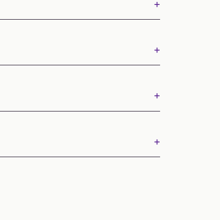
+
+
+
+