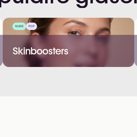
GUIDE
POP
Skinboosters