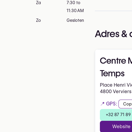
Za
7:30 to
11:30 AM
Zo
Gesloten
Adres & 
Centre 
Temps
Place Henri V
4800 Verviers
📍 GPS:
Cop
+32 87 71 89
Website