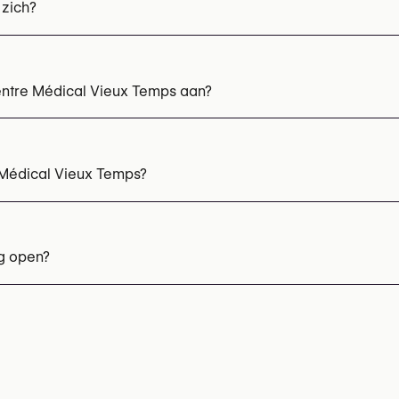
 zich?
entre Médical Vieux Temps aan?
 stimulator)
Sculptra
 Médical Vieux Temps?
87 71 89 20
r informatie:
g open?
pecialites.B.htm