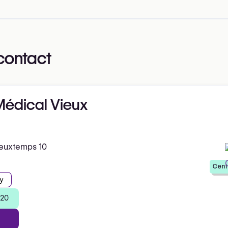
contact
Médical Vieux
ieuxtemps 10
Cent
y
 20