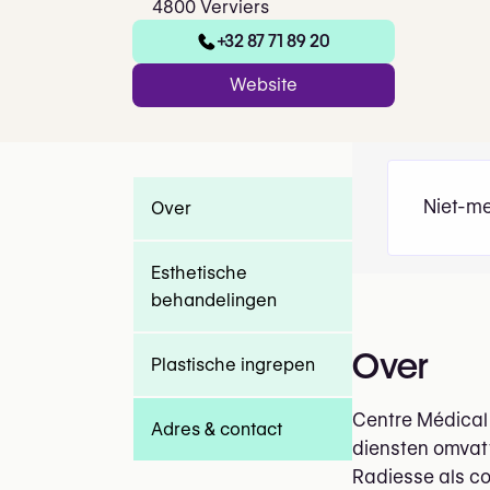
4800 Verviers
+32 87 71 89 20
Website
Niet-me
Over
Esthetische
behandelingen
Over
Plastische ingrepen
Centre Médical 
Adres & contact
diensten omvatt
Radiesse als col