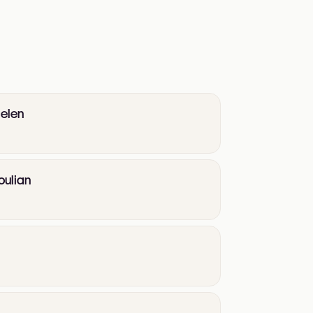
ielen
oulian