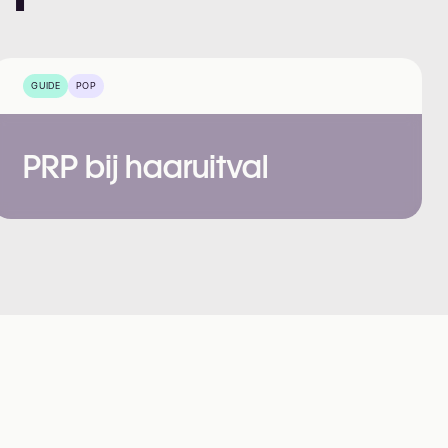
GUIDE
POP
PRP bij haaruitval