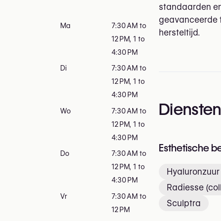
standaarden en
geavanceerde te
Ma
7:30 AM to
hersteltijd.
12 PM, 1 to
4:30 PM
Di
7:30 AM to
12 PM, 1 to
4:30 PM
Dienste
Wo
7:30 AM to
12 PM, 1 to
4:30 PM
Esthetische b
Do
7:30 AM to
12 PM, 1 to
Hyaluronzuur 
4:30 PM
Radiesse (col
Vr
7:30 AM to
Sculptra
12 PM