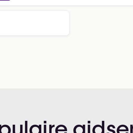
pulaire
gidse