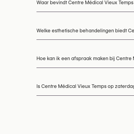
Waar bevindt Centre Médical Vieux Temps
Welke esthetische behandelingen biedt C
Hyaluronzuur injecties
Radiesse (collagene
Hoe kan ik een afspraak maken bij Centre
Afspraken kunnen worden gemaakt via
+32 
U kunt ook hun website bezoeken voor mee
Is Centre Médical Vieux Temps op zaterda
https://centremedicalvieuxtemps.sitew.be/S
Ja