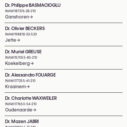
Dr. Philippe BASMACIOGLU
INAMI
187376-28-210
Ganshoren
→
Dr. Olivier BECKERS
INAMI
198818-32-520
Jette
→
Dr. Muriel GREUSE
INAMI
157055-85-210
Koekelberg
→
Dr. Alessandro FOUARGE
INAMI
177255-61-210
Kraainem
→
Dr. Charlotte WAXWEILER
INAMI
177650-54-210
Oudenaarde
→
Dr. Mazen JABRI