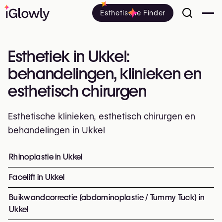
Esthetische Finder
Esthetiek in Ukkel:
behandelingen, klinieken en
esthetisch chirurgen
Esthetische klinieken, esthetisch chirurgen en
behandelingen in Ukkel
Alles over esthetiek in Ukkel: klinieken, esthetisch en p
Rhinoplastie in Ukkel
Top ingrepen en behandelinge
Facelift in Ukkel
Buikwandcorrectie (abdominoplastie / Tummy Tuck) in
Ukkel