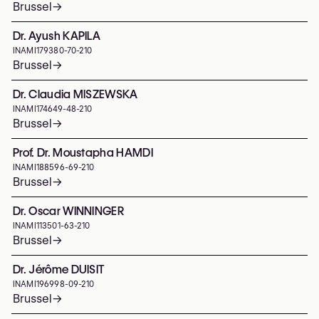
Brussel
→
Dr. Ayush KAPILA
INAMI
179380-70-210
Brussel
→
Dr. Claudia MISZEWSKA
INAMI
174649-48-210
Brussel
→
Prof. Dr. Moustapha HAMDI
INAMI
188596-69-210
Brussel
→
Dr. Oscar WINNINGER
INAMI
113501-63-210
Brussel
→
Dr. Jérôme DUISIT
INAMI
196998-09-210
Brussel
→