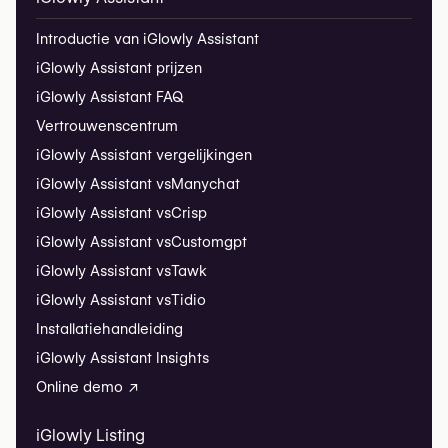
Introductie van iGlowly Assistant
iGlowly Assistant prijzen
iGlowly Assistant FAQ
Vertrouwenscentrum
iGlowly Assistant vergelijkingen
iGlowly Assistant vs
Manychat
iGlowly Assistant vs
Crisp
iGlowly Assistant vs
Customgpt
iGlowly Assistant vs
Tawk
iGlowly Assistant vs
Tidio
Installatiehandleiding
iGlowly Assistant Insights
Online demo ↗
iGlowly Listing