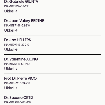
Dr. Gabriele GIUNTA
INAMI
181837-38-210
Ukkel
→
Dr. Jean-Valéry BERTHE
INAMI
187449-52-210
Ukkel
→
Dr. Joe HELLERS
INAMI
179913-22-210
Ukkel
→
Dr. Valentine XIONG
INAMI
175517-53-210
Ukkel
→
Prof. Dr. Pierre VICO
INAMI
185936-13-210
Ukkel
→
Dr. Socorro ORTIZ
INAMI
189920-06-210