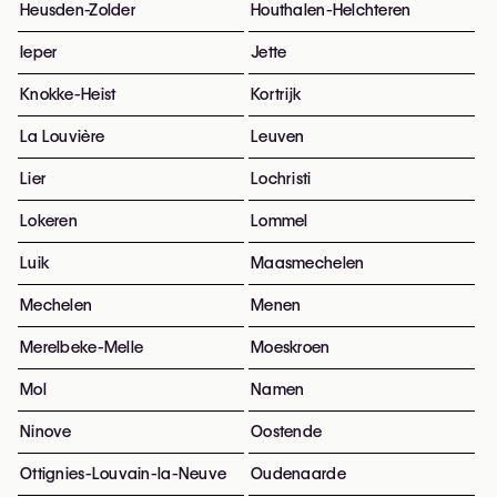
Heusden-Zolder
Houthalen-Helchteren
Ieper
Jette
Knokke-Heist
Kortrijk
La Louvière
Leuven
Lier
Lochristi
Lokeren
Lommel
Luik
Maasmechelen
Mechelen
Menen
Merelbeke-Melle
Moeskroen
Mol
Namen
Ninove
Oostende
Ottignies-Louvain-la-Neuve
Oudenaarde