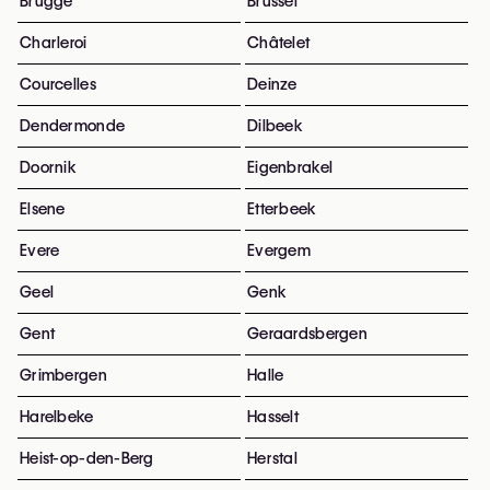
Brugge
Brussel
Charleroi
Châtelet
Courcelles
Deinze
Dendermonde
Dilbeek
Doornik
Eigenbrakel
Elsene
Etterbeek
Evere
Evergem
Geel
Genk
Gent
Geraardsbergen
Grimbergen
Halle
Harelbeke
Hasselt
Heist-op-den-Berg
Herstal