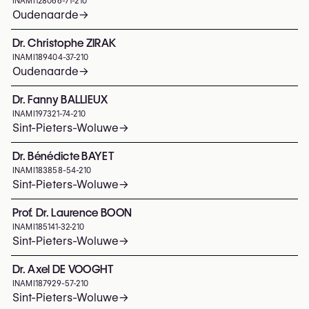
INAMI
128066-71-210
Oudenaarde
→
Dr. Christophe ZIRAK
INAMI
189404-37-210
Oudenaarde
→
Dr. Fanny BALLIEUX
INAMI
197321-74-210
Sint-Pieters-Woluwe
→
Dr. Bénédicte BAYET
INAMI
183858-54-210
Sint-Pieters-Woluwe
→
Prof. Dr. Laurence BOON
INAMI
185141-32-210
Sint-Pieters-Woluwe
→
Dr. Axel DE VOOGHT
INAMI
187929-57-210
Sint-Pieters-Woluwe
→