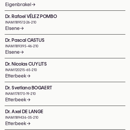
Eigenbrakel
→
Dr. Rafael VÉLEZ POMBO
INAMI
189512-26-210
Elsene
→
Dr. Pascal CASTUS
INAMI
189395-46-210
Elsene
→
Dr. Nicolas CUYLITS
INAMI
120215-65-210
Etterbeek
→
Dr. Svetlana BOGAERT
INAMI
178170-19-210
Etterbeek
→
Dr. Axel DE LANGE
INAMI
189436-05-210
Etterbeek
→