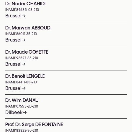
Dr. Nader CHAHIDI
INAMI
184685-03-210
Brussel
→
Dr. Marwan ABBOUD
INAMI
186011-35-210
Brussel
→
Dr. Maude COYETTE
INAMI
193527-85-210
Brussel
→
Dr. Benoit LENGELE
INAMI
184411-83-210
Brussel
→
Dr. Wim DANAU
INAMI
107553-20-210
Dilbeek
→
Prof. Dr. Serge DE FONTAINE
INAMI
183822-90-210