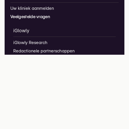
Uw kliniek aanmelden
Veelgestelde vragen
iGlowly
iGlowly Research
Redactionele partnerschappen
Privacybeleid
Juridische informatie
hello@iglowly.com
We respecteren uw privacy – iGlowly verzamelt geen
cookies of volggegevens.
iGlowly ne collecte pas de cookies ni de données de suivi.
copyright @2026 iGlowly.com