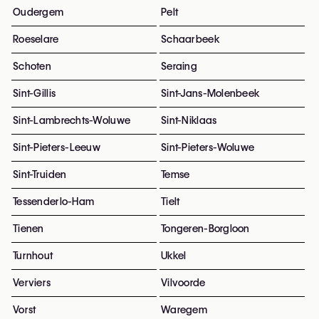
Oudergem
Pelt
Roeselare
Schaarbeek
Schoten
Seraing
Sint-Gillis
Sint-Jans-Molenbeek
Sint-Lambrechts-Woluwe
Sint-Niklaas
Sint-Pieters-Leeuw
Sint-Pieters-Woluwe
Sint-Truiden
Temse
Tessenderlo-Ham
Tielt
Tienen
Tongeren-Borgloon
Turnhout
Ukkel
Verviers
Vilvoorde
Vorst
Waregem