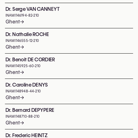
Dr. Serge VAN CANNEYT
INAMI
146194-82-210
Ghent
→
Dr. Nathalie ROCHE
INAMI
146555-12-210
Ghent
→
Dr. Benoit DE CORDIER
INAMI
145925-60-210
Ghent
→
Dr. Caroline DENYS
INAMI
148948-44-210
Ghent
→
Dr. Bernard DEPYPERE
INAMI
148710-88-210
Ghent
→
Dr. Frederic HEINTZ