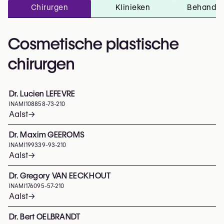
Chirurgen
Klinieken
Behandel
Cosmetische plastische
chirurgen
Dr. Lucien LEFEVRE
INAMI
108858-73-210
Aalst
→
Dr. Maxim GEEROMS
INAMI
199339-93-210
Aalst
→
Dr. Gregory VAN EECKHOUT
INAMI
176095-57-210
Aalst
→
Dr. Bert OELBRANDT