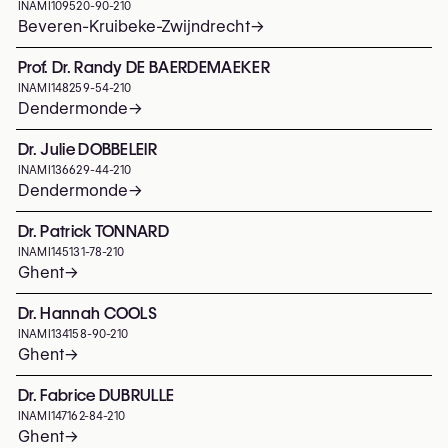
INAMI
109520-90-210
Beveren-Kruibeke-Zwijndrecht
→
Prof. Dr. Randy DE BAERDEMAEKER
INAMI
148259-54-210
Dendermonde
→
Dr. Julie DOBBELEIR
INAMI
136629-44-210
Dendermonde
→
Dr. Patrick TONNARD
INAMI
145131-78-210
Ghent
→
Dr. Hannah COOLS
INAMI
134158-90-210
Ghent
→
Dr. Fabrice DUBRULLE
INAMI
147162-84-210
Ghent
→