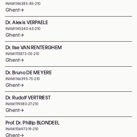
INAMI
146385-85-210
Ghent
→
Dr. Alexis VERPAELE
INAMI
145340-63-210
Ghent
→
Dr. Ilse VAN RENTERGHEM
INAMI
113873-05-210
Ghent
→
Dr. Bruno DE MEYERE
INAMI
146395-75-210
Ghent
→
Dr. Rudolf VERTRIEST
INAMI
119380-27-210
Ghent
→
Prof. Dr. Phillip BLONDEEL
INAMI
106972-19-210
Ghent
→