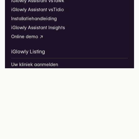
iGlowly Assistant vs
Tawk
iGlowly Assistant vs
Tidio
Installatiehandleiding
iGlowly Assistant Insights
Online demo ↗
iGlowly Listing
Uw kliniek aanmelden
Veelgestelde vragen
iGlowly
iGlowly Research
Redactionele partnerschappen
Privacybeleid
Juridische informatie