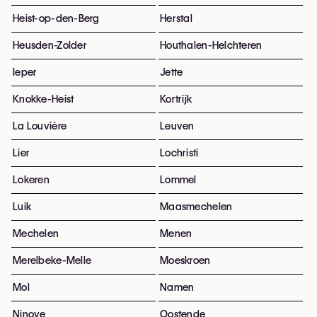
Heist-op-den-Berg
Herstal
Heusden-Zolder
Houthalen-Helchteren
Ieper
Jette
Knokke-Heist
Kortrijk
La Louvière
Leuven
Lier
Lochristi
Lokeren
Lommel
Luik
Maasmechelen
Mechelen
Menen
Merelbeke-Melle
Moeskroen
Mol
Namen
Ninove
Oostende