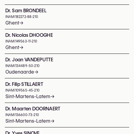
Dr. Sam BRONDEEL
INAMI
182272-88-210
Ghent
→
Dr. Nicolas DHOOGHE
INAMI
149563-11-210
Ghent
→
Dr. Joan VANDEPUTTE
INAMI
134489-50-210
Oudenaarde
→
Dr. Filip STILLAERT
INAMI
109565-45-210
Sint-Martens-Latem
→
Dr. Maarten DOORNAERT
INAMI
136600-73-210
Sint-Martens-Latem
→
Dr. Yves SINOVE