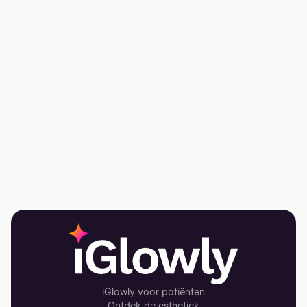
iGlowly voor patiënten
Ontdek de esthetiek