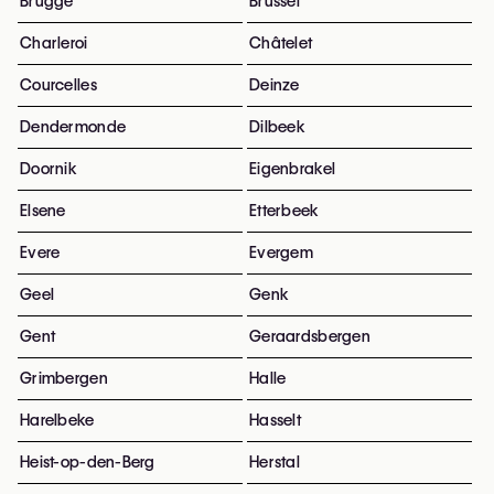
Brugge
Brussel
Charleroi
Châtelet
Courcelles
Deinze
Dendermonde
Dilbeek
Doornik
Eigenbrakel
Elsene
Etterbeek
Evere
Evergem
Geel
Genk
Gent
Geraardsbergen
Grimbergen
Halle
Harelbeke
Hasselt
Heist-op-den-Berg
Herstal