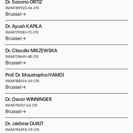
Dr. Socorro ORTIZ
INAMI
189920-06-210
Brussel
→
Dr. Ayush KAPILA
INAMI
179380-70-210
Brussel
→
Dr. Claudia MISZEWSKA
INAMI
174649-48-210
Brussel
→
Prof. Dr. Moustapha HAMDI
INAMI
188596-69-210
Brussel
→
Dr. Oscar WINNINGER
INAMI
113501-63-210
Brussel
→
Dr. Jérôme DUISIT
INAMI
196998-09-210