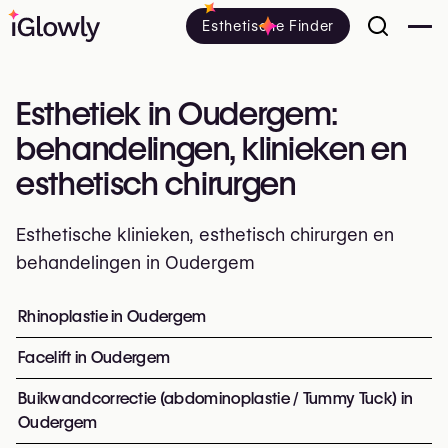
Esthetische Finder
Esthetiek in Oudergem:
behandelingen, klinieken en
esthetisch chirurgen
Esthetische klinieken, esthetisch chirurgen en
behandelingen in Oudergem
Alles over esthetiek in Oudergem: klinieken, esthetisch e
Rhinoplastie in Oudergem
Top ingrepen en behandeling
Facelift in Oudergem
Buikwandcorrectie (abdominoplastie / Tummy Tuck) in
Oudergem