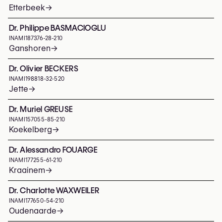
Etterbeek
→
Dr. Philippe BASMACIOGLU
INAMI
187376-28-210
Ganshoren
→
Dr. Olivier BECKERS
INAMI
198818-32-520
Jette
→
Dr. Muriel GREUSE
INAMI
157055-85-210
Koekelberg
→
Dr. Alessandro FOUARGE
INAMI
177255-61-210
Kraainem
→
Dr. Charlotte WAXWEILER
INAMI
177650-54-210
Oudenaarde
→