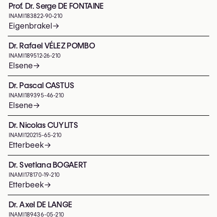
Prof. Dr. Serge DE FONTAINE
INAMI
183822-90-210
Eigenbrakel
→
Dr. Rafael VÉLEZ POMBO
INAMI
189512-26-210
Elsene
→
Dr. Pascal CASTUS
INAMI
189395-46-210
Elsene
→
Dr. Nicolas CUYLITS
INAMI
120215-65-210
Etterbeek
→
Dr. Svetlana BOGAERT
INAMI
178170-19-210
Etterbeek
→
Dr. Axel DE LANGE
INAMI
189436-05-210