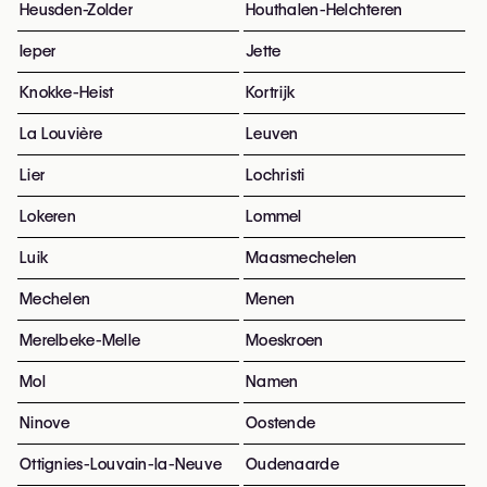
Heusden-Zolder
Houthalen-Helchteren
Ieper
Jette
Knokke-Heist
Kortrijk
La Louvière
Leuven
Lier
Lochristi
Lokeren
Lommel
Luik
Maasmechelen
Mechelen
Menen
Merelbeke-Melle
Moeskroen
Mol
Namen
Ninove
Oostende
Ottignies-Louvain-la-Neuve
Oudenaarde