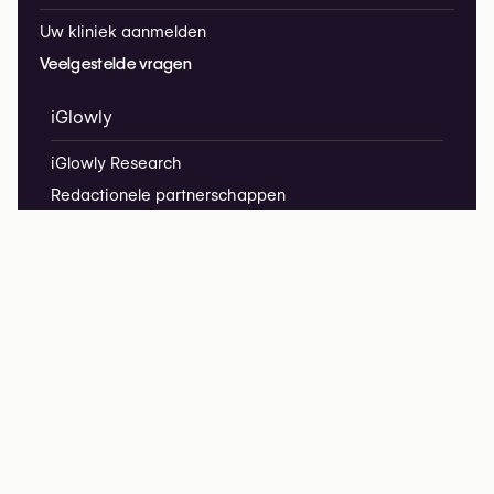
Uw kliniek aanmelden
Veelgestelde vragen
iGlowly
iGlowly Research
Redactionele partnerschappen
Privacybeleid
Juridische informatie
hello@iglowly.com
We respecteren uw privacy – iGlowly verzamelt geen
cookies of volggegevens.
iGlowly ne collecte pas de cookies ni de données de suivi.
copyright @2026 iGlowly.com