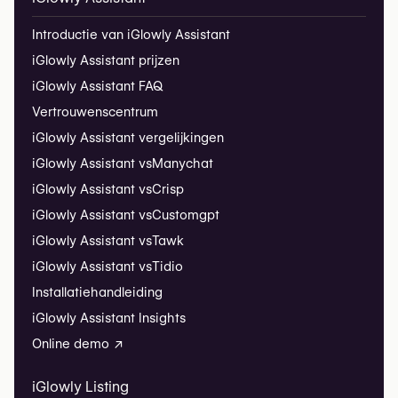
Introductie van iGlowly Assistant
iGlowly Assistant prijzen
iGlowly Assistant FAQ
Vertrouwenscentrum
iGlowly Assistant vergelijkingen
iGlowly Assistant vs
Manychat
iGlowly Assistant vs
Crisp
iGlowly Assistant vs
Customgpt
iGlowly Assistant vs
Tawk
iGlowly Assistant vs
Tidio
Installatiehandleiding
iGlowly Assistant Insights
Online demo ↗
iGlowly Listing