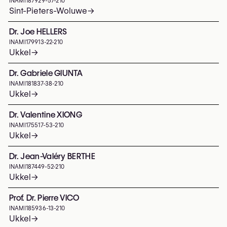
INAMI
187929-57-210
Sint-Pieters-Woluwe
→
Dr. Joe HELLERS
INAMI
179913-22-210
Ukkel
→
Dr. Gabriele GIUNTA
INAMI
181837-38-210
Ukkel
→
Dr. Valentine XIONG
INAMI
175517-53-210
Ukkel
→
Dr. Jean-Valéry BERTHE
INAMI
187449-52-210
Ukkel
→
Prof. Dr. Pierre VICO
INAMI
185936-13-210
Ukkel
→