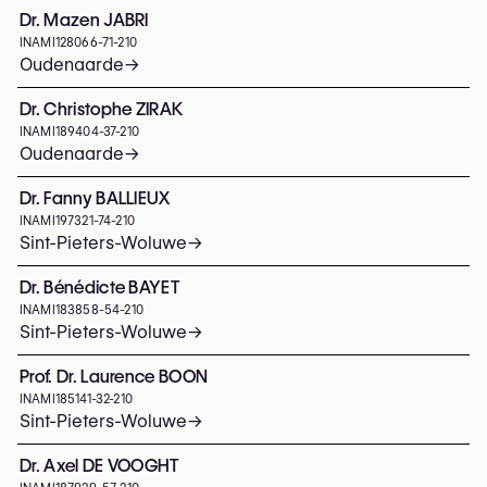
Dr. Mazen JABRI
INAMI
128066-71-210
Oudenaarde
→
Dr. Christophe ZIRAK
INAMI
189404-37-210
Oudenaarde
→
Dr. Fanny BALLIEUX
INAMI
197321-74-210
Sint-Pieters-Woluwe
→
Dr. Bénédicte BAYET
INAMI
183858-54-210
Sint-Pieters-Woluwe
→
Prof. Dr. Laurence BOON
INAMI
185141-32-210
Sint-Pieters-Woluwe
→
Dr. Axel DE VOOGHT