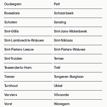
Oudergem
Pelt
Roeselare
Schaarbeek
Schoten
Seraing
Sint-Gillis
Sint-Jans-Molenbeek
Sint-Lambrechts-Woluwe
Sint-Niklaas
Sint-Pieters-Leeuw
Sint-Pieters-Woluwe
Sint-Truiden
Temse
Tessenderlo-Ham
Tielt
Tienen
Tongeren-Borgloon
Turnhout
Ukkel
Verviers
Vilvoorde
Vorst
Waregem