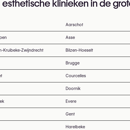
 esthetische klinieken in de gro
Aarschot
pen
Asse
n-Kruibeke-Zwijndrecht
Bilzen-Hoeselt
Brugge
et
Courcelles
Doornik
eek
Evere
Gent
Harelbeke