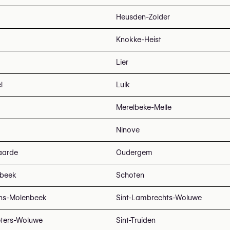
Heusden-Zolder
Knokke-Heist
Lier
l
Luik
Merelbeke-Melle
Ninove
aarde
Oudergem
beek
Schoten
ans-Molenbeek
Sint-Lambrechts-Woluwe
eters-Woluwe
Sint-Truiden