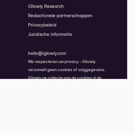
iGlowly Research
Redactionele partnerschappen
Privacybeleid
Juridische informatie
hello@iglowly.com
We respecteren uw privacy – iGlowly
verzamelt geen cookies of volggegevens.
iGlowly ne collecte pas de cookies ni de
données de suivi.
copyright @2026 iGlowly.com