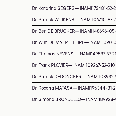
Dr. Katarina SEGERS
—
INAMI
173481-52-
Dr. Patrick WILIKENS
—
INAMI
106710-87-
Dr. Ben DE BRUCKER
—
INAMI
148696-05
Dr. Wim DE MAERTELEIRE
—
INAMI
109010
Dr. Thomas NEVENS
—
INAMI
149537-37-2
Dr. Frank PLOVIER
—
INAMI
109267-52-210
Dr. Patrick DEDONCKER
—
INAMI
108932-
Dr. Roxana MATASA
—
INAMI
196344-81-2
Dr. Simona BRONDELLO
—
INAMI
189928-