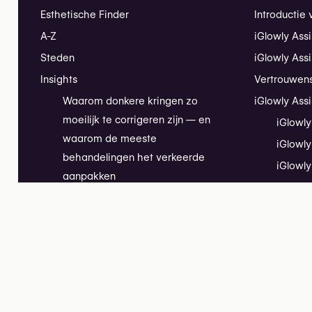
Esthetische Finder
Introductie 
A-Z
iGlowly Assi
Steden
iGlowly Ass
Insights
Vertrouwen
Waarom donkere kringen zo
iGlowly Assi
moeilijk te corrigeren zijn — en
iGlowly
waarom de meeste
iGlowly
behandelingen het verkeerde
iGlowly
aanpakken
iGlowly
Het GLP-1-effect: hoe Ozempic
iGlowly
de patiëntvraag in de
Installatieh
esthetische geneeskunde
iGlowly Assi
hertekent
Online dem
Longevity aesthetics, helder
gedefinieerd