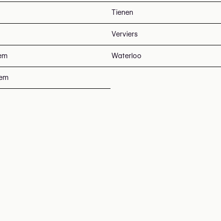
Tienen
Verviers
em
Waterloo
tem