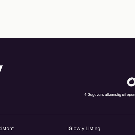
↑
Gegevens afkomstig uit openb
istant
iGlowly Listing