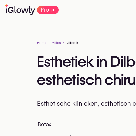
→
Pro
Home
Villes
Dilbeek
Esthetiek in Di
esthetisch chir
Esthetische klinieken, esthetisch
Alles over esthetiek in Dilbeek: klinieke
Botox
Top ingrepen en behan