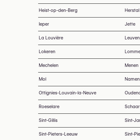
Heist-op-den-Berg
Herstal
Ieper
Jette
La Louvière
Leuven
Lokeren
Lomme
Mechelen
Menen
Mol
Namen
Ottignies-Louvain-la-Neuve
Ouden
Roeselare
Schaar
Sint-Gillis
Sint-J
Sint-Pieters-Leeuw
Sint-Pi