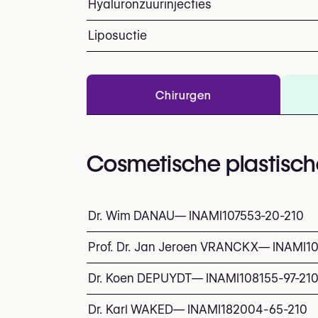
Hyaluronzuurinjecties
Liposuctie
Chirurgen
Cosmetische plastisch
Dr. Wim DANAU
—
INAMI
107553-20-210
Prof. Dr. Jan Jeroen VRANCKX
—
INAMI
1
Dr. Koen DEPUYDT
—
INAMI
108155-97-21
Dr. Karl WAKED
—
INAMI
182004-65-210