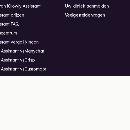
van iGlowly Assistant
Uw kliniek aanmelden
stant prijzen
Veelgestelde vragen
istant FAQ
scentrum
stant vergelijkingen
 Assistant vs
Manychat
 Assistant vs
Crisp
 Assistant vs
Customgpt
 Assistant vs
Tawk
 Assistant vs
Tidio
andleiding
stant Insights
o ↗