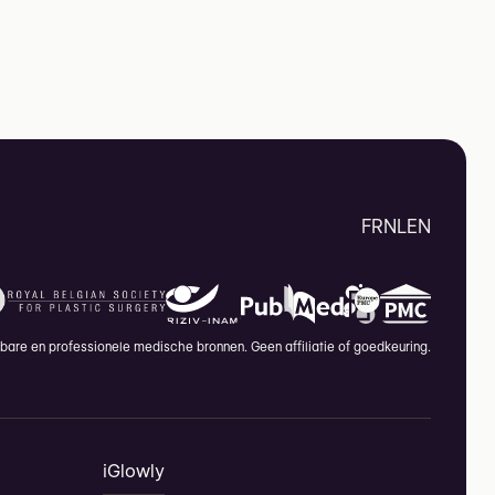
FR
NL
EN
are en professionele medische bronnen. Geen affiliatie of goedkeuring.
iGlowly