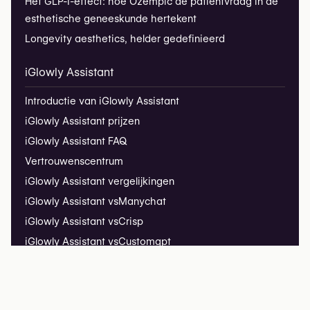
Het GLP-1-effect: hoe Ozempic de patiëntvraag in de
esthetische geneeskunde hertekent
Longevity aesthetics, helder gedefinieerd
iGlowly Assistant
Introductie van iGlowly Assistant
iGlowly Assistant prijzen
iGlowly Assistant FAQ
Vertrouwenscentrum
iGlowly Assistant vergelijkingen
iGlowly Assistant vs
Manychat
iGlowly Assistant vs
Crisp
iGlowly Assistant vs
Customgpt
iGlowly Assistant vs
Tawk
iGlowly Assistant vs
Tidio
Installatiehandleiding