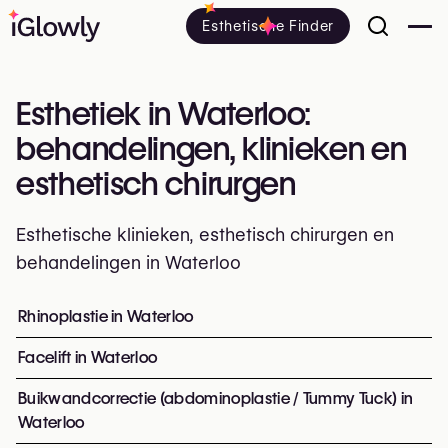
Esthetische Finder
Esthetiek in Waterloo:
behandelingen, klinieken en
esthetisch chirurgen
Esthetische klinieken, esthetisch chirurgen en
behandelingen in Waterloo
Alles over esthetiek in Waterloo: klinieken, esthetisch e
Rhinoplastie in Waterloo
Top ingrepen en behandelinge
Facelift in Waterloo
Buikwandcorrectie (abdominoplastie / Tummy Tuck) in
Waterloo