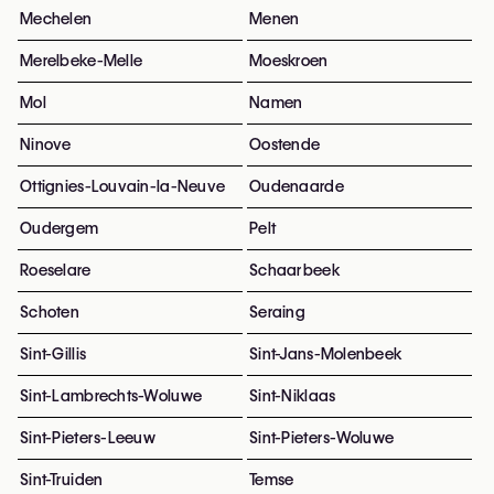
Mechelen
Menen
Merelbeke-Melle
Moeskroen
Mol
Namen
Ninove
Oostende
Ottignies-Louvain-la-Neuve
Oudenaarde
Oudergem
Pelt
Roeselare
Schaarbeek
Schoten
Seraing
Sint-Gillis
Sint-Jans-Molenbeek
Sint-Lambrechts-Woluwe
Sint-Niklaas
Sint-Pieters-Leeuw
Sint-Pieters-Woluwe
Sint-Truiden
Temse