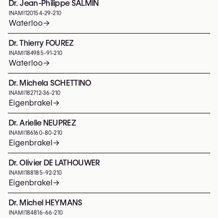
Dr. Jean-Philippe SALMIN
INAMI
120154-29-210
Waterloo
→
Dr. Thierry FOUREZ
INAMI
184985-91-210
Waterloo
→
Dr. Michela SCHETTINO
INAMI
182712-36-210
Eigenbrakel
→
Dr. Arielle NEUPREZ
INAMI
186160-80-210
Eigenbrakel
→
Dr. Olivier DE LATHOUWER
INAMI
188185-92-210
Eigenbrakel
→
Dr. Michel HEYMANS
INAMI
184816-66-210