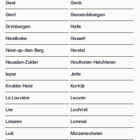
Geel
Genk
Gent
Geraardsbergen
Grimbergen
Halle
Harelbeke
Hasselt
Heist-op-den-Berg
Herstal
Heusden-Zolder
Houthalen-Helchteren
Ieper
Jette
Knokke-Heist
Kortrijk
La Louvière
Leuven
Lier
Lochristi
Lokeren
Lommel
Luik
Maasmechelen