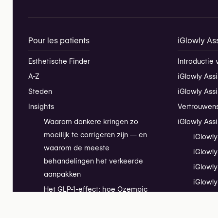
Pour les patients
iGlowly Ass
Esthetische Finder
Introductie 
A-Z
iGlowly Assi
Steden
iGlowly Ass
Insights
Vertrouwen
Waarom donkere kringen zo
iGlowly Assi
moeilijk te corrigeren zijn — en
iGlowly
waarom de meeste
iGlowly
behandelingen het verkeerde
iGlowly
aanpakken
iGlowly
Het GLP-1-effect: hoe Ozempic
iGlowly
de patiëntvraag in de
Installatieh
esthetische geneeskunde