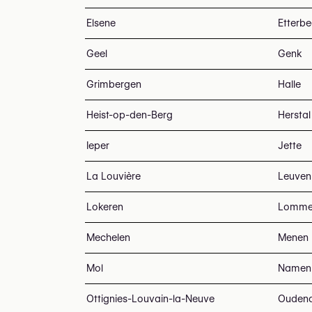
Elsene
Etterb
Geel
Genk
Grimbergen
Halle
Heist-op-den-Berg
Herstal
Ieper
Jette
La Louvière
Leuven
Lokeren
Lomme
Mechelen
Menen
Mol
Namen
Ottignies-Louvain-la-Neuve
Ouden