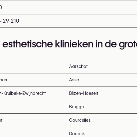
0
4-29-210
 esthetische klinieken in de gro
Aarschot
pen
Asse
n-Kruibeke-Zwijndrecht
Bilzen-Hoeselt
Brugge
et
Courcelles
Doornik