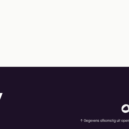
↑
Gegevens afkomstig uit openb