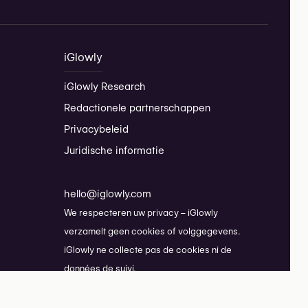
iGlowly
iGlowly Research
Redactionele partnerschappen
Privacybeleid
Juridische informatie
hello@iglowly.com
We respecteren uw privacy – iGlowly
verzamelt geen cookies of volggegevens.
iGlowly ne collecte pas de cookies ni de
données de suivi.
copyright @2026 iGlowly.com