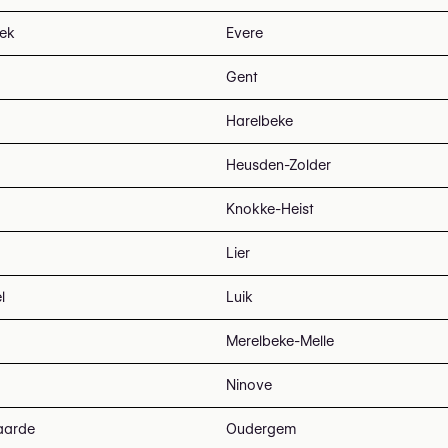
eek
Evere
Gent
Harelbeke
Heusden-Zolder
Knokke-Heist
Lier
l
Luik
Merelbeke-Melle
Ninove
aarde
Oudergem