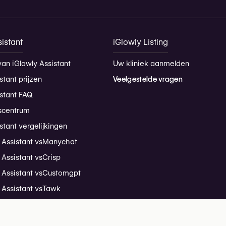
istant
iGlowly Listing
van iGlowly Assistant
Uw kliniek aanmelden
stant prijzen
Veelgestelde vragen
istant FAQ
scentrum
stant vergelijkingen
 Assistant vs
Manychat
 Assistant vs
Crisp
 Assistant vs
Customgpt
 Assistant vs
Tawk
 Assistant vs
Tidio
andleiding