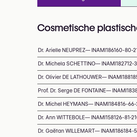
Cosmetische plastisch
Dr. Arielle NEUPREZ
—
INAMI
186160-80-2
Dr. Michela SCHETTINO
—
INAMI
182712-
Dr. Olivier DE LATHOUWER
—
INAMI
18818
Prof. Dr. Serge DE FONTAINE
—
INAMI
183
Dr. Michel HEYMANS
—
INAMI
184816-66-
Dr. Ann WITTEBOLE
—
INAMI
158126-81-2
Dr. Gaëtan WILLEMART
—
INAMI
186184-5