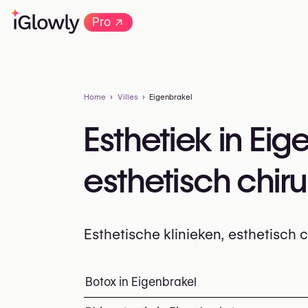
→
Pro
Home
Villes
Eigenbrakel
Esthetiek in Ei
esthetisch chir
Esthetische klinieken, esthetisch
Alles over esthetiek in Eigenbrakel: klin
Botox in Eigenbrakel
Top ingrepen en behan