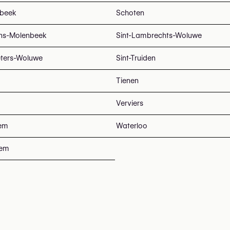
beek
Schoten
ans-Molenbeek
Sint-Lambrechts-Woluwe
eters-Woluwe
Sint-Truiden
Tienen
Verviers
em
Waterloo
tem