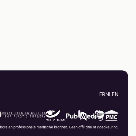
FR
NL
EN
are en professionele medische bronnen. Geen affiliatie of goedkeuring.