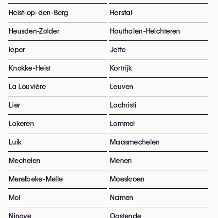
Heist-op-den-Berg
Herstal
Heusden-Zolder
Houthalen-Helchteren
Ieper
Jette
Knokke-Heist
Kortrijk
La Louvière
Leuven
Lier
Lochristi
Lokeren
Lommel
Luik
Maasmechelen
Mechelen
Menen
Merelbeke-Melle
Moeskroen
Mol
Namen
Ninove
Oostende