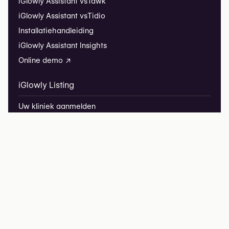
iGlowly Assistant vs
Tawk
iGlowly Assistant vs
Tidio
Installatiehandleiding
iGlowly Assistant Insights
Online demo ↗
iGlowly Listing
Uw kliniek aanmelden
Veelgestelde vragen
iGlowly
iGlowly Research
Redactionele partnerschappen
Privacybeleid
Juridische informatie