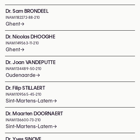
Dr. Sam BRONDEEL
INAMI
182272-88-210
Ghent
→
Dr. Nicolas DHOOGHE
INAMI
149563-11-210
Ghent
→
Dr. Joan VANDEPUTTE
INAMI
134489-50-210
Oudenaarde
→
Dr. Filip STILLAERT
INAMI
109565-45-210
Sint-Martens-Latem
→
Dr. Maarten DOORNAERT
INAMI
136600-73-210
Sint-Martens-Latem
→
Dr. Yves SINOVE