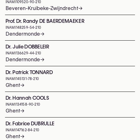
INAMI
109520-90-210
Beveren-Kruibeke-Zwijndrecht
→
Prof. Dr. Randy DE BAERDEMAEKER
INAMI
148259-54-210
Dendermonde
→
Dr. Julie DOBBELEIR
INAMI
136629-44-210
Dendermonde
→
Dr. Patrick TONNARD
INAMI
145131-78-210
Ghent
→
Dr. Hannah COOLS
INAMI
134158-90-210
Ghent
→
Dr. Fabrice DUBRULLE
INAMI
147162-84-210
Ghent
→