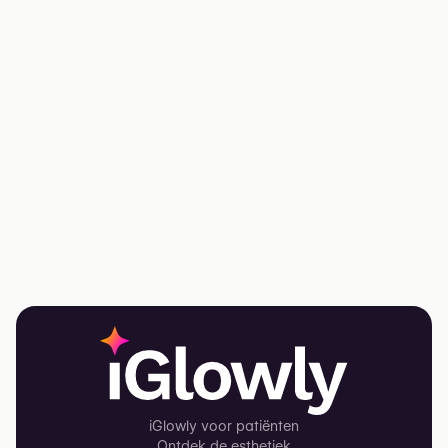
iGlowly voor patiënten
Ontdek de esthetiek