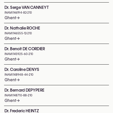
Dr. Serge VAN CANNEYT
INAMI
146194-82-210
Ghent
→
Dr. Nathalie ROCHE
INAMI
146555-12-210
Ghent
→
Dr. Benoit DE CORDIER
INAMI
145925-60-210
Ghent
→
Dr. Caroline DENYS
INAMI
148948-44-210
Ghent
→
Dr. Bernard DEPYPERE
INAMI
148710-88-210
Ghent
→
Dr. Frederic HEINTZ