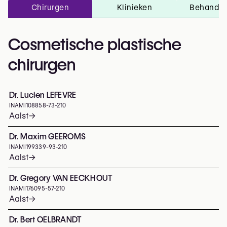
Chirurgen
Klinieken
Behandel
Cosmetische plastische
chirurgen
Dr. Lucien LEFEVRE
INAMI
108858-73-210
Aalst
→
Dr. Maxim GEEROMS
INAMI
199339-93-210
Aalst
→
Dr. Gregory VAN EECKHOUT
INAMI
176095-57-210
Aalst
→
Dr. Bert OELBRANDT