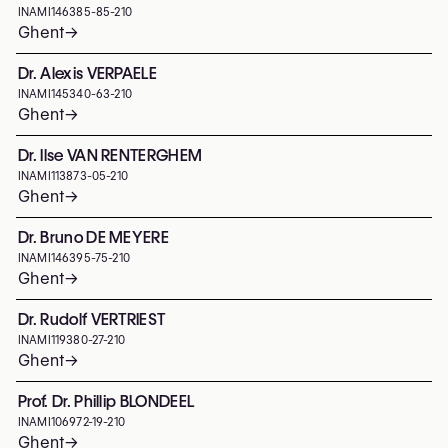
INAMI
146385-85-210
Ghent
→
Dr. Alexis VERPAELE
INAMI
145340-63-210
Ghent
→
Dr. Ilse VAN RENTERGHEM
INAMI
113873-05-210
Ghent
→
Dr. Bruno DE MEYERE
INAMI
146395-75-210
Ghent
→
Dr. Rudolf VERTRIEST
INAMI
119380-27-210
Ghent
→
Prof. Dr. Phillip BLONDEEL
INAMI
106972-19-210
Ghent
→