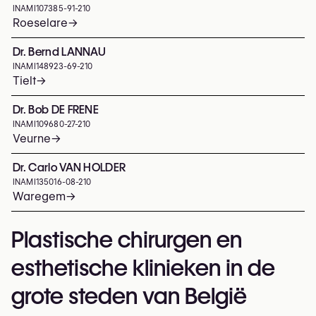
INAMI
107385-91-210
Roeselare
→
Dr. Bernd LANNAU
INAMI
148923-69-210
Tielt
→
Dr. Bob DE FRENE
INAMI
109680-27-210
Veurne
→
Dr. Carlo VAN HOLDER
INAMI
135016-08-210
Waregem
→
Plastische chirurgen en
esthetische klinieken in de
grote steden van België