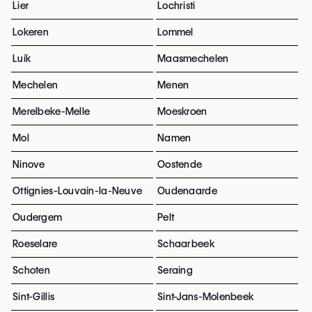
Lier
Lochristi
Lokeren
Lommel
Luik
Maasmechelen
Mechelen
Menen
Merelbeke-Melle
Moeskroen
Mol
Namen
Ninove
Oostende
Ottignies-Louvain-la-Neuve
Oudenaarde
Oudergem
Pelt
Roeselare
Schaarbeek
Schoten
Seraing
Sint-Gillis
Sint-Jans-Molenbeek