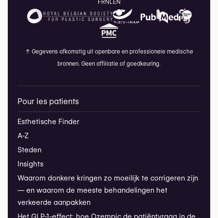
FR
NL
EN
↑
Gegevens afkomstig uit openbare en professionele medische
bronnen. Geen affiliatie of goedkeuring.
Pour les patients
Esthetische Finder
A-Z
Steden
Insights
Waarom donkere kringen zo moeilijk te corrigeren zijn
— en waarom de meeste behandelingen het
verkeerde aanpakken
Het GLP-1-effect: hoe Ozempic de patiëntvraag in de