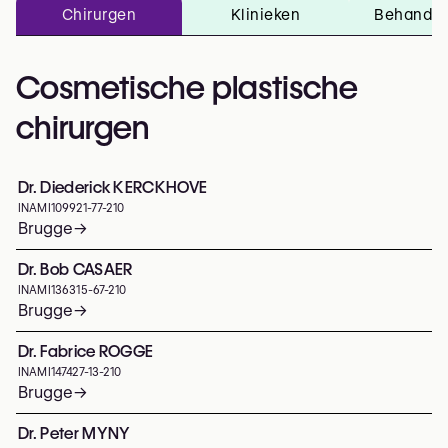
Chirurgen
Klinieken
Behandel
Cosmetische plastische
chirurgen
Dr. Diederick KERCKHOVE
INAMI
109921-77-210
Brugge
→
Dr. Bob CASAER
INAMI
136315-67-210
Brugge
→
Dr. Fabrice ROGGE
INAMI
147427-13-210
Brugge
→
Dr. Peter MYNY