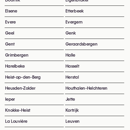
Doornik
Eigenbrakel
Elsene
Etterbeek
Evere
Evergem
Geel
Genk
Gent
Geraardsbergen
Grimbergen
Halle
Harelbeke
Hasselt
Heist-op-den-Berg
Herstal
Heusden-Zolder
Houthalen-Helchteren
Ieper
Jette
Knokke-Heist
Kortrijk
La Louvière
Leuven