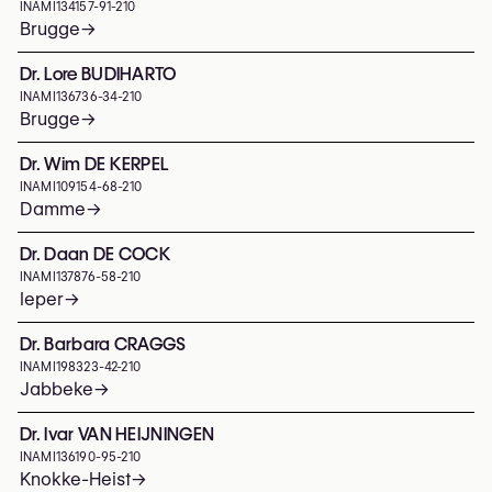
INAMI
134157-91-210
Brugge
→
Dr. Lore BUDIHARTO
INAMI
136736-34-210
Brugge
→
Dr. Wim DE KERPEL
INAMI
109154-68-210
Damme
→
Dr. Daan DE COCK
INAMI
137876-58-210
Ieper
→
Dr. Barbara CRAGGS
INAMI
198323-42-210
Jabbeke
→
Dr. Ivar VAN HEIJNINGEN
INAMI
136190-95-210
Knokke-Heist
→