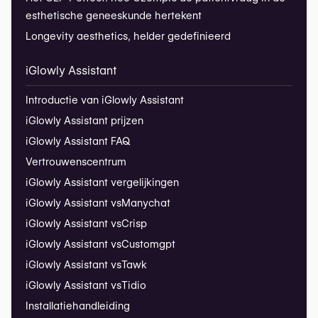
esthetische geneeskunde hertekent
Longevity aesthetics, helder gedefinieerd
iGlowly Assistant
Introductie van iGlowly Assistant
iGlowly Assistant prijzen
iGlowly Assistant FAQ
Vertrouwenscentrum
iGlowly Assistant vergelijkingen
iGlowly Assistant vs
Manychat
iGlowly Assistant vs
Crisp
iGlowly Assistant vs
Customgpt
iGlowly Assistant vs
Tawk
iGlowly Assistant vs
Tidio
Installatiehandleiding