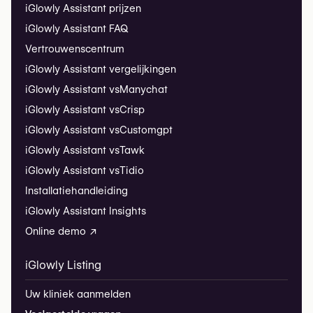
iGlowly Assistant prijzen
iGlowly Assistant FAQ
Vertrouwenscentrum
iGlowly Assistant vergelijkingen
iGlowly Assistant vs
Manychat
iGlowly Assistant vs
Crisp
iGlowly Assistant vs
Customgpt
iGlowly Assistant vs
Tawk
iGlowly Assistant vs
Tidio
Installatiehandleiding
iGlowly Assistant Insights
Online demo ↗
iGlowly Listing
Uw kliniek aanmelden