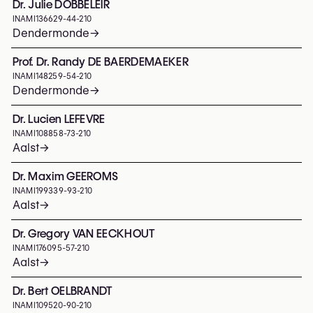
Dr. Julie DOBBELEIR
INAMI
136629-44-210
Dendermonde
→
Prof. Dr. Randy DE BAERDEMAEKER
INAMI
148259-54-210
Dendermonde
→
Dr. Lucien LEFEVRE
INAMI
108858-73-210
Aalst
→
Dr. Maxim GEEROMS
INAMI
199339-93-210
Aalst
→
Dr. Gregory VAN EECKHOUT
INAMI
176095-57-210
Aalst
→
Dr. Bert OELBRANDT
INAMI
109520-90-210