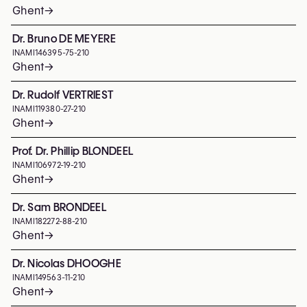
Ghent
→
Dr. Bruno DE MEYERE
INAMI
146395-75-210
Ghent
→
Dr. Rudolf VERTRIEST
INAMI
119380-27-210
Ghent
→
Prof. Dr. Phillip BLONDEEL
INAMI
106972-19-210
Ghent
→
Dr. Sam BRONDEEL
INAMI
182272-88-210
Ghent
→
Dr. Nicolas DHOOGHE
INAMI
149563-11-210
Ghent
→