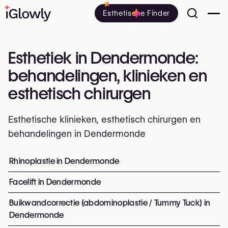
Esthetische Finder
Esthetiek in Dendermonde:
behandelingen, klinieken en
esthetisch chirurgen
Esthetische klinieken, esthetisch chirurgen en
behandelingen in Dendermonde
Alles over esthetiek in Dendermonde: klinieken, esthetis
Rhinoplastie in Dendermonde
Top ingrepen en behandeling
Facelift in Dendermonde
Buikwandcorrectie (abdominoplastie / Tummy Tuck) in
Dendermonde