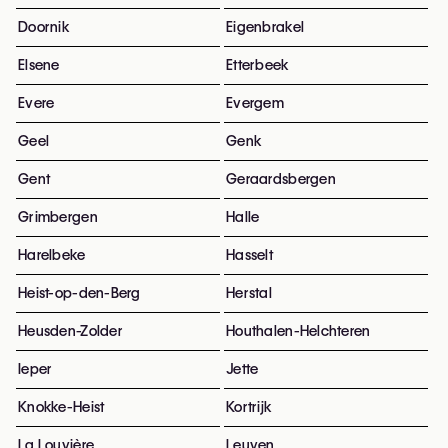
Doornik
Eigenbrakel
Elsene
Etterbeek
Evere
Evergem
Geel
Genk
Gent
Geraardsbergen
Grimbergen
Halle
Harelbeke
Hasselt
Heist-op-den-Berg
Herstal
Heusden-Zolder
Houthalen-Helchteren
Ieper
Jette
Knokke-Heist
Kortrijk
La Louvière
Leuven