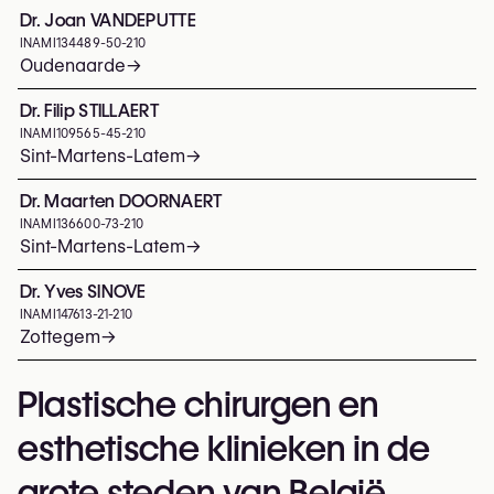
Dr. Joan VANDEPUTTE
INAMI
134489-50-210
Oudenaarde
→
Dr. Filip STILLAERT
INAMI
109565-45-210
Sint-Martens-Latem
→
Dr. Maarten DOORNAERT
INAMI
136600-73-210
Sint-Martens-Latem
→
Dr. Yves SINOVE
INAMI
147613-21-210
Zottegem
→
Plastische chirurgen en
esthetische klinieken in de
grote steden van België