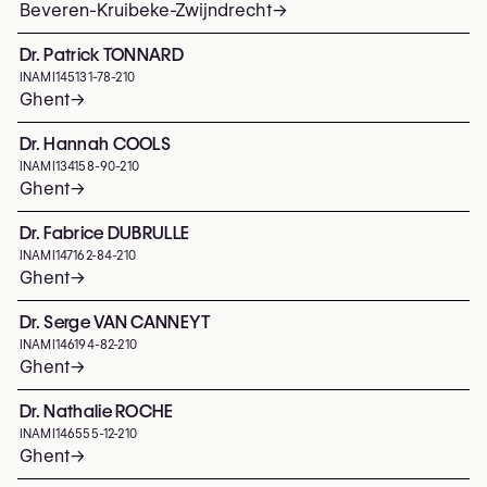
Beveren-Kruibeke-Zwijndrecht
→
Dr. Patrick TONNARD
INAMI
145131-78-210
Ghent
→
Dr. Hannah COOLS
INAMI
134158-90-210
Ghent
→
Dr. Fabrice DUBRULLE
INAMI
147162-84-210
Ghent
→
Dr. Serge VAN CANNEYT
INAMI
146194-82-210
Ghent
→
Dr. Nathalie ROCHE
INAMI
146555-12-210
Ghent
→