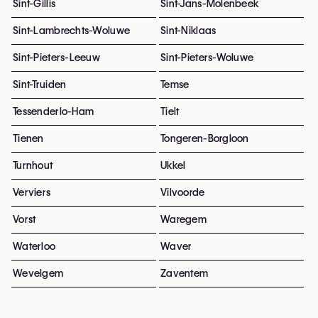
Sint-Gillis
Sint-Jans-Molenbeek
Sint-Lambrechts-Woluwe
Sint-Niklaas
Sint-Pieters-Leeuw
Sint-Pieters-Woluwe
Sint-Truiden
Temse
Tessenderlo-Ham
Tielt
Tienen
Tongeren-Borgloon
Turnhout
Ukkel
Verviers
Vilvoorde
Vorst
Waregem
Waterloo
Waver
Wevelgem
Zaventem