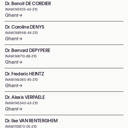
Dr. Benoit DE CORDIER
INAMI
145925-60-210
Ghent
→
Dr. Caroline DENYS
INAMI
148948-44-210
Ghent
→
Dr. Bernard DEPYPERE
INAMI
148710-88-210
Ghent
→
Dr. Frederic HEINTZ
INAMI
146385-85-210
Ghent
→
Dr. Alexis VERPAELE
INAMI
145340-63-210
Ghent
→
Dr. Ilse VAN RENTERGHEM
INAMI
113873-05-210