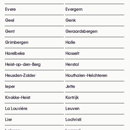
Evere
Evergem
Geel
Genk
Gent
Geraardsbergen
Grimbergen
Halle
Harelbeke
Hasselt
Heist-op-den-Berg
Herstal
Heusden-Zolder
Houthalen-Helchteren
Ieper
Jette
Knokke-Heist
Kortrijk
La Louvière
Leuven
Lier
Lochristi