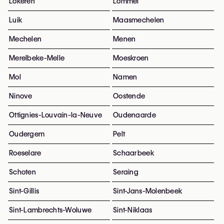
Lokeren
Lommel
Luik
Maasmechelen
Mechelen
Menen
Merelbeke-Melle
Moeskroen
Mol
Namen
Ninove
Oostende
Ottignies-Louvain-la-Neuve
Oudenaarde
Oudergem
Pelt
Roeselare
Schaarbeek
Schoten
Seraing
Sint-Gillis
Sint-Jans-Molenbeek
Sint-Lambrechts-Woluwe
Sint-Niklaas