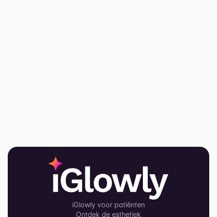
iGlowly voor patiënten
Ontdek de esthetiek