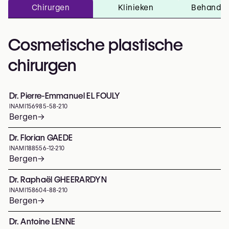
Chirurgen
Klinieken
Behandel
Cosmetische plastische
chirurgen
Dr. Pierre-Emmanuel EL FOULY
INAMI
156985-58-210
Bergen
→
Dr. Florian GAEDE
INAMI
188556-12-210
Bergen
→
Dr. Raphaël GHEERARDYN
INAMI
158604-88-210
Bergen
→
Dr. Antoine LENNE