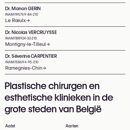
Dr. Manon GERIN
INAMI
195759-84-210
Le Rœulx
→
Dr. Nicolas VERCRUYSSE
INAMI
188924-32-210
Montigny-le-Tilleul
→
Dr. Séverine CARPENTIER
INAMI
158694-95-210
Ramegnies-Chin
→
Plastische chirurgen en
esthetische klinieken in de
grote steden van België
Aalst
Aarlen