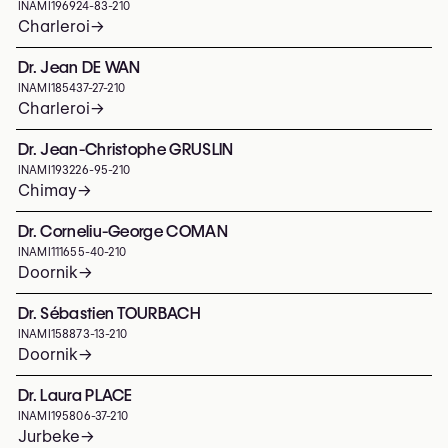
INAMI
196924-83-210
Charleroi
→
Dr. Jean DE WAN
INAMI
185437-27-210
Charleroi
→
Dr. Jean-Christophe GRUSLIN
INAMI
193226-95-210
Chimay
→
Dr. Corneliu-George COMAN
INAMI
111655-40-210
Doornik
→
Dr. Sébastien TOURBACH
INAMI
158873-13-210
Doornik
→
Dr. Laura PLACE
INAMI
195806-37-210
Jurbeke
→