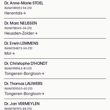
Dr. Anne-Marie STOEL
INAMI
149092-94-210
Herentals
→
Dr. Marc NELISSEN
INAMI
118045-04-210
Heusden-Zolder
→
Dr. Erwin LEMMENS
INAMI
134873-54-210
Mol
→
Dr. Christophe D'HONDT
INAMI
198963-81-210
Tongeren-Borgloon
→
Dr. Thomas LAUWERS
INAMI
109550-60-210
Tongeren-Borgloon
→
Dr. Jan VERMEYLEN
INAMI
116995-84-210