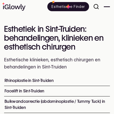
Esthetische Finder
Esthetiek in Sint-Truiden:
behandelingen, klinieken en
esthetisch chirurgen
Esthetische klinieken, esthetisch chirurgen en
behandelingen in Sint-Truiden
Alles over esthetiek in Sint-Truiden: klinieken, esthetisc
Rhinoplastie in Sint-Truiden
Top ingrepen en behandelingen
Facelift in Sint-Truiden
Buikwandcorrectie (abdominoplastie / Tummy Tuck) in
Sint-Truiden