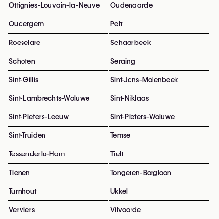
Ottignies-Louvain-la-Neuve
Oudenaarde
Oudergem
Pelt
Roeselare
Schaarbeek
Schoten
Seraing
Sint-Gillis
Sint-Jans-Molenbeek
Sint-Lambrechts-Woluwe
Sint-Niklaas
Sint-Pieters-Leeuw
Sint-Pieters-Woluwe
Sint-Truiden
Temse
Tessenderlo-Ham
Tielt
Tienen
Tongeren-Borgloon
Turnhout
Ukkel
Verviers
Vilvoorde