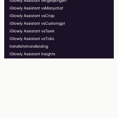
iGlowly Assistant vergelijkingen
iGlowly Assistant vs
Manychat
iGlowly Assistant vs
Crisp
iGlowly Assistant vs
Customgpt
iGlowly Assistant vs
Tawk
iGlowly Assistant vs
Tidio
Installatiehandleiding
iGlowly Assistant Insights
Online demo ↗
iGlowly Listing
Uw kliniek aanmelden
Veelgestelde vragen
iGlowly
iGlowly Research