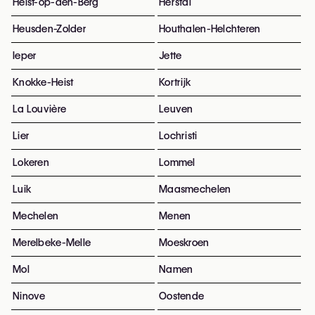
Heist-op-den-Berg
Herstal
Heusden-Zolder
Houthalen-Helchteren
Ieper
Jette
Knokke-Heist
Kortrijk
La Louvière
Leuven
Lier
Lochristi
Lokeren
Lommel
Luik
Maasmechelen
Mechelen
Menen
Merelbeke-Melle
Moeskroen
Mol
Namen
Ninove
Oostende