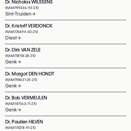
Dr. Nicholas WILSSENS
INAMI
199436-93-210
Sint-Truiden
→
Dr. Kristoff VERDONCK
INAMI
176694-40-210
Diest
→
Dr. Dirk VAN ZELE
INAMI
118118-28-210
Genk
→
Dr. Margot DEN HONDT
INAMI
198631-25-210
Genk
→
Dr. Bob VERMEULEN
INAMI
147563-71-210
Genk
→
Dr. Paulien HILVEN
INAMI
174218-91-210