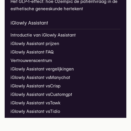
Het GLP-1-effect: hoe Ozempic de patiëntvraag in de
esthetische geneeskunde hertekent
iGlowly Assistant
Introductie van iGlowly Assistant
iGlowly Assistant prijzen
iGlowly Assistant FAQ
Vertrouwenscentrum
iGlowly Assistant vergelijkingen
iGlowly Assistant vs
Manychat
iGlowly Assistant vs
Crisp
iGlowly Assistant vs
Customgpt
iGlowly Assistant vs
Tawk
iGlowly Assistant vs
Tidio
Installatiehandleiding
iGlowly Assistant Insights