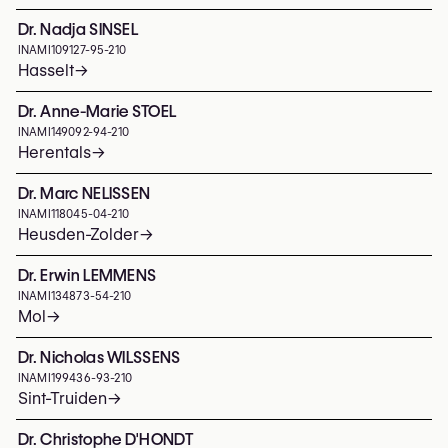
Dr. Nadja SINSEL
INAMI
109127-95-210
Hasselt
→
Dr. Anne-Marie STOEL
INAMI
149092-94-210
Herentals
→
Dr. Marc NELISSEN
INAMI
118045-04-210
Heusden-Zolder
→
Dr. Erwin LEMMENS
INAMI
134873-54-210
Mol
→
Dr. Nicholas WILSSENS
INAMI
199436-93-210
Sint-Truiden
→
Dr. Christophe D'HONDT