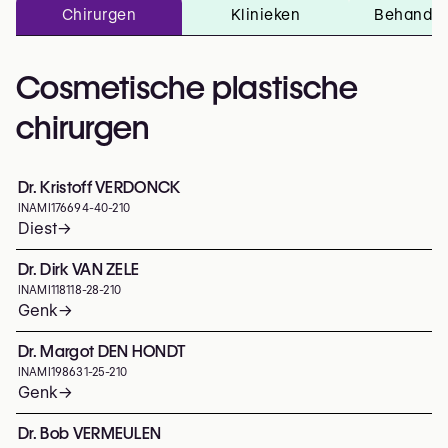
Chirurgen
Klinieken
Behandel
Cosmetische plastische
chirurgen
Dr. Kristoff VERDONCK
INAMI
176694-40-210
Diest
→
Dr. Dirk VAN ZELE
INAMI
118118-28-210
Genk
→
Dr. Margot DEN HONDT
INAMI
198631-25-210
Genk
→
Dr. Bob VERMEULEN