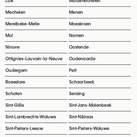
Luik
Maasmechelen
Mechelen
Menen
Merelbeke-Melle
Moeskroen
Mol
Namen
Ninove
Oostende
Ottignies-Louvain-la-Neuve
Oudenaarde
Oudergem
Pelt
Roeselare
Schaarbeek
Schoten
Seraing
Sint-Gillis
Sint-Jans-Molenbeek
Sint-Lambrechts-Woluwe
Sint-Niklaas
Sint-Pieters-Leeuw
Sint-Pieters-Woluwe