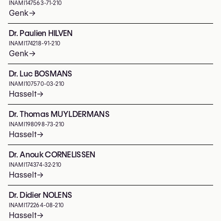
INAMI
147563-71-210
Genk
→
Dr. Paulien HILVEN
INAMI
174218-91-210
Genk
→
Dr. Luc BOSMANS
INAMI
107570-03-210
Hasselt
→
Dr. Thomas MUYLDERMANS
INAMI
198098-73-210
Hasselt
→
Dr. Anouk CORNELISSEN
INAMI
174374-32-210
Hasselt
→
Dr. Didier NOLENS
INAMI
172264-08-210
Hasselt
→