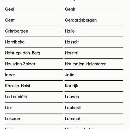
Geel
Genk
Gent
Geraardsbergen
Grimbergen
Halle
Harelbeke
Hasselt
Heist-op-den-Berg
Herstal
Heusden-Zolder
Houthalen-Helchteren
Ieper
Jette
Knokke-Heist
Kortrijk
La Louvière
Leuven
Lier
Lochristi
Lokeren
Lommel