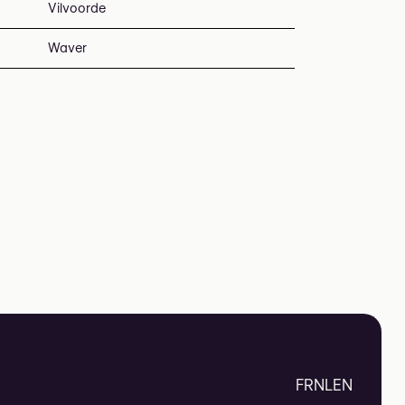
Vilvoorde
Waver
FR
NL
EN