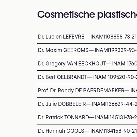
Cosmetische plastisch
Dr. Lucien LEFEVRE
—
INAMI
108858-73-2
Dr. Maxim GEEROMS
—
INAMI
199339-93-
Dr. Gregory VAN EECKHOUT
—
INAMI
176
Dr. Bert OELBRANDT
—
INAMI
109520-90-
Prof. Dr. Randy DE BAERDEMAEKER
—
IN
Dr. Julie DOBBELEIR
—
INAMI
136629-44-
Dr. Patrick TONNARD
—
INAMI
145131-78-
Dr. Hannah COOLS
—
INAMI
134158-90-2