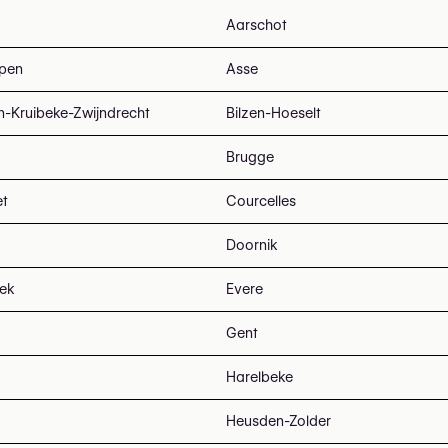
Aarschot
pen
Asse
n-Kruibeke-Zwijndrecht
Bilzen-Hoeselt
Brugge
et
Courcelles
Doornik
eek
Evere
Gent
Harelbeke
Heusden-Zolder