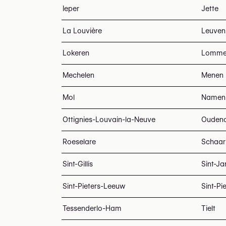
Ieper
Jette
La Louvière
Leuven
Lokeren
Lomme
Mechelen
Menen
Mol
Namen
Ottignies-Louvain-la-Neuve
Ouden
Roeselare
Schaar
Sint-Gillis
Sint-J
Sint-Pieters-Leeuw
Sint-Pi
Tessenderlo-Ham
Tielt