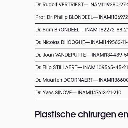
Dr. Rudolf VERTRIEST
—
INAMI
119380-27-
Prof. Dr. Phillip BLONDEEL
—
INAMI
106972
Dr. Sam BRONDEEL
—
INAMI
182272-88-2
Dr. Nicolas DHOOGHE
—
INAMI
149563-11
Dr. Joan VANDEPUTTE
—
INAMI
134489-5
Dr. Filip STILLAERT
—
INAMI
109565-45-2
Dr. Maarten DOORNAERT
—
INAMI
136600
Dr. Yves SINOVE
—
INAMI
147613-21-210
Plastische chirurgen en