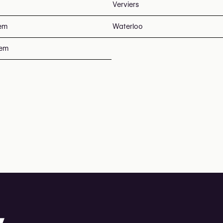
Verviers
em
Waterloo
tem