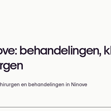
nove: behandelingen, k
urgen
 chirurgen en behandelingen in Ninove
, esthetisch en plastisch chirurgen, populaire behandelin
delingen in Ninove