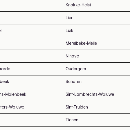
Knokke-Heist
Lier
l
Luik
Merelbeke-Melle
Ninove
aarde
Oudergem
beek
Schoten
ans-Molenbeek
Sint-Lambrechts-Woluwe
eters-Woluwe
Sint-Truiden
Tienen