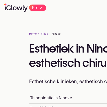
→
Pro
Home
Villes
Ninove
Esthetiek in Ni
esthetisch chir
Esthetische klinieken, esthetisch
Alles over esthetiek in Ninove: klinieken
Rhinoplastie in Ninove
Top ingrepen en behan