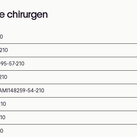
e chirurgen
10
210
095-57-210
210
AMI
148259-54-210
210
210
10