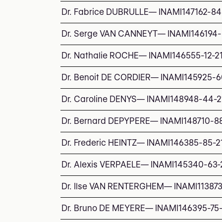
Dr. Fabrice DUBRULLE
—
INAMI
147162-84
Dr. Serge VAN CANNEYT
—
INAMI
146194-
Dr. Nathalie ROCHE
—
INAMI
146555-12-2
Dr. Benoit DE CORDIER
—
INAMI
145925-6
Dr. Caroline DENYS
—
INAMI
148948-44-2
Dr. Bernard DEPYPERE
—
INAMI
148710-8
Dr. Frederic HEINTZ
—
INAMI
146385-85-2
Dr. Alexis VERPAELE
—
INAMI
145340-63-
Dr. Ilse VAN RENTERGHEM
—
INAMI
11387
Dr. Bruno DE MEYERE
—
INAMI
146395-75