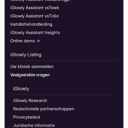
iGlowly Assistant vs
Tawk
iGlowly Assistant vs
Tidio
Installatiehandleiding
iGlowly Assistant Insights
Online demo ↗
iGlowly Listing
Uw kliniek aanmelden
Veelgestelde vragen
iGlowly
iGlowly Research
Redactionele partnerschappen
Privacybeleid
Juridische informatie