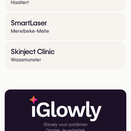
Haaltert
SmartLaser
Merelbeke-Melle
Skinject Clinic
Waasmunster
iGlowly voor patiënten
Ontdek de esthetiek