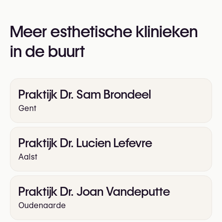
U kunt ook hun website bezoeken voor meer
informatie:
Meer esthetische klinieken
https://www.bodebock.be/
in de buurt
Praktijk Dr. Sam Brondeel
Gent
Praktijk Dr. Lucien Lefevre
Aalst
Praktijk Dr. Joan Vandeputte
Oudenaarde