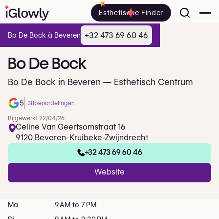
Esthetische Finder
+32 473 69 60 46
Bo De Bock à Beveren
Bo
De
Bock
Bo De Bock in Beveren — Esthetisch Centrum
5
38
beoordelingen
Bijgewerkt 22/04/26
Celine Van Geertsomstraat 16
9120 Beveren-Kruibeke-Zwijndrecht
+32 473 69 60 46
Website
Ma
9 AM to 7 PM