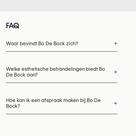
FAQ
+
Waar bevindt Bo De Bock zich?
Welke esthetische behandelingen biedt Bo
+
De Bock aan?
Chemische peelings
HydraFacial
Laserontharing
LED lichttherapie
Hoe kan ik een afspraak maken bij Bo De
+
Bock?
Microneedling
Afspraken kunnen worden gemaakt via
+32 473 69 60 46