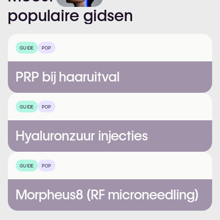
populaire
gidsen
GUIDE
POP
PRP bij haaruitval
GUIDE
POP
Hyaluronzuur injecties
GUIDE
POP
Morpheus8 (RF microneedling)