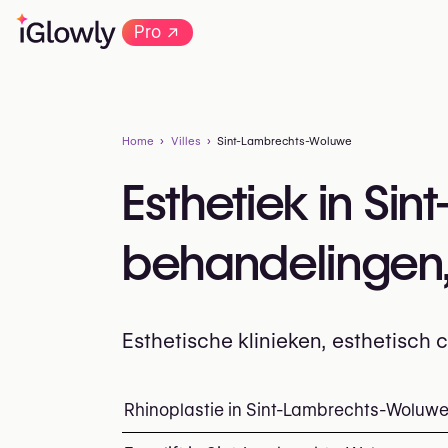
→
Pro
Home
Villes
Sint-Lambrechts-Woluwe
Esthetiek in Si
behandelingen, 
Esthetische klinieken, esthetisc
Alles over esthetiek in Sint-Lambrechts-
Rhinoplastie in Sint-Lambrechts-Woluw
Top ingrepen en behan