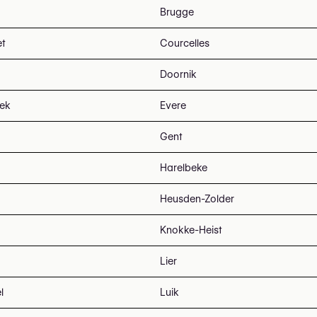
Brugge
et
Courcelles
Doornik
eek
Evere
Gent
Harelbeke
Heusden-Zolder
Knokke-Heist
Lier
l
Luik