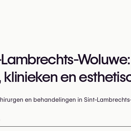
nt-Lambrechts-Woluwe:
klinieken en esthetis
h chirurgen en behandelingen in Sint-Lambrech
Woluwe: klinieken, esthetisch en plastisch chirurgen, po
e
delingen in Sint-Lambrechts-W