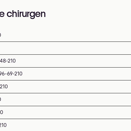
e chirurgen
0
48-210
96-69-210
-210
0
10
210