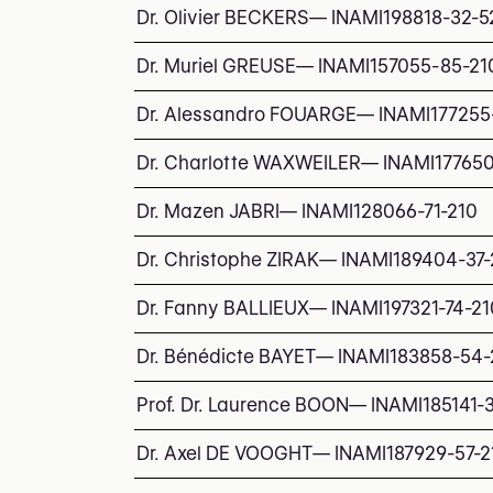
Dr. Olivier BECKERS
—
INAMI
198818-32-5
Dr. Muriel GREUSE
—
INAMI
157055-85-21
Dr. Alessandro FOUARGE
—
INAMI
177255
Dr. Charlotte WAXWEILER
—
INAMI
17765
Dr. Mazen JABRI
—
INAMI
128066-71-210
Dr. Christophe ZIRAK
—
INAMI
189404-37-
Dr. Fanny BALLIEUX
—
INAMI
197321-74-21
Dr. Bénédicte BAYET
—
INAMI
183858-54-
Prof. Dr. Laurence BOON
—
INAMI
185141-
Dr. Axel DE VOOGHT
—
INAMI
187929-57-2