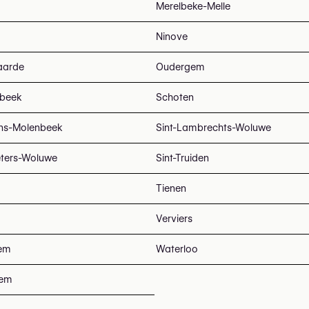
Merelbeke-Melle
Ninove
aarde
Oudergem
beek
Schoten
ans-Molenbeek
Sint-Lambrechts-Woluwe
eters-Woluwe
Sint-Truiden
Tienen
Verviers
em
Waterloo
tem