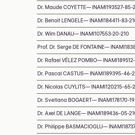
Dr. Maude COYETTE
—
INAMI
193527-85-
Dr. Benoit LENGELE
—
INAMI
184411-83-21
Dr. Wim DANAU
—
INAMI
107553-20-210
Prof. Dr. Serge DE FONTAINE
—
INAMI
183
Dr. Rafael VÉLEZ POMBO
—
INAMI
189512
Dr. Pascal CASTUS
—
INAMI
189395-46-2
Dr. Nicolas CUYLITS
—
INAMI
120215-65-
Dr. Svetlana BOGAERT
—
INAMI
178170-19
Dr. Axel DE LANGE
—
INAMI
189436-05-21
Dr. Philippe BASMACIOGLU
—
INAMI
1873