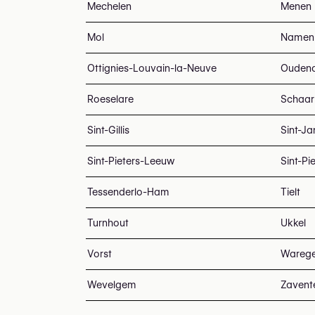
Mechelen
Menen
Mol
Namen
Ottignies-Louvain-la-Neuve
Ouden
Roeselare
Schaar
Sint-Gillis
Sint-J
Sint-Pieters-Leeuw
Sint-Pi
Tessenderlo-Ham
Tielt
Turnhout
Ukkel
Vorst
Wareg
Wevelgem
Zaven