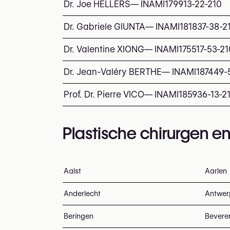
Dr. Joe HELLERS
—
INAMI
179913-22-210
Dr. Gabriele GIUNTA
—
INAMI
181837-38-2
Dr. Valentine XIONG
—
INAMI
175517-53-21
Dr. Jean-Valéry BERTHE
—
INAMI
187449-
Prof. Dr. Pierre VICO
—
INAMI
185936-13-2
Plastische chirurgen en
Aalst
Aarlen
Anderlecht
Antwer
Beringen
Bevere