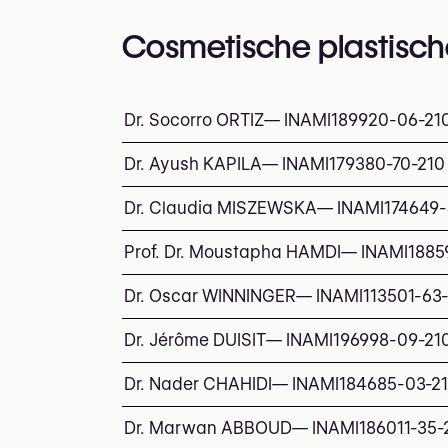
Cosmetische plastisch
Dr. Socorro ORTIZ
—
INAMI
189920-06-21
Dr. Ayush KAPILA
—
INAMI
179380-70-210
Dr. Claudia MISZEWSKA
—
INAMI
174649-
Prof. Dr. Moustapha HAMDI
—
INAMI
1885
Dr. Oscar WINNINGER
—
INAMI
113501-63
Dr. Jérôme DUISIT
—
INAMI
196998-09-21
Dr. Nader CHAHIDI
—
INAMI
184685-03-2
Dr. Marwan ABBOUD
—
INAMI
186011-35-