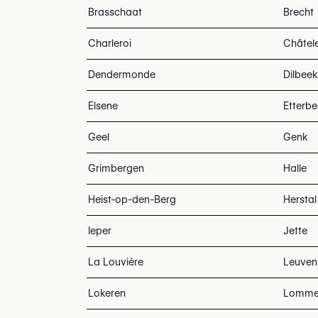
Brasschaat
Brecht
Charleroi
Châtel
Dendermonde
Dilbeek
Elsene
Etterb
Geel
Genk
Grimbergen
Halle
Heist-op-den-Berg
Herstal
Ieper
Jette
La Louvière
Leuven
Lokeren
Lomme