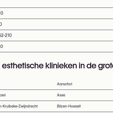
10
0
52-210
10
 esthetische klinieken in de gro
Aarschot
pen
Asse
n-Kruibeke-Zwijndrecht
Bilzen-Hoeselt