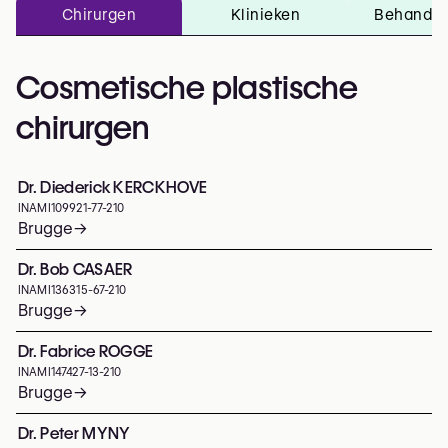
Chirurgen
Klinieken
Behandel
Cosmetische plastische
chirurgen
Dr. Diederick KERCKHOVE
INAMI
109921-77-210
Brugge
→
Dr. Bob CASAER
INAMI
136315-67-210
Brugge
→
Dr. Fabrice ROGGE
INAMI
147427-13-210
Brugge
→
Dr. Peter MYNY