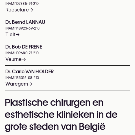
INAMI
107385-91-210
Roeselare
→
Dr. Bernd LANNAU
INAMI
148923-69-210
Tielt
→
Dr. Bob DE FRENE
INAMI
109680-27-210
Veurne
→
Dr. Carlo VAN HOLDER
INAMI
135016-08-210
Waregem
→
Plastische chirurgen en
esthetische klinieken in de
grote steden van België