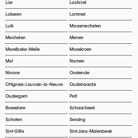
Lier
Lochristi
Lokeren
Lommel
Luik
Maasmechelen
Mechelen
Menen
Merelbeke-Melle
Moeskroen
Mol
Namen
Ninove
Oostende
Ottignies-Louvain-la-Neuve
Oudenaarde
Oudergem
Pelt
Roeselare
Schaarbeek
Schoten
Seraing
Sint-Gillis
Sint-Jans-Molenbeek