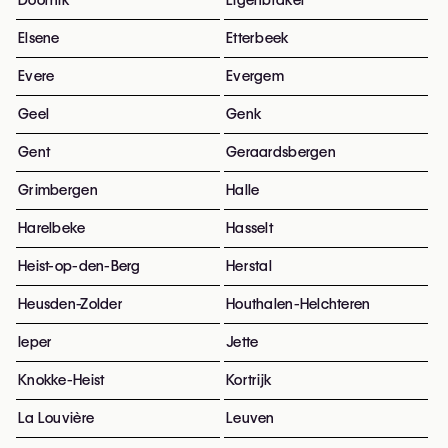
Doornik
Eigenbrakel
Elsene
Etterbeek
Evere
Evergem
Geel
Genk
Gent
Geraardsbergen
Grimbergen
Halle
Harelbeke
Hasselt
Heist-op-den-Berg
Herstal
Heusden-Zolder
Houthalen-Helchteren
Ieper
Jette
Knokke-Heist
Kortrijk
La Louvière
Leuven