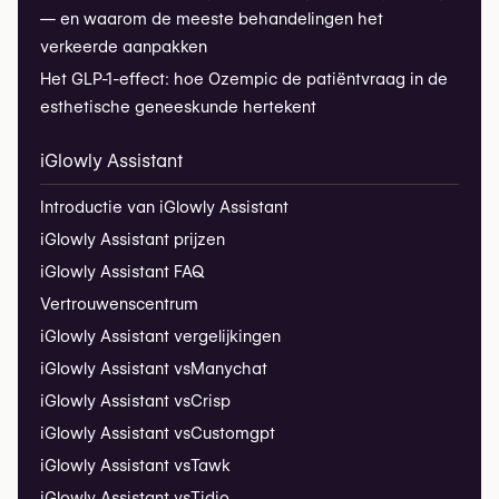
— en waarom de meeste behandelingen het
verkeerde aanpakken
Het GLP-1-effect: hoe Ozempic de patiëntvraag in de
esthetische geneeskunde hertekent
iGlowly Assistant
Introductie van iGlowly Assistant
iGlowly Assistant prijzen
iGlowly Assistant FAQ
Vertrouwenscentrum
iGlowly Assistant vergelijkingen
iGlowly Assistant vs
Manychat
iGlowly Assistant vs
Crisp
iGlowly Assistant vs
Customgpt
iGlowly Assistant vs
Tawk
iGlowly Assistant vs
Tidio