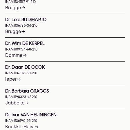
INAMI
134157-91-210
Brugge
→
Dr. Lore BUDIHARTO
INAMI
136736-34-210
Brugge
→
Dr. Wim DE KERPEL
INAMI
109154-68-210
Damme
→
Dr. Daan DE COCK
INAMI
137876-58-210
Ieper
→
Dr. Barbara CRAGGS
INAMI
198323-42-210
Jabbeke
→
Dr. Ivar VAN HEIJNINGEN
INAMI
136190-95-210
Knokke-Heist
→