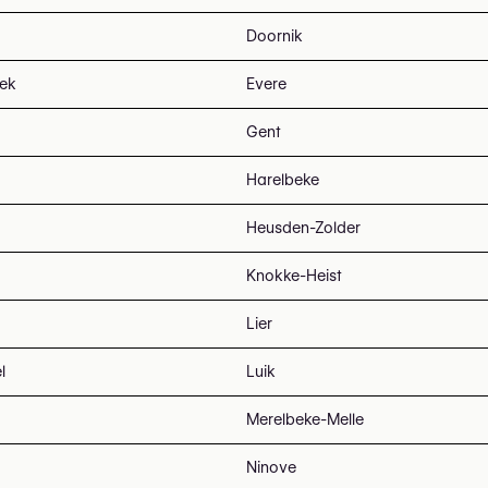
Doornik
eek
Evere
Gent
Harelbeke
Heusden-Zolder
Knokke-Heist
Lier
l
Luik
Merelbeke-Melle
Ninove