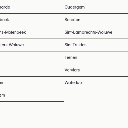
aarde
Oudergem
beek
Schoten
ans-Molenbeek
Sint-Lambrechts-Woluwe
eters-Woluwe
Sint-Truiden
Tienen
Verviers
em
Waterloo
tem