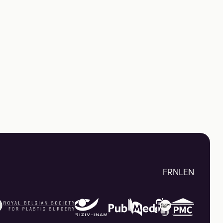
FR
NL
EN