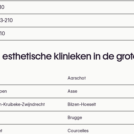
10
3-210
10
 esthetische klinieken in de gro
Aarschot
pen
Asse
n-Kruibeke-Zwijndrecht
Bilzen-Hoeselt
Brugge
et
Courcelles