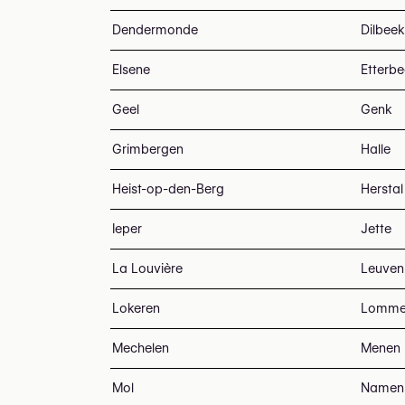
Dendermonde
Dilbeek
Elsene
Etterb
Geel
Genk
Grimbergen
Halle
Heist-op-den-Berg
Herstal
Ieper
Jette
La Louvière
Leuven
Lokeren
Lomme
Mechelen
Menen
Mol
Namen