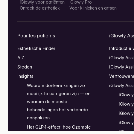
iGlowly voor patiënten
iGlowly Pro
Ontdek de esthetiek
Voor klinieken en artsen
Pour les patients
iGlowly Ass
Esthetische Finder
Introductie 
A-Z
iGlowly Assi
Steden
iGlowly Ass
Insights
Vertrouwen
Waarom donkere kringen zo
iGlowly Assi
moeilijk te corrigeren zijn — en
iGlowly
waarom de meeste
iGlowly
behandelingen het verkeerde
iGlowly
aanpakken
iGlowly
Het GLP-1-effect: hoe Ozempic
iGlowly