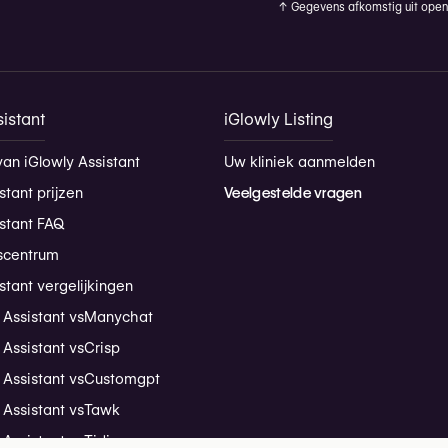
↑
Gegevens afkomstig uit openb
istant
iGlowly Listing
van iGlowly Assistant
Uw kliniek aanmelden
stant prijzen
Veelgestelde vragen
istant FAQ
scentrum
stant vergelijkingen
 Assistant vs
Manychat
 Assistant vs
Crisp
 Assistant vs
Customgpt
 Assistant vs
Tawk
 Assistant vs
Tidio