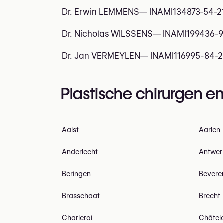
Dr. Erwin LEMMENS
—
INAMI
134873-54-2
Dr. Nicholas WILSSENS
—
INAMI
199436-9
Dr. Jan VERMEYLEN
—
INAMI
116995-84-2
Plastische chirurgen en
Aalst
Aarlen
Anderlecht
Antwer
Beringen
Bevere
Brasschaat
Brecht
Charleroi
Châtel