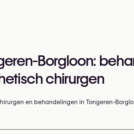
ngeren-Borgloon: beha
thetisch chirurgen
 chirurgen en behandelingen in Tongeren-Borgl
n: klinieken, esthetisch en plastisch chirurgen, populair
delingen in Tongeren-Borgloon