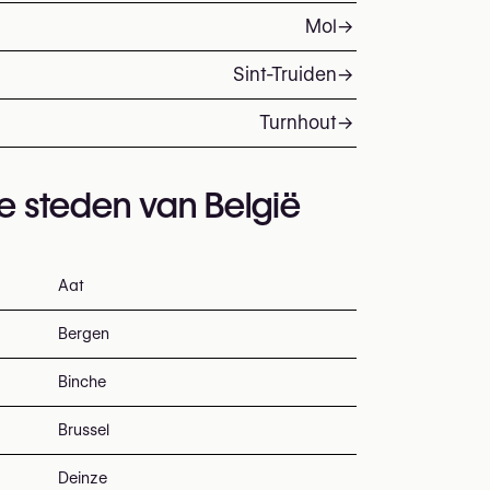
Mol
→
Sint-Truiden
→
Turnhout
→
te steden van België
Aat
Bergen
Binche
Brussel
Deinze