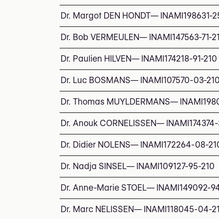
Dr. Margot DEN HONDT
—
INAMI
198631-2
Dr. Bob VERMEULEN
—
INAMI
147563-71-2
Dr. Paulien HILVEN
—
INAMI
174218-91-210
Dr. Luc BOSMANS
—
INAMI
107570-03-21
Dr. Thomas MUYLDERMANS
—
INAMI
198
Dr. Anouk CORNELISSEN
—
INAMI
174374-
Dr. Didier NOLENS
—
INAMI
172264-08-21
Dr. Nadja SINSEL
—
INAMI
109127-95-210
Dr. Anne-Marie STOEL
—
INAMI
149092-9
Dr. Marc NELISSEN
—
INAMI
118045-04-2