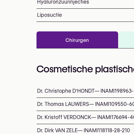
Hyaluronzuurinjecties
Liposuctie
Chirurgen
Cosmetische plastisch
Dr. Christophe D'HONDT
—
INAMI
198963-
Dr. Thomas LAUWERS
—
INAMI
109550-6
Dr. Kristoff VERDONCK
—
INAMI
176694-4
Dr. Dirk VAN ZELE
—
INAMI
118118-28-210