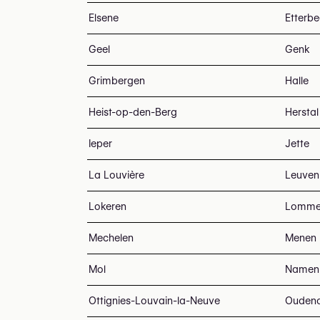
Elsene
Etterb
Geel
Genk
Grimbergen
Halle
Heist-op-den-Berg
Herstal
Ieper
Jette
La Louvière
Leuven
Lokeren
Lomme
Mechelen
Menen
Mol
Namen
Ottignies-Louvain-la-Neuve
Ouden