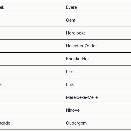
eek
Evere
Gent
Harelbeke
Heusden-Zolder
Knokke-Heist
Lier
l
Luik
Merelbeke-Melle
Ninove
aarde
Oudergem