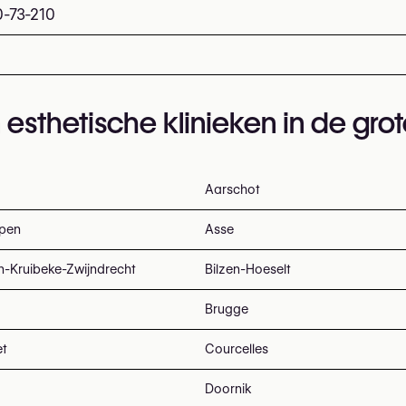
-73-210
 esthetische klinieken in de gro
Aarschot
pen
Asse
n-Kruibeke-Zwijndrecht
Bilzen-Hoeselt
Brugge
et
Courcelles
Doornik