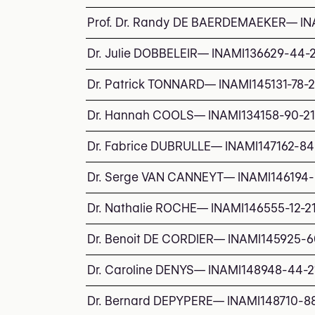
Prof. Dr. Randy DE BAERDEMAEKER
—
IN
Dr. Julie DOBBELEIR
—
INAMI
136629-44-
Dr. Patrick TONNARD
—
INAMI
145131-78-
Dr. Hannah COOLS
—
INAMI
134158-90-2
Dr. Fabrice DUBRULLE
—
INAMI
147162-84
Dr. Serge VAN CANNEYT
—
INAMI
146194-
Dr. Nathalie ROCHE
—
INAMI
146555-12-2
Dr. Benoit DE CORDIER
—
INAMI
145925-6
Dr. Caroline DENYS
—
INAMI
148948-44-2
Dr. Bernard DEPYPERE
—
INAMI
148710-8