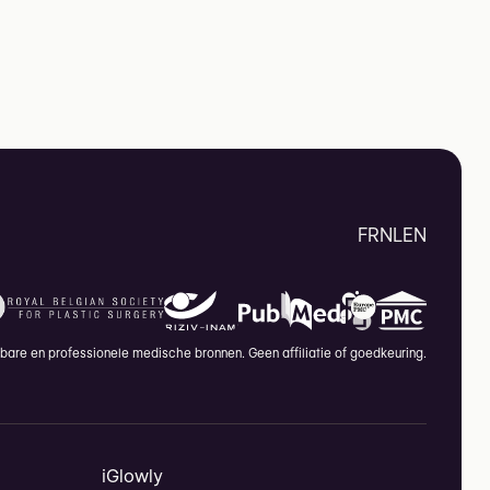
FR
NL
EN
are en professionele medische bronnen. Geen affiliatie of goedkeuring.
iGlowly