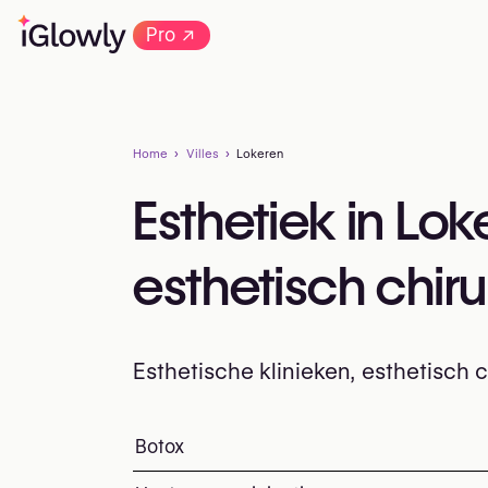
→
Pro
Home
Villes
Lokeren
Esthetiek in Lo
esthetisch chir
Esthetische klinieken, esthetisch
Alles over esthetiek in Lokeren: klinieke
Botox
Top ingrepen en behan