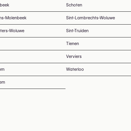
beek
Schoten
ans-Molenbeek
Sint-Lambrechts-Woluwe
eters-Woluwe
Sint-Truiden
Tienen
Verviers
em
Waterloo
tem