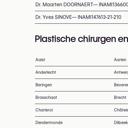
Dr. Maarten DOORNAERT
—
INAMI
136600
Dr. Yves SINOVE
—
INAMI
147613-21-210
Plastische chirurgen en
Aalst
Aarlen
Anderlecht
Antwer
Beringen
Bevere
Brasschaat
Brecht
Charleroi
Châtel
Dendermonde
Dilbeek