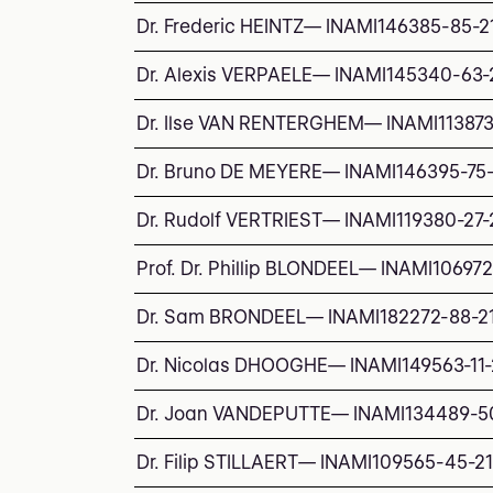
Dr. Frederic HEINTZ
—
INAMI
146385-85-2
Dr. Alexis VERPAELE
—
INAMI
145340-63-
Dr. Ilse VAN RENTERGHEM
—
INAMI
11387
Dr. Bruno DE MEYERE
—
INAMI
146395-75
Dr. Rudolf VERTRIEST
—
INAMI
119380-27-
Prof. Dr. Phillip BLONDEEL
—
INAMI
106972
Dr. Sam BRONDEEL
—
INAMI
182272-88-2
Dr. Nicolas DHOOGHE
—
INAMI
149563-11
Dr. Joan VANDEPUTTE
—
INAMI
134489-5
Dr. Filip STILLAERT
—
INAMI
109565-45-2