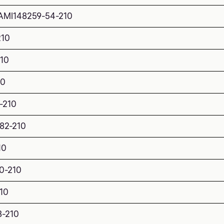
AMI
148259-54-210
210
210
10
-210
82-210
10
0-210
10
8-210