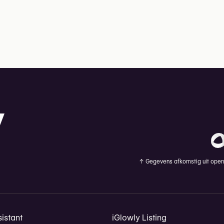
↑
Gegevens afkomstig uit openb
istant
iGlowly Listing