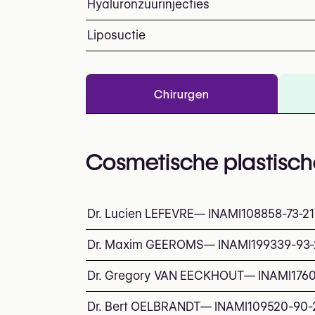
Hyaluronzuurinjecties
Liposuctie
Chirurgen
Cosmetische plastisch
Dr. Lucien LEFEVRE
—
INAMI
108858-73-2
Dr. Maxim GEEROMS
—
INAMI
199339-93-
Dr. Gregory VAN EECKHOUT
—
INAMI
176
Dr. Bert OELBRANDT
—
INAMI
109520-90-