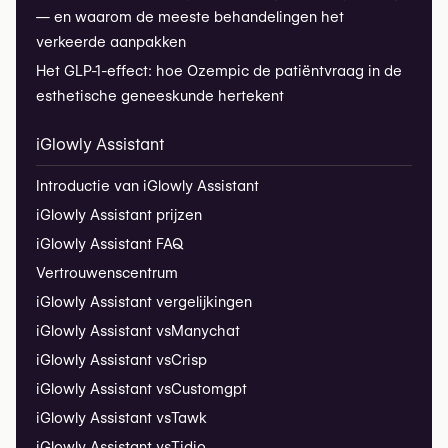
— en waarom de meeste behandelingen het
verkeerde aanpakken
Het GLP-1-effect: hoe Ozempic de patiëntvraag in de
esthetische geneeskunde hertekent
iGlowly Assistant
Introductie van iGlowly Assistant
iGlowly Assistant prijzen
iGlowly Assistant FAQ
Vertrouwenscentrum
iGlowly Assistant vergelijkingen
iGlowly Assistant vs
Manychat
iGlowly Assistant vs
Crisp
iGlowly Assistant vs
Customgpt
iGlowly Assistant vs
Tawk
iGlowly Assistant vs
Tidio