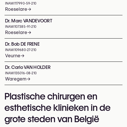
INAMI
117990-59-210
Roeselare
→
Dr. Marc VANDEVOORT
INAMI
107385-91-210
Roeselare
→
Dr. Bob DE FRENE
INAMI
109680-27-210
Veurne
→
Dr. Carlo VAN HOLDER
INAMI
135016-08-210
Waregem
→
Plastische chirurgen en
esthetische klinieken in de
grote steden van België