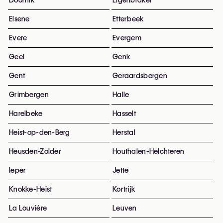
Doornik
Eigenbrakel
Elsene
Etterbeek
Evere
Evergem
Geel
Genk
Gent
Geraardsbergen
Grimbergen
Halle
Harelbeke
Hasselt
Heist-op-den-Berg
Herstal
Heusden-Zolder
Houthalen-Helchteren
Ieper
Jette
Knokke-Heist
Kortrijk
La Louvière
Leuven