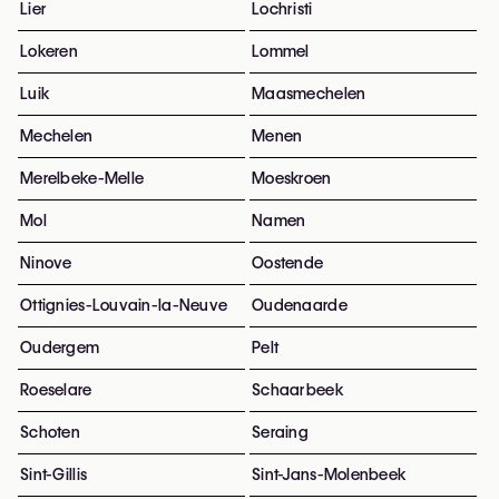
Lier
Lochristi
Lokeren
Lommel
Luik
Maasmechelen
Mechelen
Menen
Merelbeke-Melle
Moeskroen
Mol
Namen
Ninove
Oostende
Ottignies-Louvain-la-Neuve
Oudenaarde
Oudergem
Pelt
Roeselare
Schaarbeek
Schoten
Seraing
Sint-Gillis
Sint-Jans-Molenbeek