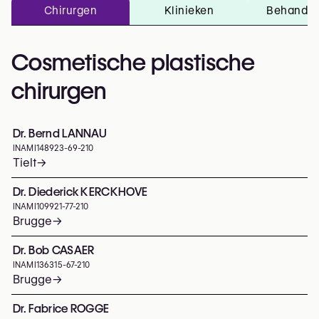
Chirurgen
Klinieken
Behandel
Cosmetische plastische
chirurgen
Dr. Bernd LANNAU
INAMI
148923-69-210
Tielt
→
Dr. Diederick KERCKHOVE
INAMI
109921-77-210
Brugge
→
Dr. Bob CASAER
INAMI
136315-67-210
Brugge
→
Dr. Fabrice ROGGE