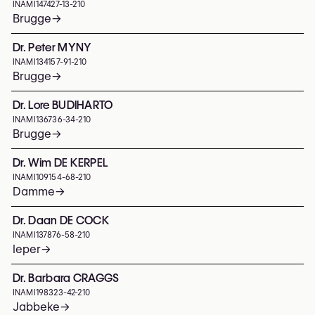
INAMI
147427-13-210
Brugge
→
Dr. Peter MYNY
INAMI
134157-91-210
Brugge
→
Dr. Lore BUDIHARTO
INAMI
136736-34-210
Brugge
→
Dr. Wim DE KERPEL
INAMI
109154-68-210
Damme
→
Dr. Daan DE COCK
INAMI
137876-58-210
Ieper
→
Dr. Barbara CRAGGS
INAMI
198323-42-210
Jabbeke
→