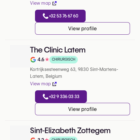
View map
+32 53 76 67 60
View profile
The Clinic Latem
4.6
★
CHIRURGISCH
Note de 4.6 sur 5 sur Google
Kortrijksesteenweg 63, 9830 Sint-Martens-
Latem, Belgium
View map
+32 9 336 03 33
View profile
Sint-Elizabeth Zottegem