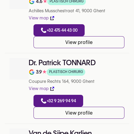
4.6
★
PLASTISCH CHIRURG
Note de 4.6 sur 5 sur Google
Achilles Musschestraat 41, 9000 Ghent
View map
+32 475 44 43 00
View profile
Dr. Patrick TONNARD
3.9
★
PLASTISCH CHIRURG
Note de 3.9 sur 5 sur Google
Coupure Rechts 164, 9000 Ghent
View map
+32 9 269 94 94
View profile
Van de Sijpe Karlien