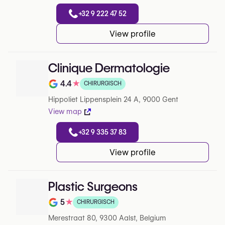
+32 9 222 47 52
View profile
Clinique Dermatologie
4.4
★
CHIRURGISCH
Note de 4.4 sur 5 sur Google
Hippoliet Lippensplein 24 A, 9000 Gent
View map
+32 9 335 37 83
View profile
Plastic Surgeons
5
★
CHIRURGISCH
Note de 5 sur 5 sur Google
Merestraat 80, 9300 Aalst, Belgium