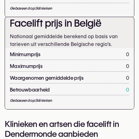
Gebaseerd op
3
klinieken
Facelift prijs in België
Nationaal gemiddelde berekend op basis van
tarieven uit verschillende Belgische regio’s.
Minimumprijs
0
Maximumprijs
0
Waargenomen gemiddelde prijs
0
Betrouwbaarheid
0
Gebaseerd op
3
klinieken
Klinieken en artsen die facelift in
Dendermonde aanbieden