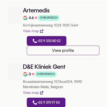
Artemedis
4.6
★
CHIRURGISCH
Note de 4.6 sur 5 sur Google
Kortrijksesteenweg 1029, 9051 Gent
View map
+32 9 330 80 52
View profile
D&E Kliniek Gent
0
★
CHIRURGISCH
Note de 0 sur 5 sur Google
Brusselsesteenweg 157/bus004, 9090
Merelbeke-Melle, Belgium
View map
+32 9 373 97 50