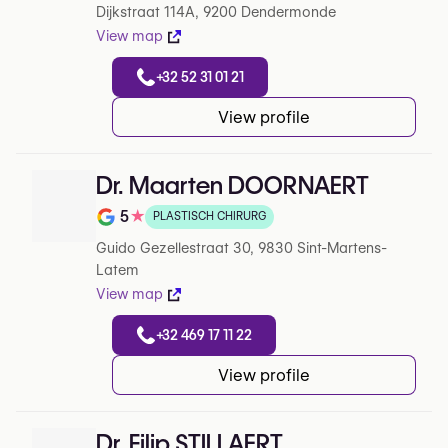
Dijkstraat 114A, 9200 Dendermonde
View map
+32 52 31 01 21
View profile
Dr. Maarten DOORNAERT
5
★
PLASTISCH CHIRURG
Note de 5 sur 5 sur Google
Guido Gezellestraat 30, 9830 Sint-Martens-
Latem
View map
+32 469 17 11 22
View profile
Dr. Filip STILLAERT