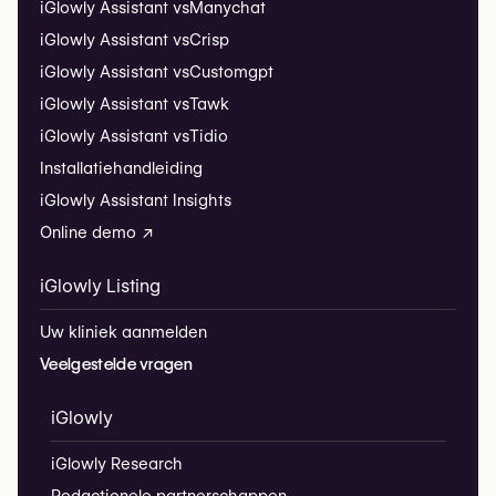
iGlowly Assistant vs
Manychat
iGlowly Assistant vs
Crisp
iGlowly Assistant vs
Customgpt
iGlowly Assistant vs
Tawk
iGlowly Assistant vs
Tidio
Installatiehandleiding
iGlowly Assistant Insights
Online demo ↗
iGlowly Listing
Uw kliniek aanmelden
Veelgestelde vragen
iGlowly
iGlowly Research