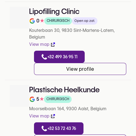
Lipofilling Clinic
0
★
CHIRURGISCH
Open op zat.
Note de 0 sur 5 sur Google
Kouterbaan 30, 9830 Sint-Martens-Latem,
Belgium
View map
+32 499 36 95 11
View profile
Plastische Heelkunde
5
★
CHIRURGISCH
Note de 5 sur 5 sur Google
Moorselbaan 164, 9300 Aalst, Belgium
View map
+32 53 72 43 76