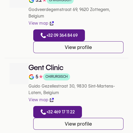
3.2
★
CHIRURGISCH
Note de 3.2 sur 5 sur Google
Godveerdegemstraat 69, 9620 Zottegem,
Belgium
View map
+32 09 364 84 69
View profile
Gent Clinic
5
★
CHIRURGISCH
Note de 5 sur 5 sur Google
Guido Gezellestraat 30, 9830 Sint-Martens-
Latem, Belgium
View map
+32 469 17 11 22
View profile