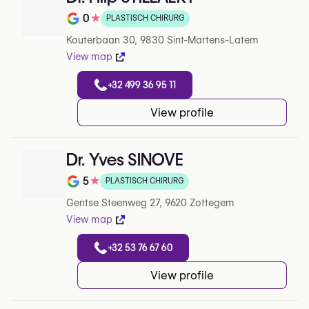
0
★
PLASTISCH CHIRURG
Note de 0 sur 5 sur Google
Kouterbaan 30, 9830 Sint-Martens-Latem
View map
+32 499 36 95 11
View profile
Dr. Yves SINOVE
5
★
PLASTISCH CHIRURG
Note de 5 sur 5 sur Google
Gentse Steenweg 27, 9620 Zottegem
View map
+32 53 76 67 60
View profile