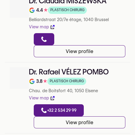
Dr. Claudia MISZEWSKA
4.4
★
PLASTISCH CHIRURG
Note de 4.4 sur 5 sur Google
Belliardstraat 20/7e étage, 1040 Brussel
View map
View profile
Dr. Rafael VÉLEZ POMBO
3.8
★
PLASTISCH CHIRURG
Note de 3.8 sur 5 sur Google
Chau. de Boitsfort 40, 1050 Elsene
View map
+32 2 534 29 99
View profile