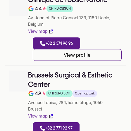
4.4
★
CHIRURGISCH
Note de 4.4 sur 5 sur Google
Av. Jean et Pierre Carsoel 133, 1180 Uccle,
Belgium
View map
+32 2 374 96 96
View profile
Brussels Surgical & Esthetic
Center
4.9
★
CHIRURGISCH
Open op zat.
Note de 4.9 sur 5 sur Google
Avenue Louise, 284/5ème étage, 1050
Brussel
View map
+32 2 771 92 97