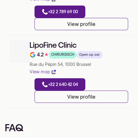
+32 2 789 69 00
View profile
LipoFine Clinic
4.2
★
CHIRURGISCH
Open op zat.
Note de 4.2 sur 5 sur Google
Rue du Pépin 54, 1000 Brussel
View map
+32 2 640 42 04
View profile
FAQ