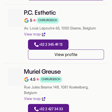
P.C. Esthetic
5
★
CHIRURGISCH
Note de 5 sur 5 sur Google
Av. Louis Lepoutre 65, 1050 Elsene, Belgium
View map
+32 2 345 49 13
View profile
Muriel Greuse
4.5
★
CHIRURGISCH
Note de 4.5 sur 5 sur Google
Rue Jules Besme 148, 1081 Koekelberg,
Belgium
View map
+32 2 427 34 33