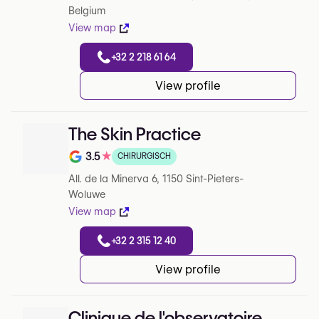
Belgium
View map
+32 2 218 61 64
View profile
The Skin Practice
3.5
★
CHIRURGISCH
Note de 3.5 sur 5 sur Google
All. de la Minerva 6, 1150 Sint-Pieters-
Woluwe
View map
+32 2 315 12 40
View profile
Clinique de l'observatoire