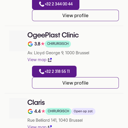
+32 2 344 00 44
View profile
OgeePlast Clinic
3.8
★
CHIRURGISCH
Note de 3.8 sur 5 sur Google
Av. Lloyd George 9, 1000 Brussel
View map
+32 2 318 55 11
View profile
Claris
4.4
★
CHIRURGISCH
Open op zat.
Note de 4.4 sur 5 sur Google
Rue Belliard 141, 1040 Brussel
View map