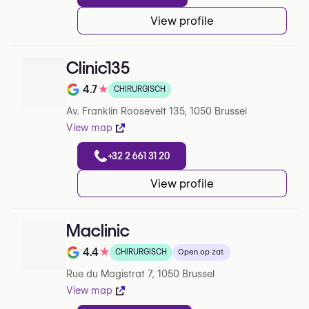
View profile
Clinic135
4.7
★
CHIRURGISCH
Note de 4.7 sur 5 sur Google
Av. Franklin Roosevelt 135, 1050 Brussel
View map
+32 2 661 31 20
View profile
Maclinic
4.4
★
CHIRURGISCH
Open op zat.
Note de 4.4 sur 5 sur Google
Rue du Magistrat 7, 1050 Brussel
View map