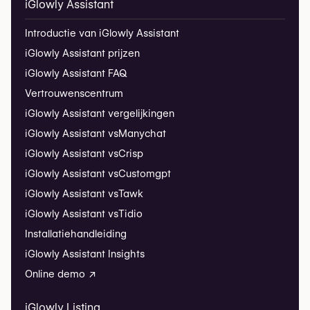
iGlowly Assistant
Introductie van iGlowly Assistant
iGlowly Assistant prijzen
iGlowly Assistant FAQ
Vertrouwenscentrum
iGlowly Assistant vergelijkingen
iGlowly Assistant vs
Manychat
iGlowly Assistant vs
Crisp
iGlowly Assistant vs
Customgpt
iGlowly Assistant vs
Tawk
iGlowly Assistant vs
Tidio
Installatiehandleiding
iGlowly Assistant Insights
Online demo ↗
iGlowly Listing