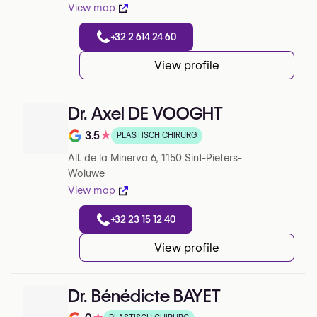
View map
+32 2 614 24 60
View profile
Dr. Axel DE VOOGHT
3.5
★
PLASTISCH CHIRURG
Note de 3.5 sur 5 sur Google
All. de la Minerva 6, 1150 Sint-Pieters-
Woluwe
View map
+32 23 15 12 40
View profile
Dr. Bénédicte BAYET