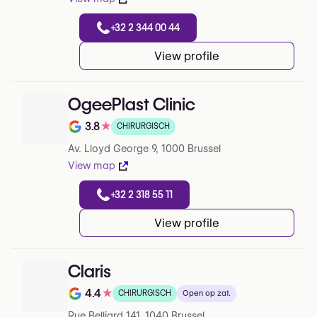
+32 2 344 00 44
View profile
OgeePlast Clinic
3.8
★
CHIRURGISCH
Note de 3.8 sur 5 sur Google
Av. Lloyd George 9, 1000 Brussel
View map
+32 2 318 55 11
View profile
Claris
4.4
★
CHIRURGISCH
Open op zat.
Note de 4.4 sur 5 sur Google
Rue Belliard 141, 1040 Brussel