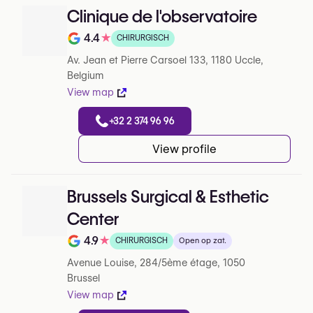
Clinique de l'observatoire
4.4
★
CHIRURGISCH
Note de 4.4 sur 5 sur Google
Av. Jean et Pierre Carsoel 133, 1180 Uccle,
Belgium
View map
+32 2 374 96 96
View profile
Brussels Surgical & Esthetic
Center
4.9
★
CHIRURGISCH
Open op zat.
Note de 4.9 sur 5 sur Google
Avenue Louise, 284/5ème étage, 1050
Brussel
View map