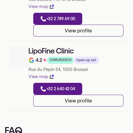
View map
+32 2 789 69 00
View profile
LipoFine Clinic
4.2
★
CHIRURGISCH
Open op zat.
Note de 4.2 sur 5 sur Google
Rue du Pépin 54, 1000 Brussel
View map
+32 2 640 42 04
View profile
FAQ