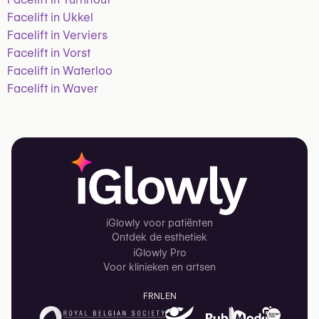
Facelift in Ukkel
Facelift in Verviers
Facelift in Vorst
Facelift in Waterloo
Facelift in Waver
iGlowly voor patiënten
Ontdek de esthetiek
iGlowly Pro
Voor klinieken en artsen
FR
NL
EN