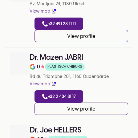
Av. Montjoie 24, 1180 Ukkel
View map
+32 491 28 11 11
View profile
Dr. Mazen JABRI
0
★
PLASTISCH CHIRURG
Note de 0 sur 5 sur Google
Bd du Triomphe 201, 1160 Oudenaarde
View map
+32 2 434 81 17
View profile
Dr. Joe HELLERS