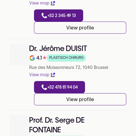
View map
+32 2 345 49 13
View profile
Dr. Jérôme DUISIT
4.1
★
PLASTISCH CHIRURG
Note de 4.1 sur 5 sur Google
Rue des Moissonneurs 72, 1040 Brussel
View map
+32 478 81 94 04
View profile
Prof. Dr. Serge DE
FONTAINE