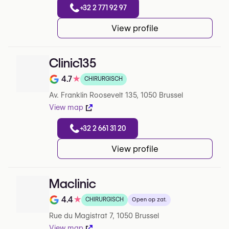
+32 2 771 92 97
View profile
Clinic135
4.7
★
CHIRURGISCH
Note de 4.7 sur 5 sur Google
Av. Franklin Roosevelt 135, 1050 Brussel
View map
+32 2 661 31 20
View profile
Maclinic
4.4
★
CHIRURGISCH
Open op zat.
Note de 4.4 sur 5 sur Google
Rue du Magistrat 7, 1050 Brussel
View map