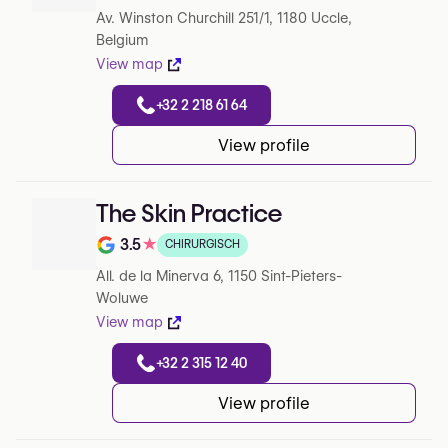
Av. Winston Churchill 251/1, 1180 Uccle,
Belgium
View map
+32 2 218 61 64
View profile
The Skin Practice
3.5
★
CHIRURGISCH
Note de 3.5 sur 5 sur Google
All. de la Minerva 6, 1150 Sint-Pieters-
Woluwe
View map
+32 2 315 12 40
View profile