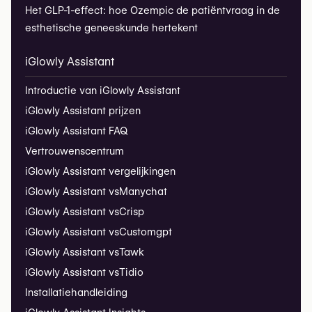
Het GLP-1-effect: hoe Ozempic de patiëntvraag in de
esthetische geneeskunde hertekent
iGlowly Assistant
Introductie van iGlowly Assistant
iGlowly Assistant prijzen
iGlowly Assistant FAQ
Vertrouwenscentrum
iGlowly Assistant vergelijkingen
iGlowly Assistant vs
Manychat
iGlowly Assistant vs
Crisp
iGlowly Assistant vs
Customgpt
iGlowly Assistant vs
Tawk
iGlowly Assistant vs
Tidio
Installatiehandleiding