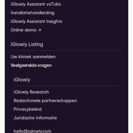
iGlowly Assistant vs
Tidio
Installatiehandleiding
iGlowly Assistant Insights
Online demo ↗
iGlowly Listing
Uw kliniek aanmelden
Veelgestelde vragen
iGlowly
iGlowly Research
Redactionele partnerschappen
Privacybeleid
Juridische informatie
hello@iglowly.com