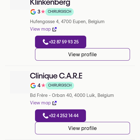
Klinkenberg
3
★
CHIRURGISCH
Note de 3 sur 5 sur Google
Hufengasse 4, 4700 Eupen, Belgium
View map
+32 87 59 93 25
View profile
Clinique C.A.R.E
4
★
CHIRURGISCH
Note de 4 sur 5 sur Google
Bd Frère - Orban 40, 4000 Luik, Belgium
View map
+32 4 252 14 44
View profile