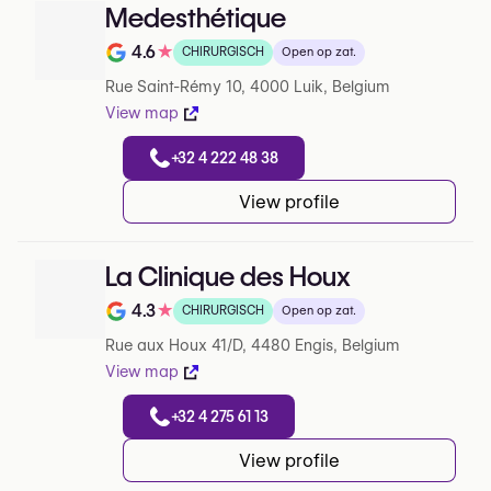
Medesthétique
4.6
★
CHIRURGISCH
Open op zat.
Note de 4.6 sur 5 sur Google
Rue Saint-Rémy 10, 4000 Luik, Belgium
View map
+32 4 222 48 38
View profile
La Clinique des Houx
4.3
★
CHIRURGISCH
Open op zat.
Note de 4.3 sur 5 sur Google
Rue aux Houx 41/D, 4480 Engis, Belgium
View map
+32 4 275 61 13
View profile