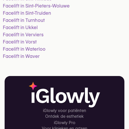
Facelift in Sint-Pieters-Woluwe
Facelift in Sint-Truiden
Facelift in Turnhout
Facelift in Ukkel
Facelift in Verviers
Facelift in Vorst
Facelift in Waterloo
Facelift in Waver
iGlowly voor patiënten
Ontdek de esthetiek
iGlowly Pro
Voor klinieken en artsen