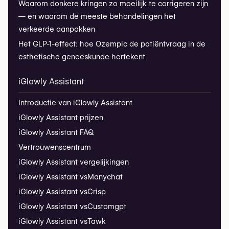
Waarom donkere kringen zo moeilijk te corrigeren zijn
— en waarom de meeste behandelingen het
verkeerde aanpakken
Het GLP-1-effect: hoe Ozempic de patiëntvraag in de
esthetische geneeskunde hertekent
iGlowly Assistant
Introductie van iGlowly Assistant
iGlowly Assistant prijzen
iGlowly Assistant FAQ
Vertrouwenscentrum
iGlowly Assistant vergelijkingen
iGlowly Assistant vs
Manychat
iGlowly Assistant vs
Crisp
iGlowly Assistant vs
Customgpt
iGlowly Assistant vs
Tawk