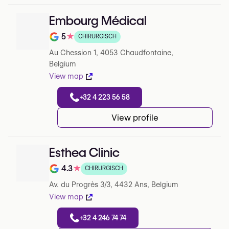
Embourg Médical
5
★
CHIRURGISCH
Note de 5 sur 5 sur Google
Au Chession 1, 4053 Chaudfontaine,
Belgium
View map
+32 4 223 56 58
View profile
Esthea Clinic
4.3
★
CHIRURGISCH
Note de 4.3 sur 5 sur Google
Av. du Progrès 3/3, 4432 Ans, Belgium
View map
+32 4 246 74 74