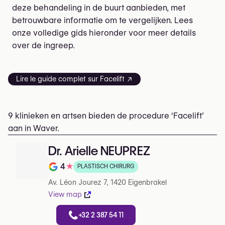
deze behandeling in de buurt aanbieden, met
betrouwbare informatie om te vergelijken. Lees
onze volledige gids hieronder voor meer details
over de ingreep.
Lire le guide complet sur Facelift ↗
9 klinieken en artsen bieden de procedure ‘Facelift’
aan in Waver.
Dr. Arielle NEUPREZ
4
★
PLASTISCH CHIRURG
Note de 4 sur 5 sur Google
Av. Léon Jourez 7, 1420 Eigenbrakel
View map
+32 2 387 54 11