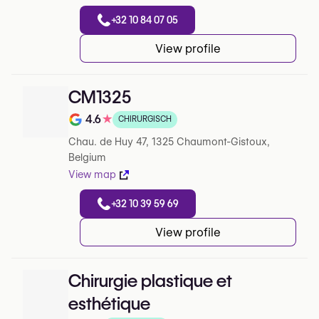
+32 10 84 07 05
View profile
CM1325
4.6
★
CHIRURGISCH
Note de 4.6 sur 5 sur Google
Chau. de Huy 47, 1325 Chaumont-Gistoux,
Belgium
View map
+32 10 39 59 69
View profile
Chirurgie plastique et
esthétique