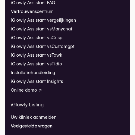
iGlowly Assistant FAQ
Vertrouwenscentrum
iGlowly Assistant vergelijkingen
iGlowly Assistant vs
Manychat
iGlowly Assistant vs
Crisp
iGlowly Assistant vs
Customgpt
iGlowly Assistant vs
Tawk
iGlowly Assistant vs
Tidio
Installatiehandleiding
iGlowly Assistant Insights
Online demo ↗
iGlowly Listing
Uw kliniek aanmelden
Veelgestelde vragen