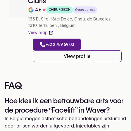
Claris
4.6
★
CHIRURGISCH
Open op zat.
Note de 4.6 sur 5 sur Google
135 B, Site Hôtel Dolce, Chau. de Bruxelles,
1310 Terhulpen , Belgium
View map
+32 2 789 69 00
View profile
FAQ
Hoe kies ik een betrouwbare arts voor
de procedure “Facelift” in Waver?
In België mogen esthetische behandelingen uitsluitend
door artsen worden uitgevoerd. Injectables zijn