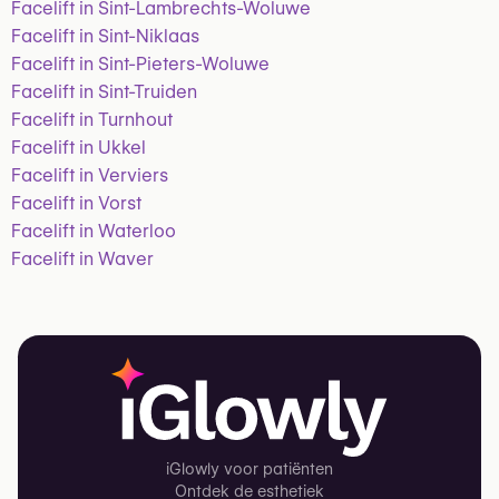
Facelift in Sint-Lambrechts-Woluwe
Facelift in Sint-Niklaas
Facelift in Sint-Pieters-Woluwe
Facelift in Sint-Truiden
Facelift in Turnhout
Facelift in Ukkel
Facelift in Verviers
Facelift in Vorst
Facelift in Waterloo
Facelift in Waver
iGlowly voor patiënten
Ontdek de esthetiek