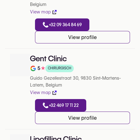
Belgium
View map
+32 09 364 84 69
View profile
Gent Clinic
5
★
CHIRURGISCH
Note de 5 sur 5 sur Google
Guido Gezellestraat 30, 9830 Sint-Martens-
Latem, Belgium
View map
+32 469 17 11 22
View profile
Lipofilling Clinic