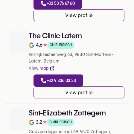
+32 53 76 67 60
View profile
The Clinic Latem
4.6
★
CHIRURGISCH
Note de 4.6 sur 5 sur Google
Kortrijksesteenweg 63, 9830 Sint-Martens-
Latem, Belgium
View map
+32 9 336 03 33
View profile
Sint-Elizabeth Zottegem
3.2
★
CHIRURGISCH
Note de 3.2 sur 5 sur Google
Godveerdegemstraat 69, 9620 Zottegem,