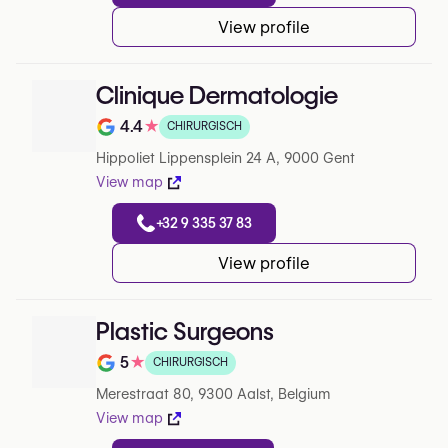
View profile
Clinique Dermatologie
4.4
★
CHIRURGISCH
Note de 4.4 sur 5 sur Google
Hippoliet Lippensplein 24 A, 9000 Gent
View map
+32 9 335 37 83
View profile
Plastic Surgeons
5
★
CHIRURGISCH
Note de 5 sur 5 sur Google
Merestraat 80, 9300 Aalst, Belgium
View map