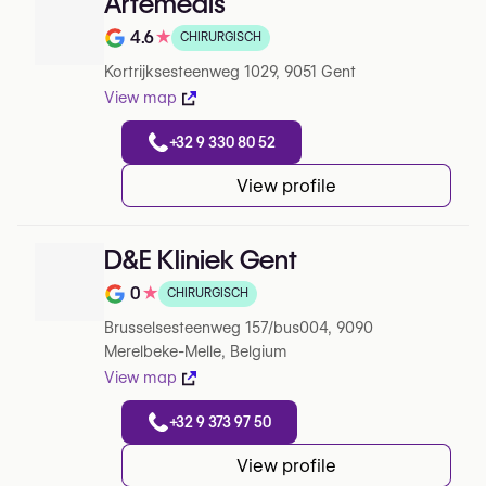
Artemedis
4.6
★
CHIRURGISCH
Note de 4.6 sur 5 sur Google
Kortrijksesteenweg 1029, 9051 Gent
View map
+32 9 330 80 52
View profile
D&E Kliniek Gent
0
★
CHIRURGISCH
Note de 0 sur 5 sur Google
Brusselsesteenweg 157/bus004, 9090
Merelbeke-Melle, Belgium
View map
+32 9 373 97 50
View profile