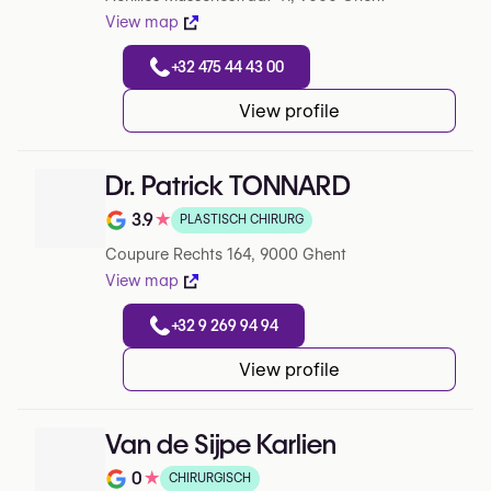
View map
+32 475 44 43 00
View profile
Dr. Patrick TONNARD
3.9
★
PLASTISCH CHIRURG
Note de 3.9 sur 5 sur Google
Coupure Rechts 164, 9000 Ghent
View map
+32 9 269 94 94
View profile
Van de Sijpe Karlien
0
★
CHIRURGISCH