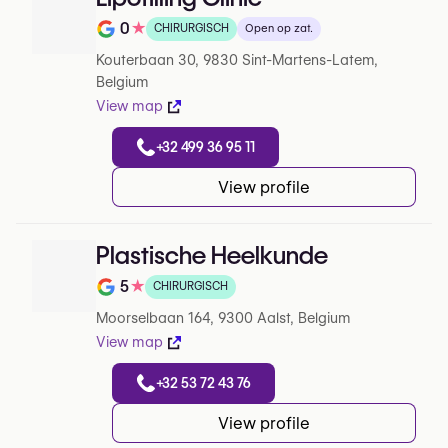
0
★
CHIRURGISCH
Open op zat.
Note de 0 sur 5 sur Google
Kouterbaan 30, 9830 Sint-Martens-Latem,
Belgium
View map
+32 499 36 95 11
View profile
Plastische Heelkunde
5
★
CHIRURGISCH
Note de 5 sur 5 sur Google
Moorselbaan 164, 9300 Aalst, Belgium
View map
+32 53 72 43 76
View profile