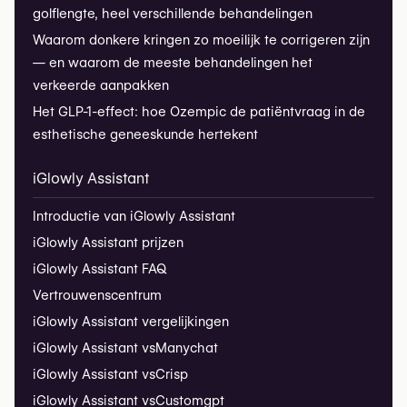
golflengte, heel verschillende behandelingen
Waarom donkere kringen zo moeilijk te corrigeren zijn
— en waarom de meeste behandelingen het
verkeerde aanpakken
Het GLP-1-effect: hoe Ozempic de patiëntvraag in de
esthetische geneeskunde hertekent
iGlowly Assistant
Introductie van iGlowly Assistant
iGlowly Assistant prijzen
iGlowly Assistant FAQ
Vertrouwenscentrum
iGlowly Assistant vergelijkingen
iGlowly Assistant vs
Manychat
iGlowly Assistant vs
Crisp
iGlowly Assistant vs
Customgpt