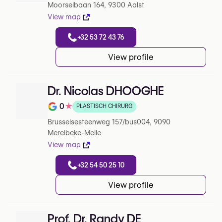
Moorselbaan 164, 9300 Aalst
View map
+32 53 72 43 76
View profile
Dr. Nicolas DHOOGHE
0
★
PLASTISCH CHIRURG
Note de 0 sur 5 sur Google
Brusselsesteenweg 157/bus004, 9090
Merelbeke-Melle
View map
+32 54 50 25 10
View profile
Prof. Dr. Randy DE