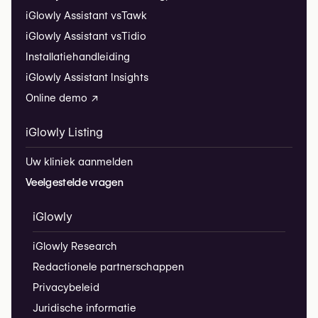
iGlowly Assistant vs
Tawk
iGlowly Assistant vs
Tidio
Installatiehandleiding
iGlowly Assistant Insights
Online demo ↗
iGlowly Listing
Uw kliniek aanmelden
Veelgestelde vragen
iGlowly
iGlowly Research
Redactionele partnerschappen
Privacybeleid
Juridische informatie