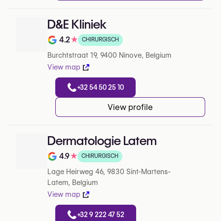
D&E Kliniek
4.2
★
CHIRURGISCH
Note de 4.2 sur 5 sur Google
Burchtstraat 19, 9400 Ninove, Belgium
View map
+32 54 50 25 10
View profile
Dermatologie Latem
4.9
★
CHIRURGISCH
Note de 4.9 sur 5 sur Google
Lage Heirweg 46, 9830 Sint-Martens-
Latem, Belgium
View map
+32 9 222 47 52