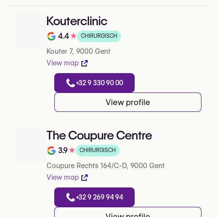
Kouterclinic
4.4
★
CHIRURGISCH
Note de 4.4 sur 5 sur Google
Kouter 7, 9000 Gent
View map
+32 9 330 90 00
View profile
The Coupure Centre
3.9
★
CHIRURGISCH
Note de 3.9 sur 5 sur Google
Coupure Rechts 164/C-D, 9000 Gent
View map
+32 9 269 94 94
View profile